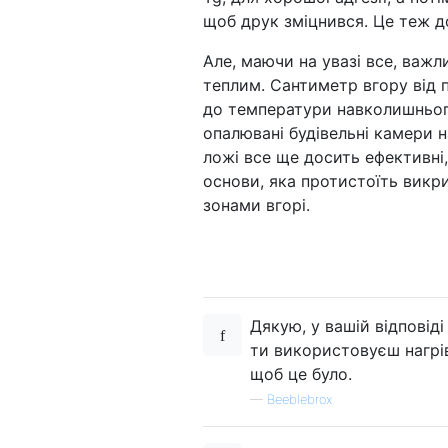
щоб друк зміцнився. Це теж д
Але, маючи на увазі все, важл
теплим. Сантиметр вгору від п
до температури навколишньог
опалювані будівельні камери н
ложі все ще досить ефективні
основи, яка протистоїть вик
зонами вгорі.
Дякую, у вашій відповід
ти використовуєш нагрів
щоб це було.
—
Beeblebrox