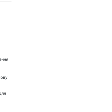
ення
нову
Для