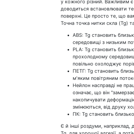
у кожного різний. Важливим 
доводиться встановлювати те
поверхні. Це просто те, що ва
Точна точка нитки скла (Tg) т
ABS: Tg становить близьк
середовищі з низьким по
PLA: Tg становить близьк
прохолодному середовищі
повільно охолоджує порі
ПЕТГ: Tg становить близь
м'яким повітряним пото
Нейлон насправді не прац
означає, що він "замерза
накопичувати деформацію
змінюються, від друку х
ПК: Tg становить близько
Є й інші роздуми, наприклад, 
Tg, для хорошої адгезії, а по