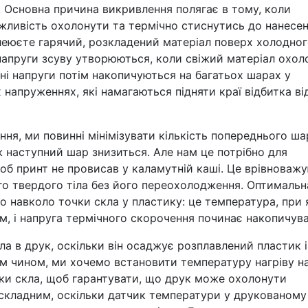
 Основна причина викривлення полягає в тому, коли
ливість охолонути та термічно стиснутись до нанесе
леюєте гарячий, розкладений матеріал поверх холодног
напруги зсуву утворюються, коли свіжий матеріал охоло
вні напруги потім накопичуються на багатьох шарах у
напруженнях, які намагаються підняти краї відбитка ві
ня, ми повинні мінімізувати кількість попереднього ша
 наступний шар знизиться. Але нам це потрібно для
об принт не провисав у каламутній каші. Це врівноваж
о твердого тіла без його переохолодження. Оптимальн
о навколо точки скла у пластику: це температура, при 
м, і напруга термічного скорочення починає накопичува
ла в друк, оскільки він осаджує розплавлений пластик і
м чином, ми хочемо встановити температуру нагріву н
ки скла, щоб гарантувати, що друк може охолонути
складним, оскільки датчик температури у друкованому