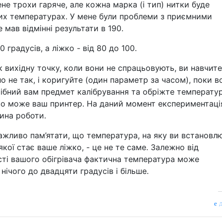
ене трохи гаряче, але кожна марка (і тип) нитки буде
их температурах. У мене були проблеми з приємними
 мав відмінні результати в 190.
 градусів, а ліжко - від 80 до 100.
к вихідну точку, коли вони не спрацьовують, ви навчит
о не так, і коригуйте (один параметр за часом), поки в
рібний вам предмет калібрування та обріжте температур
що може ваш принтер. На даний момент експериментаці
тина роботи.
ажливо пам’ятати, що температура, на яку ви встановл
якої стає ваше ліжко, - це не те саме. Залежно від
ості вашого обігрівача фактична температура може
нічого до двадцяти градусів і більше.
д