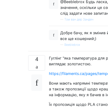
@Beeblebrox Будь ласка,
значення, оскільки це о
слід задати нове запитан
—
Том ван дер Занден
Добре бачу, як я змінив 
все ще кошерний;)
—
Beeblebrox
Гуглінг "яка температура для 
4
виглядає золотистою.
https://filaments.ca/pages/temp
Вони мають напрямні температу
а також пропозиції щодо кращо
на інформацію, яку я бачив в і
Їх пропозиція щодо PLA станов