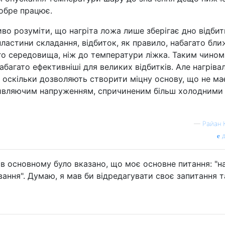
обре працює.
иво розуміти, що нагріта ложа лише зберігає дно відбит
ластини складання, відбиток, як правило, набагато бли
о середовища, ніж до температури ліжка. Таким чином
абагато ефективніші для великих відбитків. Але нагрівал
, оскільки дозволяють створити міцну основу, що не ма
ривляючим напруженням, спричиненим більш холодними
—
Райан 
д
і в основному було вказано, що моє основне питання: "н
ання". Думаю, я мав би відредагувати своє запитання т