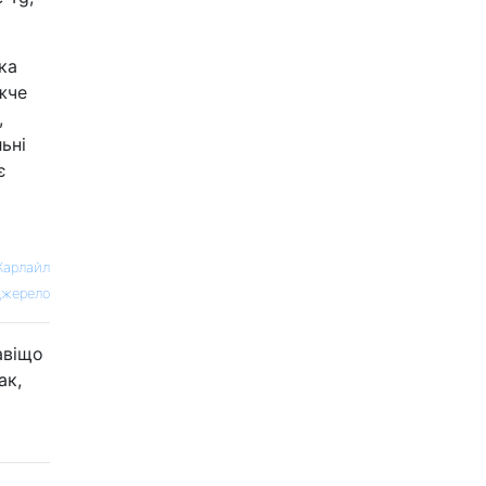
ка
жче
,
ьні
є
Карлайл
жерело
авіщо
ак,