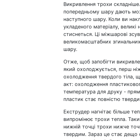
Викривлення трохи складніше.
попередньому шару дають мож
наступного шару. Коли ви нак
укладеного матеріалу, великі 
стиснеться. Ці міжшарові зсу
великомасштабних згинальних 
шару.
Отже, щоб запобігти викривлен
який охолоджується, перш ніж
охолодження твердого тіла, щ
акт: охолодження пластиковог
температура для друку - прям
пластик стає повністю тверди
Екструдер нагнітає більше теп
випромінює трохи тепла. Таки
нижній точці трохи нижче точ
твердим. Зараз це стає дещо 