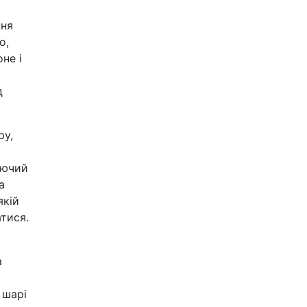
ння
о,
не і
д
ру,
уючий
а
якій
тися.
а
 шарі