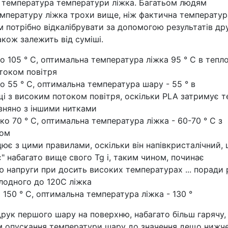
є температура температури ліжка. Багатьом людям
мпературу ліжка трохи вище, ніж фактична температур
м потрібно відкалібрувати за допомогою результатів дру
акож залежить від суміші.
о 105 ° C, оптимальна температура ліжка 95 ° C в тепл
током повітря
о 55 ° C, оптимальна температура шару - 55 ° в
 з високим потоком повітря, оскільки PLA затримує те
вняно з іншими нитками
ко 70 ° C, оптимальна температура ліжка - 60-70 ° C з
ком
ює з цими правилами, оскільки він напівкристалічний, 
є" набагато вище свого Tg і, таким чином, починає
 напруги при досить високих температурах ... поради 
олодного до 120С ліжка
 150 ° C, оптимальна температура ліжка - 130 °
друк першого шару на поверхню, набагато більш гарячу,
тім опускання температури шару до значення дещо нижче