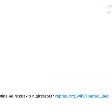
—
Be
д
ліка на ліжках з підігрівом?
reprap.org/wiki/Heated_Bed