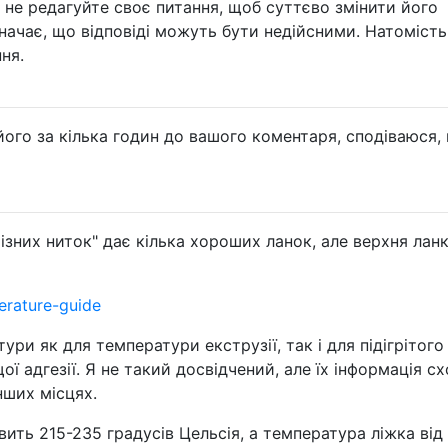
 не редагуйте своє питання, щоб суттєво змінити його
значає, що відповіді можуть бути недійсними. Натоміст
ня.
його за кілька годин до вашого коментаря, сподіваюся, 
різних ниток" дає кілька хороших ланок, але верхня лан
erature-guide
ри як для температури екструзії, так і для підігрітого
ї адгезії. Я не такий досвідчений, але їх інформація с
нших місцях.
ить 215-235 градусів Цельсія, а температура ліжка від