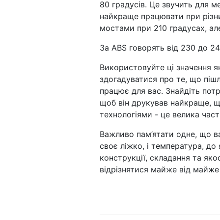
80 градусів. Це звучить для м
найкраще працювати при різн
мостами при 210 градусах, але
За ABS говорять від 230 до 240
Використовуйте ці значення я
здогадуватися про те, що пішл
працює для вас. Знайдіть пот
щоб він друкував найкраще, 
технологіями - це велика час
Важливо пам’ятати одне, що в
своє ліжко, і температура, до 
конструкції, складання та як
відрізнятися майже від майже 