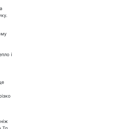
а
ку.
ому
пло і
це
різко
 ніж
 Tg,