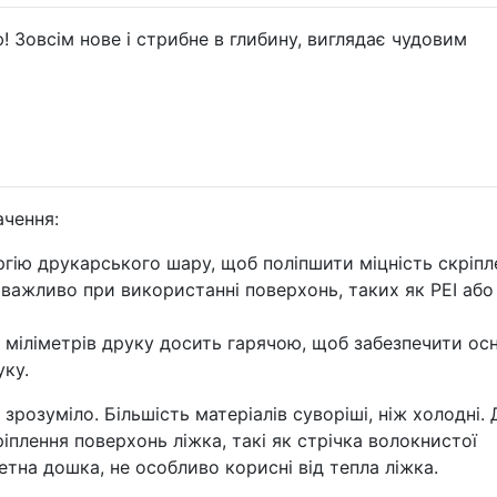
ю! Зовсім нове і стрибне в глибину, виглядає чудовим
ачення:
ргію друкарського шару, щоб поліпшити міцність скріпл
важливо при використанні поверхонь, таких як PEI або
міліметрів друку досить гарячою, щоб забезпечити ос
уку.
зрозуміло. Більшість матеріалів суворіші, ніж холодні. 
ріплення поверхонь ліжка, такі як стрічка волокнистої
тна дошка, не особливо корисні від тепла ліжка.