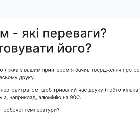
ом - які переваги?
товувати його?
го ліжка з вашим принтером я бачив твердження про р
 всьому друку.
нерговитратом, щоб тривалий час друку (тобто кілька
 з, наприклад, алюмінію на 90С.
» робочої температури?