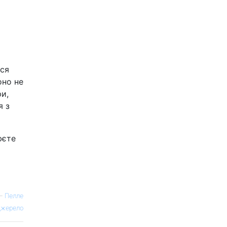
еся
оно не
и,
я з
юєте
—
Пелле
жерело