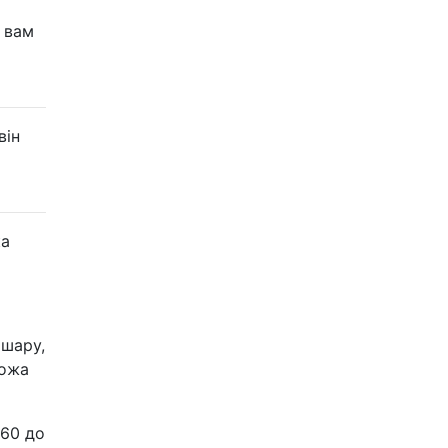
ь вам
він
ка
 шару,
хожа
 60 до