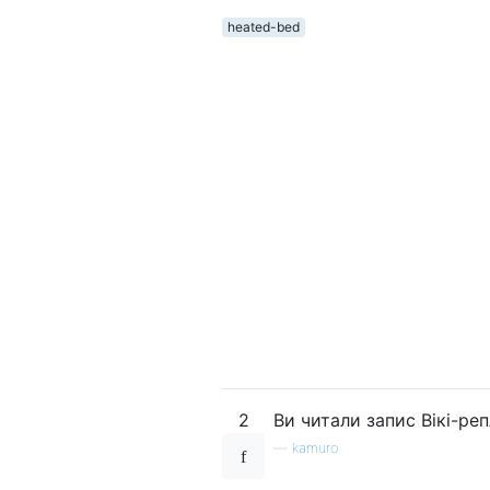
heated-bed
2
Ви читали запис Вікі-реп
—
kamuro