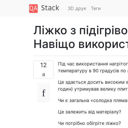
3D друк
Теги
Ліжко з підігрів
Навіщо викорис
Під час використання нагріто
12
температуру в 90 градусів по
Це здається досить високим е
годин) утримував велику плиту
Чи є загальна «солодка пляма
Це залежить від матеріалу?
Чи потрібно обігріте ліжко?