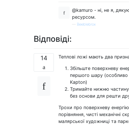
@kamuro - ні, не я, дяку
ресурсом.
—
Beeblebrox
Відповіді:
Теплові ложі мають два призн
14
Збільште поверхневу ене
першого шару (особливо 
Kapton)
Тримайте нижню частину 
без основи для решти др
Трохи про поверхневу енергію 
порівняння, чисті механічні ск
малярської художниці та парке