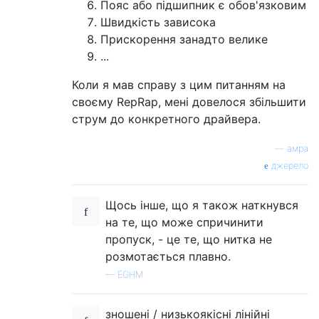
Пояс або підшипник є обов'язковим
Швидкість зависока
Прискорення занадто велике
...
Коли я мав справу з цим питанням на
своєму RepRap, мені довелося збільшити
струм до конкретного драйвера.
—
амра
джерело
Щось інше, що я також наткнувся
на те, що може спричинити
пропуск, - це те, що нитка не
розмотається плавно.
—
EGHM
зношені / низькоякісні лінійні