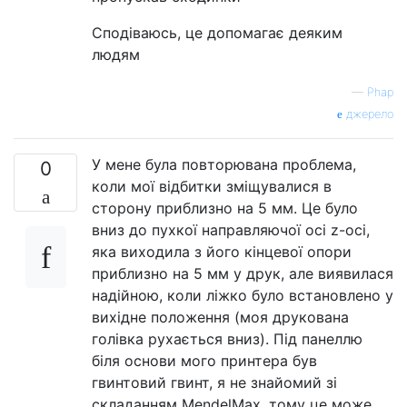
Сподіваюсь, це допомагає деяким
людям
—
Phap
джерело
У мене була повторювана проблема,
0
коли мої відбитки зміщувалися в
сторону приблизно на 5 мм. Це було
вниз до пухкої направляючої осі z-осі,
яка виходила з його кінцевої опори
приблизно на 5 мм у друк, але виявилася
надійною, коли ліжко було встановлено у
вихідне положення (моя друкована
голівка рухається вниз). Під панеллю
біля основи мого принтера був
гвинтовий гвинт, я не знайомий зі
складанням MendelMax, тому це може