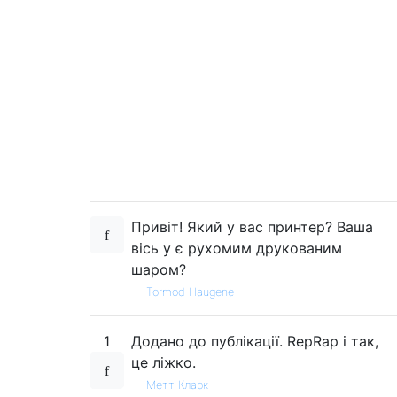
Привіт! Який у вас принтер? Ваша
вісь y є рухомим друкованим
шаром?
—
Tormod Haugene
1
Додано до публікації. RepRap і так,
це ліжко.
—
Метт Кларк