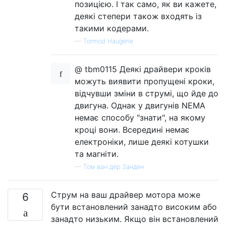
позицією. І так само, як ви кажете,
деякі степери також входять із
такими кодерами.
—
Tormod Haugene
@ tbm0115 Деякі драйвери кроків
можуть виявити пропущені кроки,
відчувши зміни в струмі, що йде до
двигуна. Однак у двигунів NEMA
немає способу "знати", на якому
кроці вони. Всередині немає
електроніки, лише деякі котушки
та магніти.
—
Том ван дер Занден
Струм на ваш драйвер мотора може
6
бути встановлений занадто високим або
занадто низьким. Якщо він встановлений