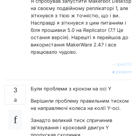
Я спробував запустити MakerBot Desktop
на своєму подвійному реплікаторі 1, але
зіткнувся з тією ж точністю, що і ви.
Насправді я зіткнувся з цим питанням і
біля прошивки 5.0 на Replicator (7.? Це
остання версія). Нарешті я перейшов до
використання MakerWare 2.4.? і все
працювало чудово.
—
tbm0115
джерело
Були проблеми з кроком на осі Y
3
Вирішили проблему правильним тиском
на направляючі колеса на колії Y-осі.
Занадто великий тиск спричинив
зв'язування і кроковий двигун Y
пропускав сходинки