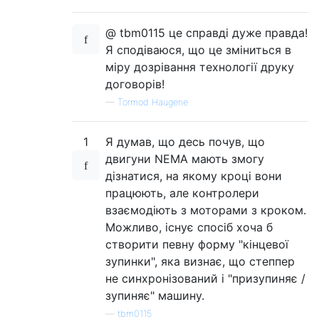
@ tbm0115 це справді дуже правда!
Я сподіваюся, що це зміниться в
міру дозрівання технології друку
договорів!
—
Tormod Haugene
1
Я думав, що десь почув, що
двигуни NEMA мають змогу
дізнатися, на якому кроці вони
працюють, але контролери
взаємодіють з моторами з кроком.
Можливо, існує спосіб хоча б
створити певну форму "кінцевої
зупинки", яка визнає, що степпер
не синхронізований і "призупиняє /
зупиняє" машину.
—
tbm0115