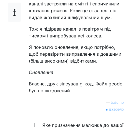
каналі застрягли на смітті і спричинили
ковзання ременя. Коли це сталося, він
видав жахливий шліфувальний шум.
Тож я підірвав канал із повітрям під
тиском і випробував усі колеса.
Я поновлю оновлення, якщо потрібно,
щоб перевірити виправлення з довшими
(більш високими) відбитками.
Оновлення
Власне, друк зіпсував g-код. Файл gcode
був пошкоджений.
—
toddmo
джерело
1
Яке призначення малюнка до вашої