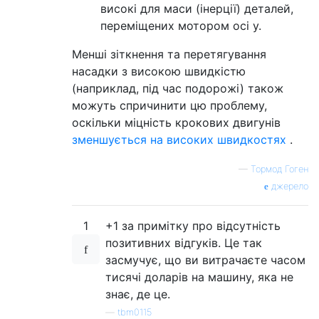
високі для маси (інерції) деталей,
переміщених мотором осі y.
Менші зіткнення та перетягування
насадки з високою швидкістю
(наприклад, під час подорожі) також
можуть спричинити цю проблему,
оскільки міцність крокових двигунів
зменшується на високих швидкостях
.
—
Тормод Гоген
джерело
1
+1 за примітку про відсутність
позитивних відгуків. Це так
засмучує, що ви витрачаєте часом
тисячі доларів на машину, яка не
знає, де це.
—
tbm0115