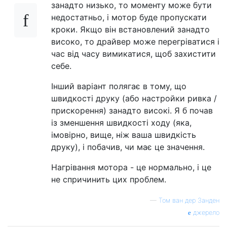
занадто низько, то моменту може бути
недостатньо, і мотор буде пропускати
кроки. Якщо він встановлений занадто
високо, то драйвер може перегріватися і
час від часу вимикатися, щоб захистити
себе.
Інший варіант полягає в тому, що
швидкості друку (або настройки ривка /
прискорення) занадто високі. Я б почав
із зменшення швидкості ходу (яка,
імовірно, вище, ніж ваша швидкість
друку), і побачив, чи має це значення.
Нагрівання мотора - це нормально, і це
не спричинить цих проблем.
—
Том ван дер Занден
джерело