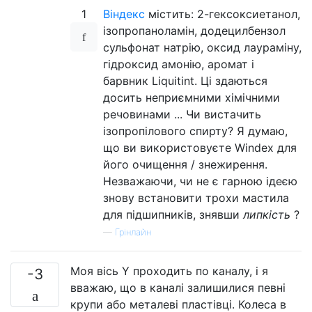
1
Віндекс
містить: 2-гексоксиетанол,
ізопропаноламін, додецилбензол
сульфонат натрію, оксид лаураміну,
гідроксид амонію, аромат і
барвник Liquitint. Ці здаються
досить неприємними хімічними
речовинами ... Чи вистачить
ізопропілового спирту? Я думаю,
що ви використовуєте Windex для
його очищення / знежирення.
Незважаючи, чи не є гарною ідеєю
знову встановити трохи мастила
для підшипників, знявши
липкість
?
—
Грінлайн
Моя вісь Y проходить по каналу, і я
-3
вважаю, що в каналі залишилися певні
крупи або металеві пластівці. Колеса в