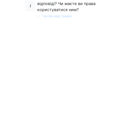
відповіді? Чи маєте ви права
користуватися ним?
—
Том ван дер Занден