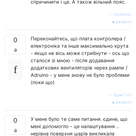
спричинити і це. А також вільний пояс.
—
StarWind0
джерело
Переконайтесь, що плата контролера /
0
електроніка та інше максимально крута
- якщо не вісь може стрибнути - ось що
сталося зі мною - після додавання
додаткових вентиляторів через рампи /
Adruino - у мене знову не було проблеми
(поки що)
—
Адам Гілл
джерело
У мене було те саме питання. єдине, що
0
мені допомогло - це налаштування ..
нерівна поверхня шарів викликала