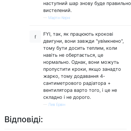
наступний шар знову буде правильно
вистелений.
—
Мартін Керні
FYI, так, як працюють крокові
двигуни, вони завжди "увімкнено",
тому бути досить теплим, коли
навіть не обертається, це
нормально. Однак, вони можуть
пропустити кроки, якщо занадто
жарко, тому додавання 4-
сантиметрового радіатора +
вентилятора варто того, і це не
складно і не дорого.
—
Лев Ервін
Відповіді: