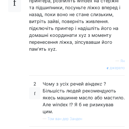
принтера, розпиліть windex на стержні
та підшипники, посуньте ліжко вперед і
назад, поки воно не стане слизьким,
витріть зайві, поверніть живлення.
підключіть принтер і надішліть його на
домашні координати xyz з моменту
перенесення ліжка, зіпсувавши його
пам'ять xyz.
—
Ян
джерело
2
Чому з усіх речей
віндекс
?
Більшість людей рекомендують
якесь машинне масло або мастило.
Але windex !? Я б не ризикував
цим.
—
Том ван дер Занден