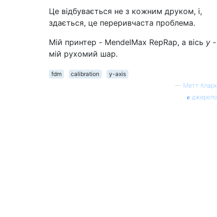
Це відбувається не з кожним друком, і,
здається, це переривчаста проблема.
Мій принтер - MendelMax RepRap, а вісь
y
-
мій рухомий шар.
fdm
calibration
y-axis
—
Метт Кларк
джерело