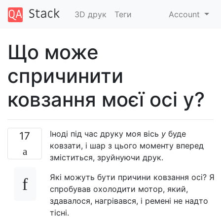
3D друк
Теги
Account
Що може
спричинити
ковзання моєї осі y?
Іноді під час друку моя вісь
y
буде
17
ковзати, і шар з цього моменту вперед
зміститься, зруйнуючи друк.
Які можуть бути причини ковзання осі? Я
спробував охолодити мотор, який,
здавалося, нагрівався, і ремені не надто
тісні.