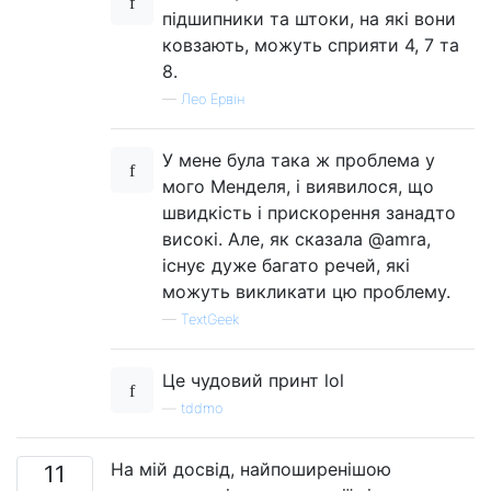
підшипники та штоки, на які вони
ковзають, можуть сприяти 4, 7 та
8.
—
Лео Ервін
У мене була така ж проблема у
мого Менделя, і виявилося, що
швидкість і прискорення занадто
високі. Але, як сказала @amra,
існує дуже багато речей, які
можуть викликати цю проблему.
—
TextGeek
Це чудовий принт lol
—
tddmo
На мій досвід, найпоширенішою
11