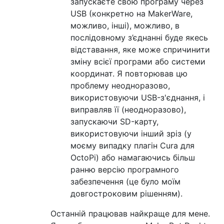
запускаєте свою програму через
USB (конкретно на MakerWare,
можливо, інші), можливо, в
послідовному з’єднанні буде якесь
відставання, яке може спричинити
зміну всієї програми або системи
координат. Я повторював цю
проблему неодноразово,
використовуючи USB-з'єднання, і
виправляв її (неодноразово),
запускаючи SD-карту,
використовуючи інший зріз (у
моєму випадку плагін Cura для
OctoPi) або намагаючись більш
ранню версію програмного
забезпечення (це було моїм
довгостроковим рішенням).
Останній працював найкраще для мене.