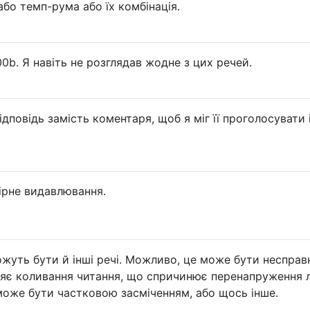
або темп-рума або їх комбінація.
0b. Я навіть не розглядав жодне з цих речей.
дповідь замість коментаря, щоб я міг її проголосувати 
ірне видавлювання.
ожуть бути й інші речі. Можливо, це може бути несправ
няє коливання читання, що спричинює перенапруження 
може бути частковою засміченням, або щось інше.