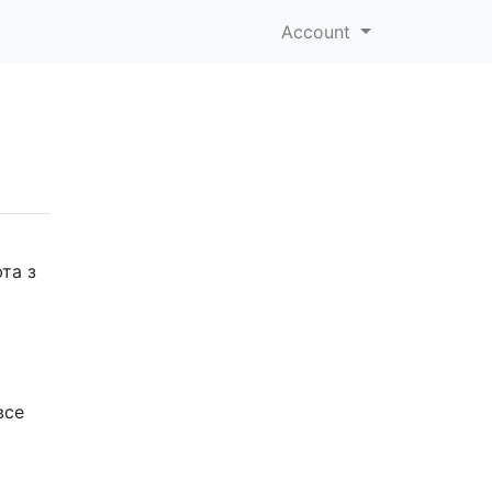
Account
та з
все