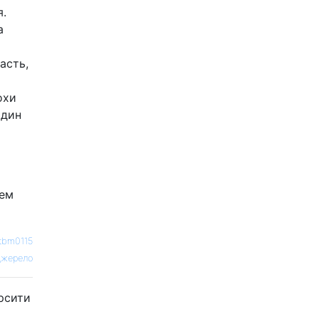
я.
а
асть,
охи
один
лем
tbm0115
жерело
орсити