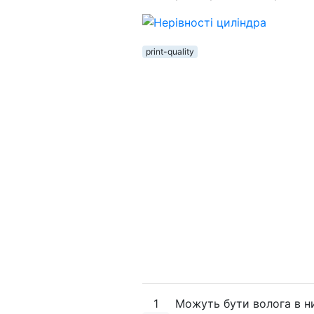
print-quality
1
Можуть бути волога в ни