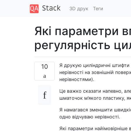
3D друк
Теги
Які параметри 
регулярність ци
Я друкую циліндричні штифти
10
нерівності на зовнішній повер
нерівностями).
Це важко сказати напевно, але
шматочок м’якого пластику, як
Я намагався зменшити швидкіс
одно відчуваю нерівності.
Які параметри найімовірніше 