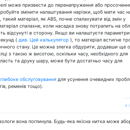
отелі може призвести до перенапруження або просоченн
робуйте змінити налаштування нарізки, щоб мати час н
 такий матеріал, як ABS, почне спалахувати від змін у
атеріал спалахне, коли насадка знову потрапить на обл
уть відсунуті в сторону. Якщо ви налаштуєте параметри
секунд (
див. Цей калькулятор
), то матеріал встигне тр
тичного стану. Це можна злегка обдурити, додавши ще 
ілці з такою ж висотою, оскільки часу, необхідного для
ласть та друку шару, може бути достатньо часу для
и
глибоке обслуговування
для усунення очевидних проб
тів, ременів тощо).
—
д
 вологи вона поглинула. Будь-яка якісна нитка може аб