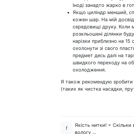
Іноді занадто жарко в г
Якщо циліндр менший, сп
кожен шар. На мій досвід,
середовищі друку. Коли м
розкльошені ділянки буд
нарізки приблизно на 15 
охолонути зі свого плас
предмет десь далі на тар
швидкого переходу на об
охолодження.
Я також рекомендую зробит
(таких як чистка насадки, пру
Якість нитки! = Скільки
вологу ...