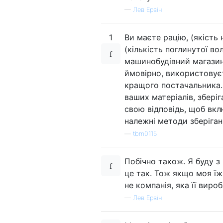
—
Лев Ервін
1
Ви маєте рацію, (якість 
(кількість поглинутої в
машинобудівний магазин 
ймовірно, використовуєт
кращого постачальника. 
ваших матеріалів, збері
свою відповідь, щоб вклю
належні методи зберіган
—
tbm0115
Побічно також. Я буду з
це так. Тож якщо моя їжа
не компанія, яка її виро
—
Лев Ервін