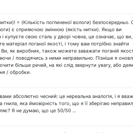
нитки)! = (Кількість поглиненої вологи) безпосередньо.
ологи) є сприяючою змінною (якість нитки). Якщо ви
і купуєте свою сталь у дворі човна, це означає, що ви,
е матеріал поганої якості, і тому вам потрібно знайти
Ви, як виробник, також можете заважати поганій якост
гаючи / поводячись з ними неправильно. Пізніше я онов
чити більше речей, на які слід звернути увагу, або деяк
ня / обробки.
 вами абсолютно чесний: це нереальна аналогія, і я вва
 гнила, яка ймовірність того, що я її зберігаю неправил
бляє? Я не думаю, що це 50/50 ...