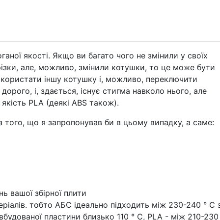
ганої якості. Якщо ви багато чого не змінили у своїх
ізки, але, можливо, змінили котушки, то це може бути
икористати іншу котушку і, можливо, переключити
дорого, і, здається, існує стигма навколо нього, але
 якість PLA (деякі ABS також).
з того, що я запропонував би в цьому випадку, а саме:
нь вашої збірної плити
ріалів. тобто АБС ідеально підходить між 230-240 ° С 
удованої пластини близько 110 ° С, PLA - між 210-230 