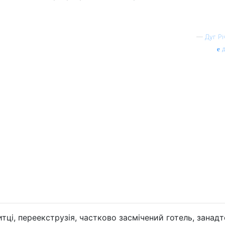
—
Дуг Рі
д
тці, переекструзія, частково засмічений готель, занадт