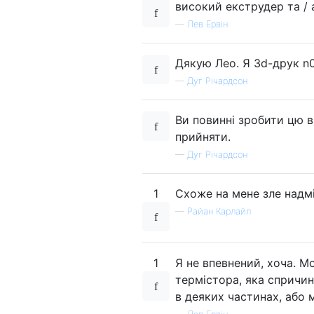
високий екструдер та / 
—
Лев Ервін
Дякую Лео. Я 3d-друк n0
—
Дуг Річардсон
Ви повинні зробити цю ві
прийняти.
—
Дуг Річардсон
1
Схоже на мене зле надм
—
Райан Карлайл
1
Я не впевнений, хоча. М
термістора, яка спричи
в деяких частинах, або 