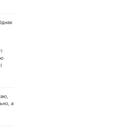
 Однак
і
лю
і
жаю,
ьно, а