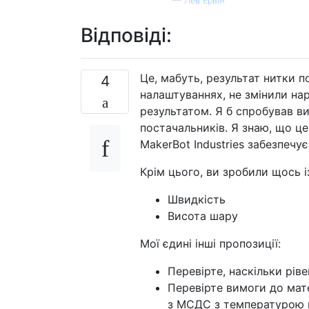
—
Лев Ервін
Відповіді:
Це, мабуть, результат нитки по
4
налаштуваннях, не змінили нар
результатом. Я б спробував в
постачальників. Я знаю, що це 
MakerBot Industries забезпечує
Крім цього, ви зробили щось і
Швидкість
Висота шару
Мої єдині інші пропозиції:
Перевірте, наскільки ріве
Перевірте вимоги до мате
з МСДС з температурою вб