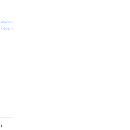
чардсон
жерело
о