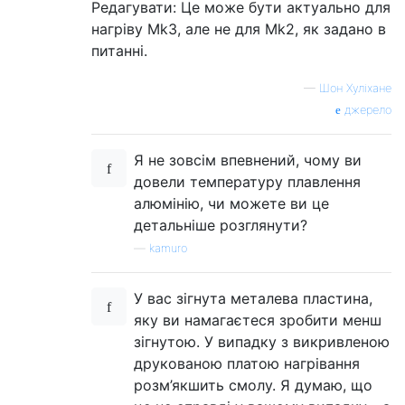
Редагувати: Це може бути актуально для
нагріву Mk3, але не для Mk2, як задано в
питанні.
—
Шон Хуліхане
джерело
Я не зовсім впевнений, чому ви
довели температуру плавлення
алюмінію, чи можете ви це
детальніше розглянути?
—
kamuro
У вас зігнута металева пластина,
яку ви намагаєтеся зробити менш
зігнутою. У випадку з викривленою
друкованою платою нагрівання
розм’якшить смолу. Я думаю, що