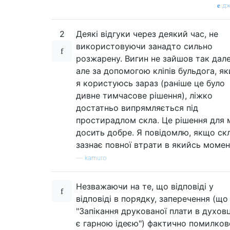
дж
2
Деякі відгуки через деякий час, не
використовуючи занадто сильно
розжарену. Вигин не зайшов так дале
але за допомогою кліпів бульдога, я
я користуюсь зараз (раніше це було
дивне тимчасове рішення), ліжко
достатньо випрямляється під
простирадлом скла. Це рішення для 
досить добре. Я повідомлю, якщо ск
зазнає повної втрати в якийсь момен
—
kamuro
Незважаючи на те, що відповіді у
відповіді в порядку, заперечення (що
"Запікання друкованої плати в духовц
є гарною ідеєю") фактично помилков