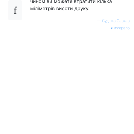
чином ви можете втратити кілька
міліметрів висоти друку.
—
Судіпто Саркар
джерело