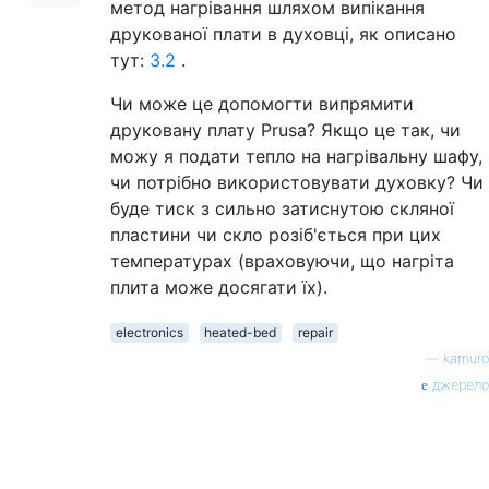
метод нагрівання шляхом випікання
друкованої плати в духовці, як описано
тут:
3.2
.
Чи може це допомогти випрямити
друковану плату Prusa? Якщо це так, чи
можу я подати тепло на нагрівальну шафу,
чи потрібно використовувати духовку? Чи
буде тиск з сильно затиснутою скляної
пластини чи скло розіб'ється при цих
температурах (враховуючи, що нагріта
плита може досягати їх).
electronics
heated-bed
repair
—
kamuro
джерело