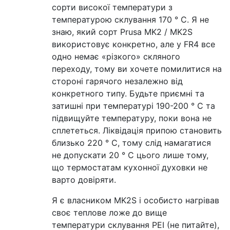
сорти високої температури з
температурою склування 170 ° C. Я не
знаю, який сорт Prusa MK2 / MK2S
використовує конкретно, але у FR4 все
одно немає «різкого» скляного
переходу, тому ви хочете помилитися на
стороні гарячого незалежно від
конкретного типу. Будьте приємні та
затишні при температурі 190-200 ° С та
підвищуйте температуру, поки вона не
сплететься. Ліквідація припою становить
близько 220 ° C, тому слід намагатися
не допускати 20 ° C цього лише тому,
що термостатам кухонної духовки не
варто довіряти.
Я є власником MK2S і особисто нагрівав
своє теплове ложе до вище
температури склування PEI (не питайте),