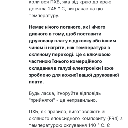
коли вся ПХБ, яка від краю до краю
досягла 245 ° C, витрачає на цю
температуру.
Немає нічого поганого, як і нічого
дивного в тому, щоб поставити
друковану плату в духовку або іншим
чином її нагріти, ніж температура в
скляному переході. Це є ключовою
частиною їхнього комерційного
складання в галузі електроніки і вже
зроблено для кожної вашої друкованої
плати.
Будь ласка, ігноруйте відповідь
"прийнятої" - це неправильно.
ПХБ, як правило, виготовляють зі
скляного епоксидного композиту (FR4) з
температурою склування 140 ° C. Є