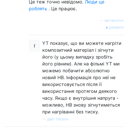
Це теж точно невідомо.
Люди це
роблять
. Це працює.
—
метаколлін
джерело
YT показує, що ви можете нагріти
композитний матеріал і зігнути
його (у цьому випадку зробіть
його рівним). Але на фільмі YT ми
можемо побачити абсолютно
новий HB. Інформація про неї не
використовується після її
використання протягом деякого
часу. Якщо є внутрішня напруга -
можливо, НВ знову зігнутиметься
при нагріванні без тиску.
—
дарт піксель