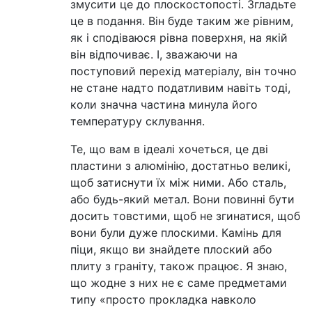
змусити це до плоскостопості. Згладьте
це в подання. Він буде таким же рівним,
як і сподіваюся рівна поверхня, на якій
він відпочиває. І, зважаючи на
поступовий перехід матеріалу, він точно
не стане надто податливим навіть тоді,
коли значна частина минула його
температуру склування.
Те, що вам в ідеалі хочеться, це дві
пластини з алюмінію, достатньо великі,
щоб затиснути їх між ними. Або сталь,
або будь-який метал. Вони повинні бути
досить товстими, щоб не згинатися, щоб
вони були дуже плоскими. Камінь для
піци, якщо ви знайдете плоский або
плиту з граніту, також працює. Я знаю,
що жодне з них не є саме предметами
типу «просто прокладка навколо