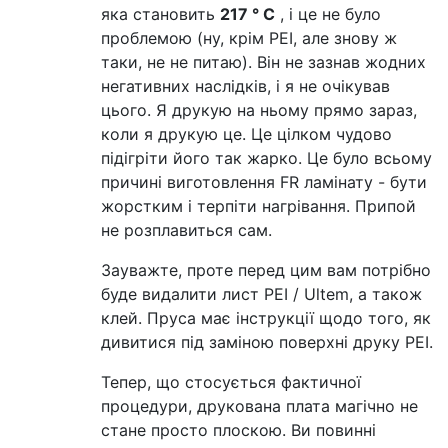
яка становить
217 ° C
, і це не було
проблемою (ну, крім PEI, але знову ж
таки, не не питаю). Він не зазнав жодних
негативних наслідків, і я не очікував
цього. Я друкую на ньому прямо зараз,
коли я друкую це. Це цілком чудово
підігріти його так жарко. Це було всьому
причині виготовлення FR ламінату - бути
жорстким і терпіти нагрівання. Припой
не розплавиться сам.
Зауважте, проте перед цим вам потрібно
буде видалити лист PEI / Ultem, а також
клей. Пруса має інструкції щодо того, як
дивитися під заміною поверхні друку PEI.
Тепер, що стосується фактичної
процедури, друкована плата магічно не
стане просто плоскою. Ви повинні