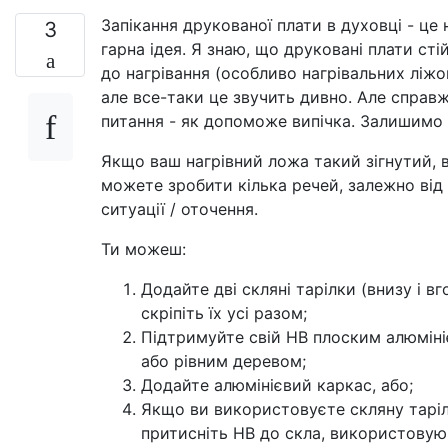
Запікання друкованої плати в духовці - це 
3
гарна ідея. Я знаю, що друковані плати стій
до нагрівання (особливо нагрівальних ліжо
але все-таки це звучить дивно. Але справ
питання - як допоможе випічка. Залишимо 
Якщо ваш нагрівний ложа такий зігнутий, 
можете зробити кілька речей, залежно від
ситуації / оточення.
Ти можеш:
Додайте дві скляні тарілки (внизу і вго
скріпіть їх усі разом;
Підтримуйте свій НВ плоским алюмін
або рівним деревом;
Додайте алюмінієвий каркас, або;
Якщо ви використовуєте скляну таріл
притисніть НВ до скла, використову