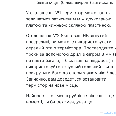
більш міцні (більш широкі) затискачі.
У оголошенні №1 термістор може навіть
залишатися затисненим між друкованою
платою та нижньою скляною пластиною.
Оголошення №2 Якщо ваш НВ зігнутий
посередині, ви можете використовувати
середній отвір термістора. Просвердлите 
трохи за допомогою дрилі з фігром 8 мм (
не надто багато, я б сказав на півдорозі) і
використовуйте конусний головний гвинт,
прикрутити його до опори з алюмінію / де
Звичайно, вам доведеться встановити
термістор на нове місце.
Найпростіше і менш руйнівне рішення - це
номер 1, і я би рекомендував це.
—
дартс п