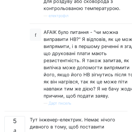
для роздуву або сковорода з
контрольованою температурою.
—
електрофіл
AFAIK було питання - "чи можна
виправити НВ?" Я відповів, як це мо
випрямити, і в першому реченні я зга
що друковані плати мають
резистентність. Я також запитав, як
випічка може допомогти випрямити
його, якщо його НВ зігнутись після т
як він нагрівся, так як це може піти
навпаки тим же дією? Я не бачу жодн
причини, щоб подати заяву.
—
Дарт піксель
Тут інженер-електрик. Немає нічого
5
дивного в тому, щоб поставити