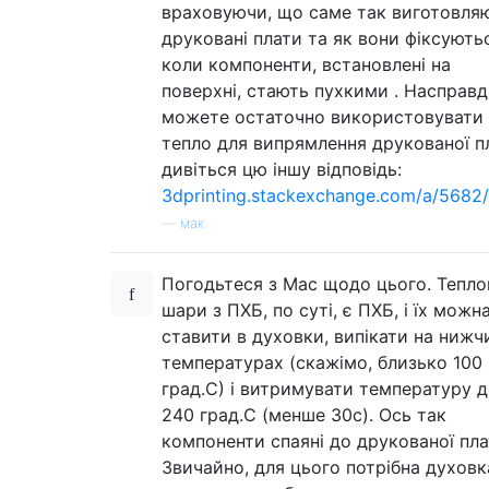
враховуючи, що саме так виготовля
друковані плати та як вони фіксують
коли компоненти, встановлені на
поверхні, стають пухкими . Насправд
можете остаточно використовувати
тепло для випрямлення друкованої п
дивіться цю іншу відповідь:
3dprinting.stackexchange.com/a/5682
—
мак
Погодьтеся з Mac щодо цього. Тепло
шари з ПХБ, по суті, є ПХБ, і їх можн
ставити в духовки, випікати на нижч
температурах (скажімо, близько 100
град.С) і витримувати температуру 
240 град.С (менше 30с). Ось так
компоненти спаяні до друкованої пла
Звичайно, для цього потрібна духовк