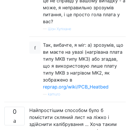
це не справді у вашому випадку - а
може, я неправильно зрозумів
питання, і це просто гола плата у
вас?
—
Шон Хуліхане
Так, вибачте, я міг: а) зрозумів, що
ви маєте на увазі (нагрівана плата
типу MKB типу MK3) або згадав,
що я використовую лише плату
типу MKB з нагрівом MK2, як
зображено в
reprap.org/wiki/PCB_Heatbed
—
kamuro
Найпростішим способом було б
0
помістити скляний лист на ліжко і
здійснити калібрування ... Хоча таким