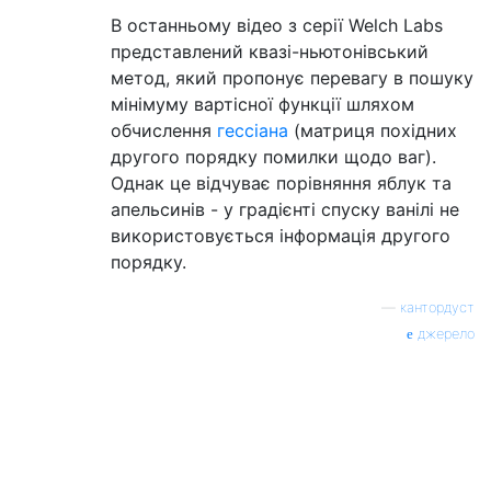
В останньому відео з серії Welch Labs
представлений квазі-ньютонівський
метод, який пропонує перевагу в пошуку
мінімуму вартісної функції шляхом
обчислення
гессіана
(матриця похідних
другого порядку помилки щодо ваг).
Однак це відчуває порівняння яблук та
апельсинів - у градієнті спуску ванілі не
використовується інформація другого
порядку.
—
кантордуст
джерело