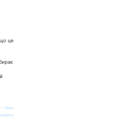
 що це
ибирає
ий
—
Макс
жерело