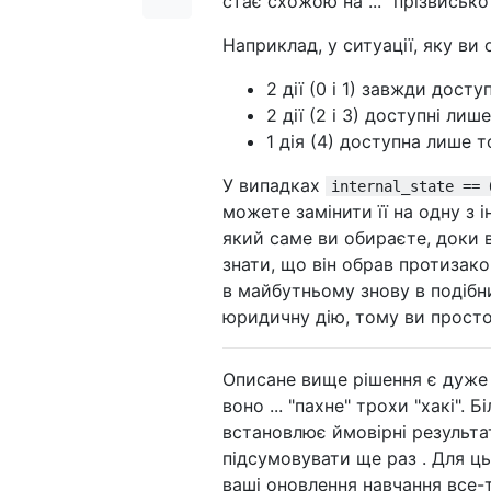
стає схожою на ... "прізвисько"
Наприклад, у ситуації, яку ви 
2 дії (0 і 1) завжди доступ
2 дії (2 і 3) доступні лише
1 дія (4) доступна лише то
У випадках
internal_state == 
можете замінити її на одну з і
який саме ви обираєте, доки 
знати, що він обрав протизако
в майбутньому знову в подібни
юридичну дію, тому ви просто 
Описане вище рішення є дуже 
воно ... "пахне" трохи "хакі".
встановлює ймовірні результат
підсумовувати ще раз . Для ць
ваші оновлення навчання все-т