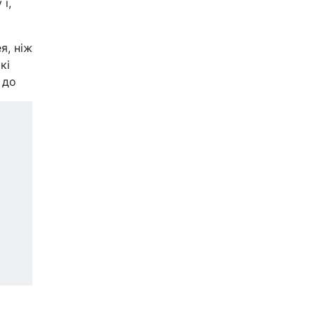
 і,
я, ніж
кі
 до