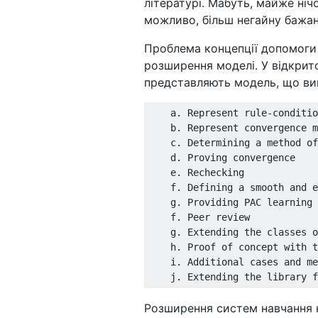
літературі. Мабуть, майже нічо
можливо, більш негайну бажан
Проблема концепції допомоги м
розширення моделі. У відкрит
представляють модель, що ви
    a. Represent rule-conditio
    b. Represent convergence m
    c. Determining a method of
    d. Proving convergence

    e. Rechecking

    f. Defining a smooth and e
    g. Providing PAC learning 
    f. Peer review

    g. Extending the classes o
    h. Proof of concept with t
    i. Additional cases and me
Розширення систем навчання 