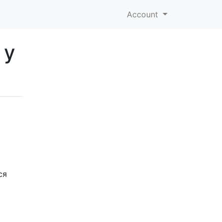
Account
 у
ся