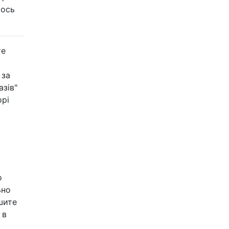
кось
те
 за
азів"
орі
о
ьно
ішите
 в