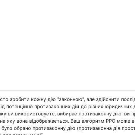
то зробити кожну дію "законною", але здійснити послі
ід потенційно протизаконних дій до різних юридичних д
 яку ви використовуєте, вибирає протизаконну дію, ви 
, на яку вона відображається. Ваш алгоритм РРО може в
и було обрано протизаконну дію (протизаконна дія прос