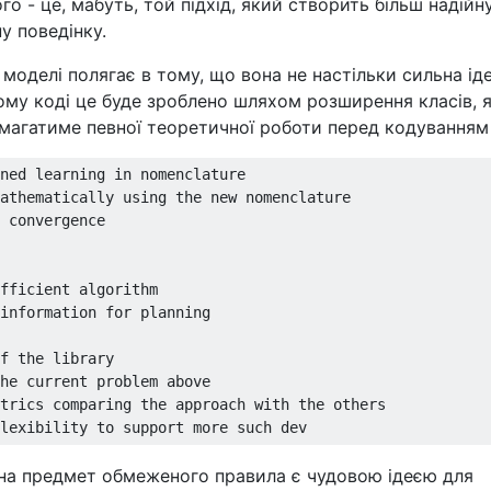
го - це, мабуть, той підхід, який створить більш надійну
у поведінку.
оделі полягає в тому, що вона не настільки сильна іде
ому коді це буде зроблено шляхом розширення класів, я
магатиме певної теоретичної роботи перед кодуванням
ned learning in nomenclature

athematically using the new nomenclature

 convergence

fficient algorithm

information for planning

f the library

he current problem above

trics comparing the approach with the others

на предмет обмеженого правила є чудовою ідеєю для