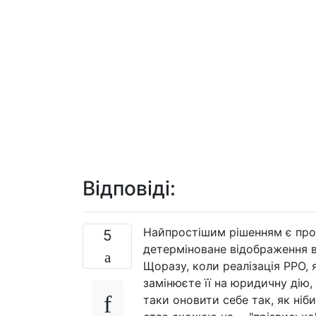
Відповіді:
Найпростішим рішенням є прос
5
детерміноване відображення в
Щоразу, коли реалізація РРО,
замінюєте її на юридичну дію
таки оновити себе так, як ніб