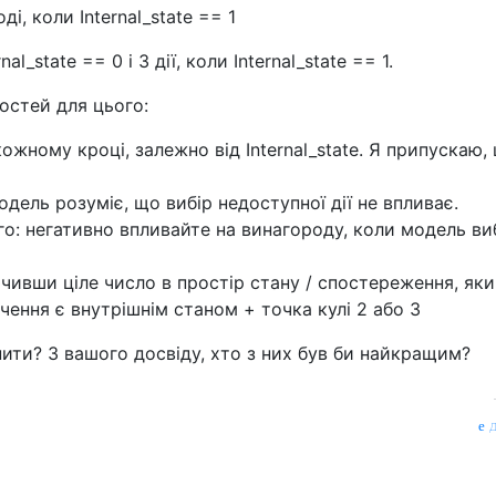
ді, коли Internal_state == 1
al_state == 0 і 3 дії, коли Internal_state == 1.
остей для цього:
кожному кроці, залежно від Internal_state. Я припускаю,
одель розуміє, що вибір недоступної дії не впливає.
ого: негативно впливайте на винагороду, коли модель в
чивши ціле число в простір стану / спостереження, як
чення є внутрішнім станом + точка кулі 2 або 3
нити? З вашого досвіду, хто з них був би найкращим?
д