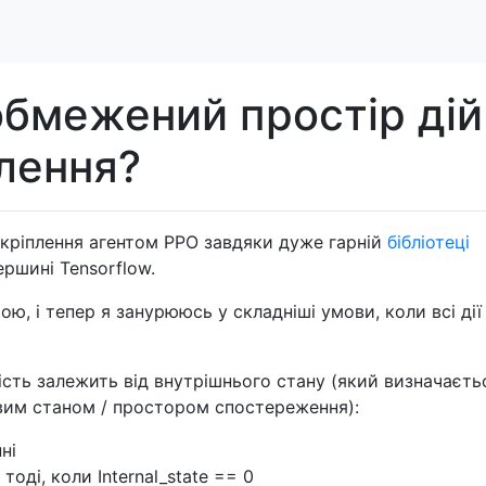
обмежений простір дій
плення?
кріплення агентом РРО завдяки дуже гарній
бібліотеці
ершині Tensorflow.
ю, і тепер я занурююсь у складніші умови, коли всі дії
вність залежить від внутрішнього стану (який визначаєть
вим станом / простором спостереження):
ні
 тоді, коли Internal_state == 0