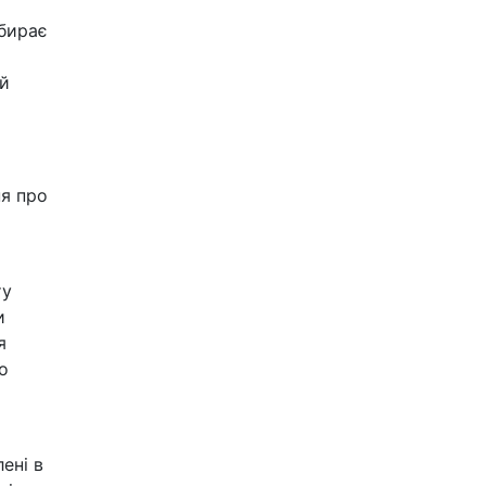
ибирає
ий
ня про
ту
и
я
о
лені в