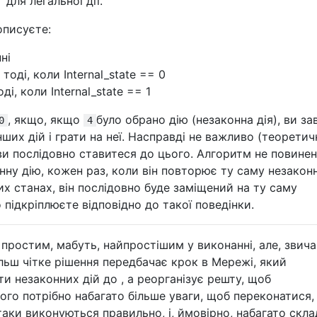
 для легальної дії.
описуєте:
ні
 тоді, коли Internal_state == 0
ді, коли Internal_state == 1
, якщо, якщо
було обрано дію (незаконна дія), ви з
0
4
нших дій і грати на неї. Насправді не важливо (теоретич
ви послідовно ставитеся до цього. Алгоритм не повинен
нну дію, кожен раз, коли він повторює ту саму незакон
х станах, він послідовно буде заміщений на ту саму
підкріплюєте відповідно до такої поведінки.
простим, мабуть, найпростішим у виконанні, але, звича
 Більш чітке рішення передбачає крок в Мережі, який
и незаконних дій до , а реорганізує решту, щоб
ого потрібно набагато більше уваги, щоб переконатися,
аки виконуються правильно, і, ймовірно, набагато скла