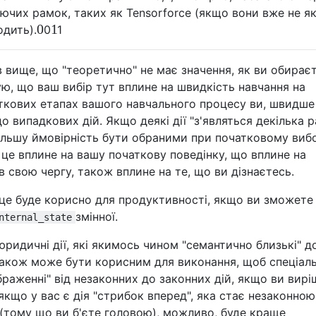
ючих рамок, таких як Tensorforce (якщо вони вже не я
0
1
одить).
0
1
в вище, що "теоретично" не має значення, як ви обирає
ую, що ваш вибір тут вплине на швидкість навчання на
аткових етапах вашого навчального процесу ви, швидше
о випадкових дій. Якщо деякі дії "з'являться декілька р
ільшу ймовірність бути обраними при початковому виб
 це вплине на вашу початкову поведінку, що вплине на
 в свою чергу, також вплине на те, що ви дізнаєтесь.
 це буде корисно для продуктивності, якщо ви зможете
змінної.
nternal_state
ридичні дії, які якимось чином "семантично близькі" д
також може бути корисним для виконання, щоб спеціал
ідображенні" від незаконних до законних дій, якщо ви вир
 якщо у вас є дія "стрибок вперед", яка стає незаконною
 (тому що ви б'єте головою), можливо, буде краще