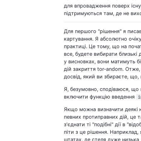
для впровадження поверх існу
підтримуються там, де не вих
Для першого "рішення" я писа
картування. Я абсолютно очік
практиці. Це тому, що на поч
все, будете вибирати близькі д
у висновках, вони матимуть б
дій закриття tor-andom. Отже,
досвід, який ви збираєте, що,
Я, безумовно, сподіваюся, що
включити функцію введення
i
Якщо можна визначити деякі ю
певних протиправних дій, це 
з'єднати ті "подібні" дії в "в
піти з це рішення. Наприклад,
штатах, де стеля дуже низька