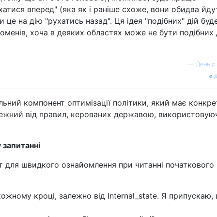
хатися вперед" (яка як і раніше схоже, вони обидва йду
и це на дію "рухатись назад". Ця ідея "подібних" дій буд
оменів, хоча в деяких областях може не бути подібних 
—
Денніс
д
ний компонент оптимізації політики, який має конкре
лежний від правил, керованих державою, використовую
у запитанні
т для швидкого ознайомлення при читанні початкового
кожному кроці, залежно від Internal_state. Я припускаю,