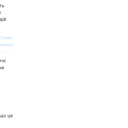
ть
е
дій
 Сомерс
жерело
тні
чи
 що це