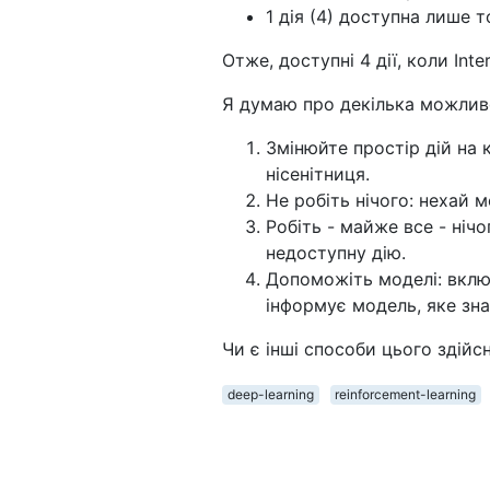
1 дія (4) доступна лише то
Отже, доступні 4 дії, коли Intern
Я думаю про декілька можлив
Змінюйте простір дій на 
нісенітниця.
Не робіть нічого: нехай м
Робіть - майже все - ніч
недоступну дію.
Допоможіть моделі: вклю
інформує модель, яке зна
Чи є інші способи цього здійс
deep-learning
reinforcement-learning