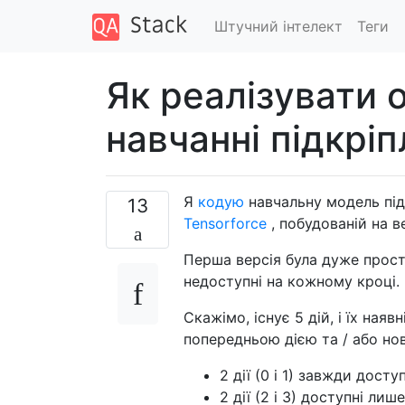
Штучний інтелект
Теги
Як реалізувати 
навчанні підкрі
Я
кодую
навчальну модель під
13
Tensorforce
, побудованій на в
Перша версія була дуже просто
недоступні на кожному кроці.
Скажімо, існує 5 дій, і їх ная
попередньою дією та / або но
2 дії (0 і 1) завжди доступ
2 дії (2 і 3) доступні лише