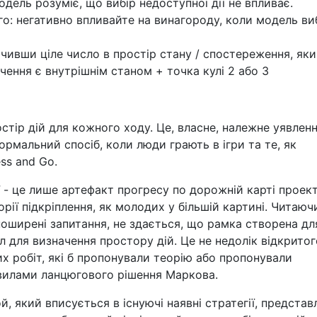
одель розуміє, що вибір недоступної дії не впливає.
ого: негативно впливайте на винагороду, коли модель в
чивши ціле число в простір стану / спостереження, як
чення є внутрішнім станом + точка кулі 2 або 3
стір дій для кожного ходу. Це, власне, належне уявлен
нормальний спосіб, коли люди грають в ігри та те, як
ss and Go.
еї - це лише артефакт прогресу по дорожній карті проек
орії підкріплення, як молодих у більшій картині. Читаюч
поширені запитання, не здається, що рамка створена дл
 для визначення простору дій. Це не недолік відкритог
их робіт, які б пропонували теорію або пропонували
вилами ланцюгового рішення Маркова.
ой, який вписується в існуючі наявні стратегії, представ