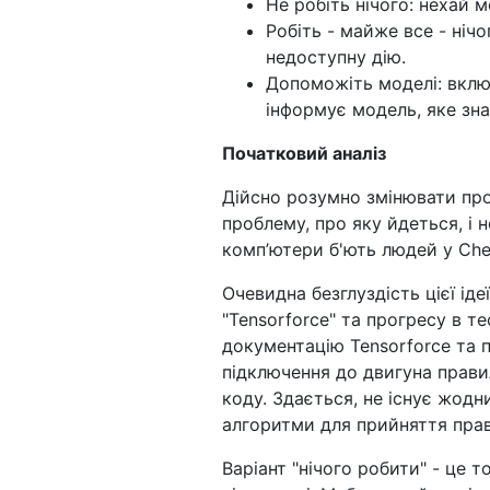
Не робіть нічого: нехай м
Робіть - майже все - ніч
недоступну дію.
Допоможіть моделі: вклю
інформує модель, яке зна
Початковий аналіз
Дійсно розумно змінювати про
проблему, про яку йдеться, і 
комп’ютери б'ють людей у ​​Che
Очевидна безглуздість цієї ід
"Tensorforce" та прогресу в те
документацію Tensorforce та 
підключення до двигуна правил
коду. Здається, не існує жодн
алгоритми для прийняття пра
Варіант "нічого робити" - це т