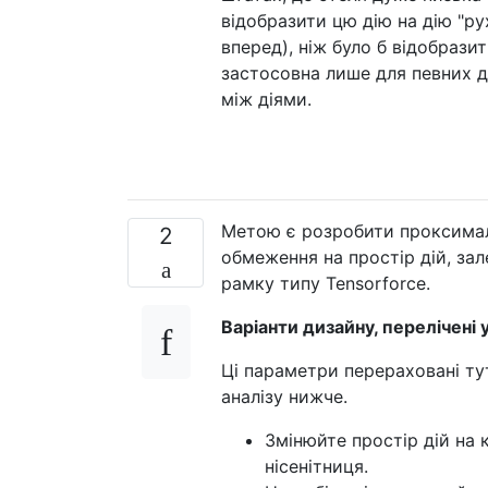
відобразити цю дію на дію "ру
вперед), ніж було б відобразит
застосовна лише для певних д
між діями.
Метою є розробити проксималь
2
обмеження на простір дій, за
рамку типу Tensorforce.
Варіанти дизайну, перелічені 
Ці параметри перераховані ту
аналізу нижче.
Змінюйте простір дій на 
нісенітниця.