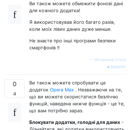
Ви також можете обмежити фонові дані
для кожного додатка!
Я використовував його багато разів,
коли моїх лівих даних дуже менше.
Не знаєте про інші програми безпеки
смартфонів !!
—
Моторошна істота
джерело
Ви також можете спробувати це
0
додаток
Opera Max
. Незважаючи на те,
що ви можете скористатися безліччю
функцій, наведена нижче функція - це те,
що вам потрібно зараз.
Блокувати додатки, голодні для даних
-
Дізнайтеся, які додатки використовують