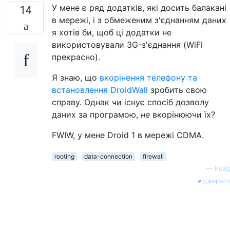
У мене є ряд додатків, які досить балакані
14
в мережі, і з обмеженим з'єднанням даних
я хотів би, щоб ці додатки не
використовували 3G-з'єднання (WiFi
прекрасно).
Я знаю, що
вкорінення телефону та
встановлення DroidWall
зробить свою
справу. Однак чи існує спосіб дозволу
даних за програмою,
не
вкорінюючи їх?
FWIW, у мене Droid 1 в мережі CDMA.
rooting
data-connection
firewall
—
Рейд
джерело