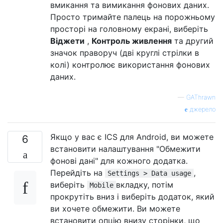
вмикання та вимикання фонових даних.
Просто тримайте палець на порожньому
просторі на головному екрані, виберіть
Віджети
,
Контроль живлення
та другий
значок праворуч (дві круглі стрілки в
колі) контролює використання фонових
даних.
—
GAThrawn
джерело
Якщо у вас є ICS для Android, ви можете
6
встановити налаштування "Обмежити
фонові дані" для кожного додатка.
Перейдіть на
,
Settings > Data usage
виберіть
вкладку, потім
Mobile
прокрутіть вниз і виберіть додаток, який
ви хочете обмежити. Ви можете
встановити опцію внизу сторінки, що