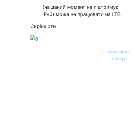
(на даний момент не підтримує
IPv6) може не працювати на LTE.
Скріншоти
—
xavier_fakerat
джерело