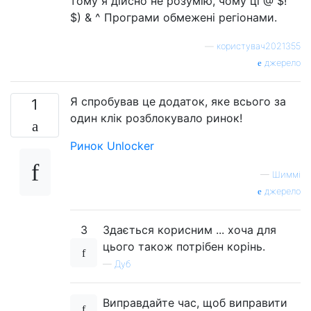
тому я дійсно не розумію, чому ці @ $!
$) & ^ Програми обмежені регіонами.
—
користувач2021355
джерело
Я спробував це додаток, яке всього за
1
один клік розблокувало ринок!
Ринок Unlocker
—
Шиммі
джерело
3
Здається корисним ... хоча для
цього також потрібен корінь.
—
Дуб
Виправдайте час, щоб виправити