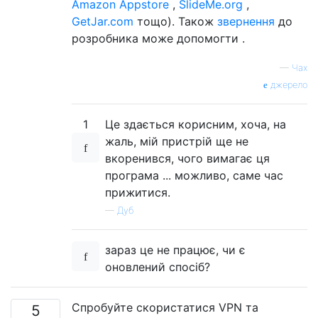
Amazon Appstore
,
SlideMe.org
,
GetJar.com
тощо). Також
звернення
до
розробника може допомогти .
—
Чах
джерело
1
Це здається корисним, хоча, на
жаль, мій пристрій ще не
вкоренився, чого вимагає ця
програма ... можливо, саме час
прижитися.
—
Дуб
зараз це не працює, чи є
оновлений спосіб?
Спробуйте скористатися VPN та
5