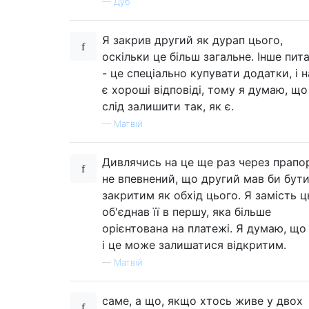
—
Дуб
Я закрив другий як дурап цього,
оскільки це більш загальне. Інше пит
- це спеціально купувати додатки, і н
є хороші відповіді, тому я думаю, що
слід залишити так, як є.
—
Матвій
Дивлячись на це ще раз через прапор
не впевнений, що другий мав би бут
закритим як обхід цього. Я замість ц
об'єднав її в першу, яка більше
орієнтована на платежі. Я думаю, що і
і це може залишатися відкритим.
—
Матвій
саме, а що, якщо хтось живе у двох