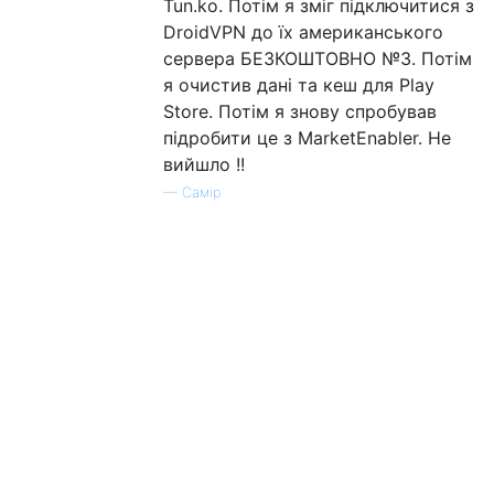
Tun.ko. Потім я зміг підключитися з
DroidVPN до їх американського
сервера БЕЗКОШТОВНО №3. Потім
я очистив дані та кеш для Play
Store. Потім я знову спробував
підробити це з MarketEnabler. Не
вийшло !!
—
Самір