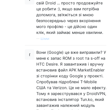
свій Droid ... просто продовжуйте
це робити :), якщо вам потрібна
допомога, зв’яжіться зі мною
безпосередньо через вкорінення
мого профілю - це дійсно один
клік, який займає менше хвилини.
—
Шіммі
Вони (Google) це вже виправили? У
мене є запас ROM з root та s-off на
HTC Desire. Я завантажив і вручну
встановив файл APK MarketEnabler
зі сторінки коду Google у проекті.
Спробував підроблені T-Mobile
США та Verizon. Це не мало ефекту.
Тому я зареєструвався у DroidVPN,
встановив інсталятор Tun.ko, який
завантажив належний модуль