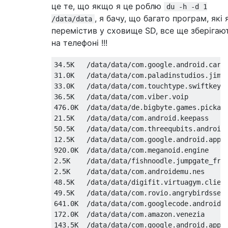
це те, що якщо я це роблю
du -h -d 1
, я бачу, що багато програм, які 
/data/data
перемістив у сховище SD, все ще зберігаю
на телефоні !!!
34.5K   /data/data/com.google.android.carho
31.0K   /data/data/com.paladinstudios.jimmy
33.0K   /data/data/com.touchtype.swiftkey

36.5K   /data/data/com.viber.voip

476.0K  /data/data/de.bigbyte.games.pickast
21.5K   /data/data/com.android.keepass

50.5K   /data/data/com.threequbits.android.
12.5K   /data/data/com.google.android.apps.
920.0K  /data/data/com.meganoid.engine

2.5K    /data/data/fishnoodle.jumpgate_free
2.5K    /data/data/com.androidemu.nes

48.5K   /data/data/digifit.virtuagym.client
49.5K   /data/data/com.rovio.angrybirdsseas
641.0K  /data/data/com.googlecode.android_s
172.0K  /data/data/com.amazon.venezia

143.5K  /data/data/com.google.android.apps.