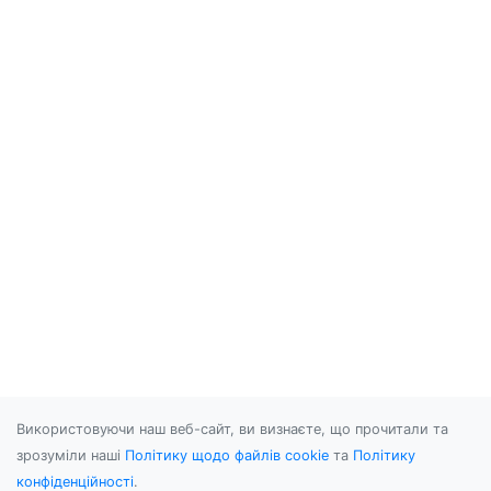
13.5K   /data/data/com.android.bluetooth

31.0K   /data/data/com.androidemu.gba

243.5K  /data/data/com.popcap.peggle

4.0K    /data/data/com.android.providers.ap
4.0K    /data/data/com.tmobile.theme.Androi
4.0K    /data/data/jackpal.androidterm2

2.5K    /data/data/gabriel.metronome

6.0K    /data/data/com.android.providers.su
25.0K   /data/data/com.tuneme.tuneme

16.5K   /data/data/com.android.launcher

12.1M   /data/data/com.swype.android.instal
7.5K    /data/data/inediblesoftware.shotgun
61.5K   /data/data/com.silvertree.cordy

36.5K   /data/data/com.pandora.android

45.5K   /data/data/com.google.android.youtu
44.0K   /data/data/com.google.android.stard
2.5K    /data/data/org.wordpress.android

70.0K   /data/data/com.mint

1.4M    /data/data/com.netflix.mediaclient

Використовуючи наш веб-сайт, ви визнаєте, що прочитали та
56.5K   /data/data/com.rovio.angrybirdsrio

зрозуміли наші
Політику щодо файлів cookie
та
Політику
267.5K  /data/data/com.rovio.angrybirds

конфіденційності
.