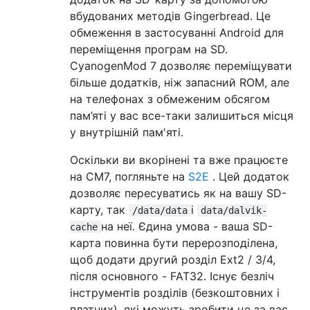
744.5K  /data/data/de.hms.xconstructionfull
вбудованих методів Gingerbread. Це
4.0K    /data/data/com.android.stk

обмеження в застосуванні Android для
2.5K    /data/data/com.lysolpionex.Homestar
переміщення програм на SD.
4.0K    /data/data/com.android.spare_parts

CyanogenMod 7 дозволяє переміщувати
4.0K    /data/data/com.android.soundrecorde
більше додатків, ніж запасний ROM, але
2.5K    /data/data/com.androidemu.snes

на телефонах з обмеженим обсягом
48.0K   /data/data/com.android.providers.se
204.5K  /data/data/com.android.settings

пам’яті у вас все-таки залишиться місця
13.0K   /data/data/com.koushikdutta.rommana
у внутрішній пам'яті.
5.0K    /data/data/com.sec.ccl.csp.app.secr
6.5K    /data/data/com.voiceplusfree

Оскільки ви вкорінені та вже працюєте
7.0K    /data/data/com.nasc.widget.pixelart
на CM7, погляньте на
S2E
. Цей додаток
4.0K    /data/data/com.android.protips

дозволяє пересуватись як на вашу SD-
4.0K    /data/data/com.svox.pico

карту, так
і
/data/data
data/dalvik-
8.5K    /data/data/com.sportstracklive.stop
на неї. Єдина умова - ваша SD-
cache
2.9M    /data/data/com.google.android.apps.
карта повинна бути перерозподілена,
14.5K   /data/data/com.android.phone

67.5K   /data/data/org.zwanoo.android.speed
щоб додати другий розділ Ext2 / 3/4,
5.5K    /data/data/com.replica.replicaislan
після основного - FAT32. Існує безліч
4.0K    /data/data/com.teamdouche.pacman

інструментів розділів (безкоштовних і
2.5K    /data/data/com.hg.gunsandglory

платних), які можуть зробити це за вас.