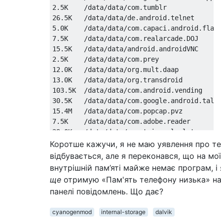
2.5K    /data/data/com.tumblr

26.5K   /data/data/de.android.telnet

5.0K    /data/data/com.capaci.android.flash
7.5K    /data/data/com.realarcade.DOJ

15.5K   /data/data/android.androidVNC

2.5K    /data/data/com.prey

12.0K   /data/data/org.mult.daap

13.0K   /data/data/org.transdroid

103.5K  /data/data/com.android.vending

30.5K   /data/data/com.google.android.talk

15.4M   /data/data/com.popcap.pvz

7.5K    /data/data/com.adobe.reader

29.0K   /data/data/gematria.calculator

4.0K    /data/data/com.android.setupwizard

Коротше кажучи, я не маю уявлення про те
161.5K  /data/data/com.glu.android.spacebro
відбувається, але я переконався, що на мо
4.0K    /data/data/com.google.android.oneti
внутрішній пам’яті майже немає програм, і 
36.5K   /data/data/com.droidhen.game.donkey
ще
отримую «Пам'ять телефону низька» н
21.5K   /data/data/com.google.android.locat
панелі повідомлень. Що дає?
516.5K  /data/data/com.sherbert.delicious

9.5K    /data/data/com.google.android.voice
cyanogenmod
internal-storage
dalvik
4.0K    /data/data/com.google.android.apps.