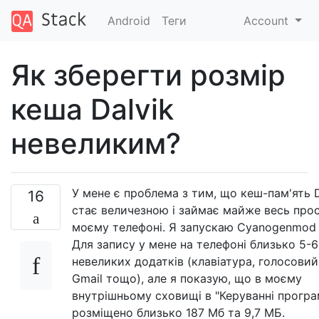
Android
Теги
Account
Як зберегти розмір
кеша Dalvik
невеликим?
У мене є проблема з тим, що кеш-пам'ять D
16
стає величезною і займає майже весь прос
моєму телефоні. Я запускаю Cyanogenmod 7
Для запису у мене на телефоні близько 5-6
невеликих додатків (клавіатура, голосовий
Gmail тощо), але я показую, що в моєму
внутрішньому сховищі в "Керуванні прогр
розміщено близько 187 Мб та 9,7 МБ.