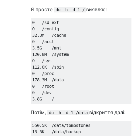
Я просте
виявляє:
du -h -d 1 /
0   /sd-ext

0   /config

32.3M   /cache

0   /acct

3.5G    /mnt

120.8M  /system

0   /sys

112.0K  /sbin

0   /proc

178.3M  /data

0   /root

0   /dev

Потім,
відкриття далі:
du -h -d 1 /data
550.5K  /data/tombstones

13.5K   /data/backup
