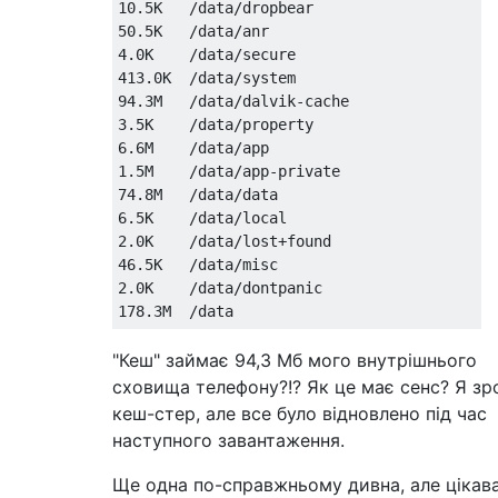
10.5K   /data/dropbear

50.5K   /data/anr

4.0K    /data/secure

413.0K  /data/system

94.3M   /data/dalvik-cache

3.5K    /data/property

6.6M    /data/app

1.5M    /data/app-private

74.8M   /data/data

6.5K    /data/local

2.0K    /data/lost+found

46.5K   /data/misc

2.0K    /data/dontpanic

"Кеш" займає 94,3 Мб мого внутрішнього
сховища телефону?!? Як це має сенс? Я зр
кеш-стер, але все було відновлено під час
наступного завантаження.
Ще одна по-справжньому дивна, але цікава