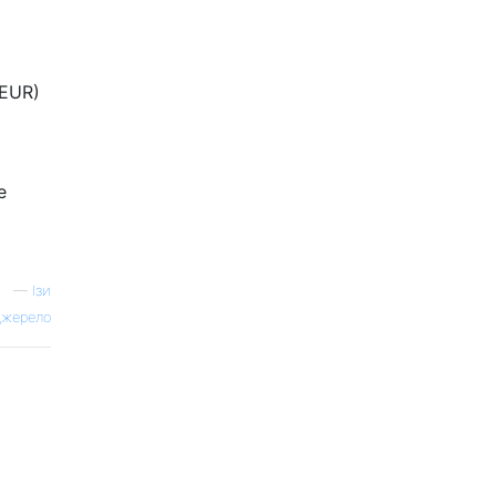
 EUR)
е
—
Ізи
жерело