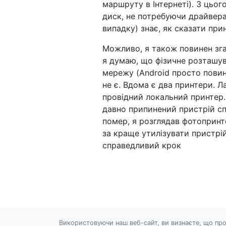
маршруту в Інтернеті). З цьог
диск, не потребуючи драйвера
випадку) знає, як сказати прин
Можливо, я також повинен зга
я думаю, що фізичне розташув
мережу (Android просто повин
не є. Вдома є два принтери. Л
провідний локальний принтер.
давно припинений пристрій сп
помер, я розглядав фотопринте
за краще утилізувати пристрій
справедливий крок
Використовуючи наш веб-сайт, ви визнаєте, що про