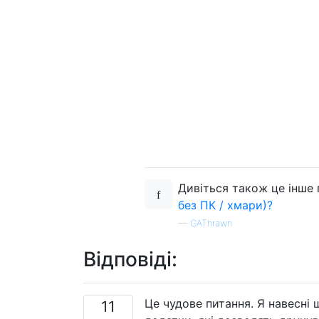
Дивіться також це інше
без ПК / хмари)?
—
GAThrawn
Відповіді:
Це чудове питання. Я навесні 
11