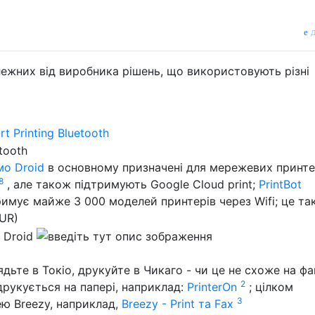
д
лежних від виробника рішень, що використовують різні
t Printing Bluetooth
о Droid
в основному призначені для мережевих принте
8
, але також підтримують Google Cloud print;
PrintBot
имує майже 3 000 моделей принтерів через Wifi; це т
UR)
дьте в Токіо, друкуйте в Чикаго - чи це не схоже на фа
2
рукується на папері, наприклад:
PrinterOn
; цілком
3
ю Breezy, наприклад,
Breezy - Print та Fax