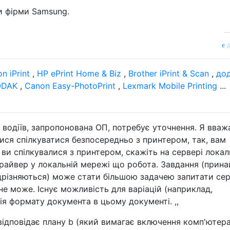
 фірми Samsung.
д
n iPrint
,
HP ePrint Home & Biz
,
Brother iPrint & Scan
,
до
ODAK
,
Canon Easy-PhotoPrint
,
Lexmark Mobile Printing
...
 водіїв, запропонована ОП, потребує уточнення. Я вваж
лися спілкуватися безпосередньо з принтером, так, вам
 ви спілкувалися з принтером, скажіть на сервері локал
райвер у локальній мережі що робота. Завдання (прина
ідрізняються) може стати більшою задачею запитати сер
е може. Існує можливість для варіацій (наприклад,
ія формату документа в цьому документі. ,,
ідповідає плану b (який вимагає включення комп'ютера