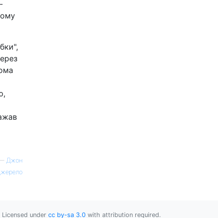
-
ному
бки",
через
дома
ю,
важав
—
Джон
жерело
Licensed under
cc by-sa 3.0
with attribution required.