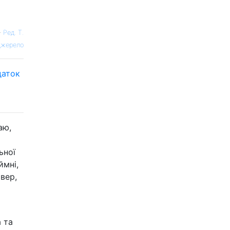
—
Ред. Т.
жерело
даток
аю,
ьної
ймні,
вер,
 та