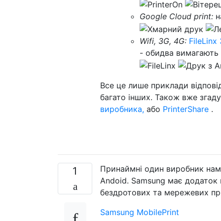
Google Cloud print:
н
Wifi, 3G, 4G:
FileLin
- обидва вимагають
Все це лише приклади відповід
багато інших. Також вже згаду
виробника,
або
PrinterShare
.
Принаймні один виробник нам
1
Andoid. Samsung має додаток 
бездротових та мережевих пр
Samsung MobilePrint