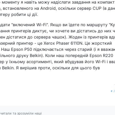
о моменту я навіть можу надіслати завдання на компакт
, встановленого на Android, оскільки сервер CUP (в да
теру робити ці дії.
дати "включений Wi-Fi". Якщо ви їдете по маршруту "Ку
ання принтерів диктує, чи хочете ви дістатись до них 
ен дістатися до сервера чашок). Жоден із принтерів в
азерний принтер - це Xerox Phaser 6110N. Це жорсткий
 Наш Epson P50 підключається через старий (і я вважа
ільного друку Belkin). Коли наш попередній Epson R220
р у їхньому асортименті, який вбудував його Wi-Fi і в
 Belkin. Я вирішив проти, оскільки для цього був
д
читали та зрозуміли наші