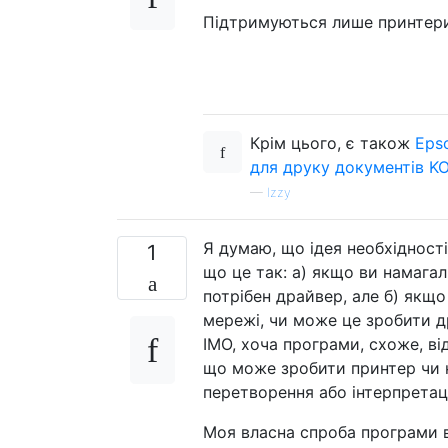
Підтримуються лише принтери
Крім цього, є також
Epso
для друку документів K
—
Izzy
Я думаю, що ідея необхідності
1
що це так: а) якщо ви намага
потрібен драйвер, але б) якщо
мережі, чи може це зробити д
IMO, хоча програми, схоже, в
що може зробити принтер чи н
перетворення або інтерпретац
Моя власна спроба програми в