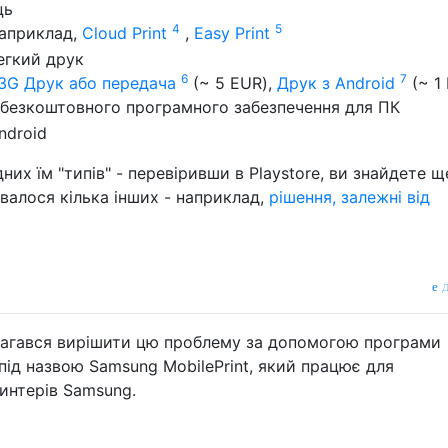
4
5
априклад,
Cloud Print
,
Easy Print
6
7
x 3G Друк або передача
(~ 5 EUR),
Друк з Android
(~ 1
 безкоштовного програмного забезпечення для ПК
них їм "типів" - перевіривши в Playstore, ви знайдете щ
валося кілька інших - наприклад,
рішення, залежні від
д
агався вирішити цю проблему за допомогою програми
під назвою Samsung MobilePrint, який працює для
интерів Samsung.