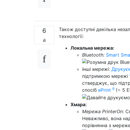
Також доступні декілька неза
6
технології:
Локальна мережа:
Bluetooth:
Smart Smar
Інші мережі:
Друкуєм
підтримкою мережі
стверджує, що підтр
9
спосіб
ePrint
(~ 5 E
Хмара:
Мережа PrinterOn:
Ся
Неважливо, вона над
порівнянна з мереже