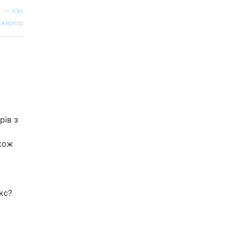
—
Юрі
жерело
рів з
акож
кс?