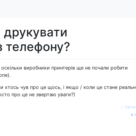
ь друкувати
з телефону?
", оскільки виробники принтерів ще не почали робити
one).
чи хтось чув про це щось, і якщо / коли це стане реальн
росто про це не звертаю уваги?)
—
Євген
д