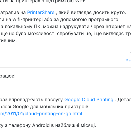
ати на принтерах з підтримкою Wi-Fi.
натрапив на
PrinterShare
, який виглядає досить круто.
и на wifi-принтері або за допомогою програмного
на локальному ПК, можна надрукувати через Інтернет н
 ще не було можливості спробувати це, і це виглядає т
тивним.
д
працює!
зараз впроваджують послугу
Google Cloud Printing
. Дета
блозі Google для мобільних пристроїв:
om/2011/01/cloud-printing-on-go.html
 з телефону Android в найближчі місяці.