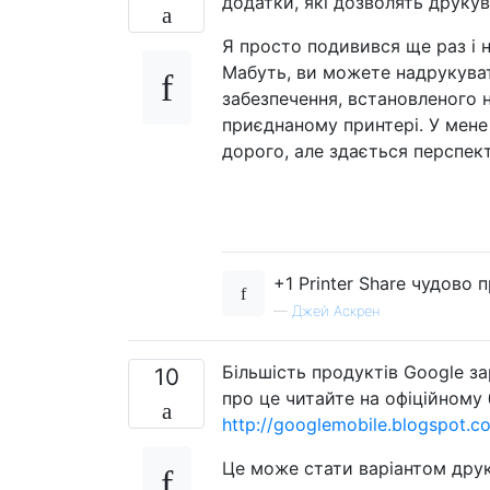
додатки, які дозволять друкув
Я просто подивився ще раз і 
Мабуть, ви можете надрукуват
забезпечення, встановленого 
приєднаному принтері. У мене
дорого, але здається перспек
+1 Printer Share чудово 
—
Джей Аскрен
Більшість продуктів Google 
10
про це читайте на офіційному 
http://googlemobile.blogspot.c
Це може стати варіантом друку