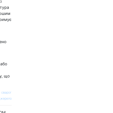
і
атура
рошим
тримує
дено
 або
у, що
—
сварог
жерело
ROM,