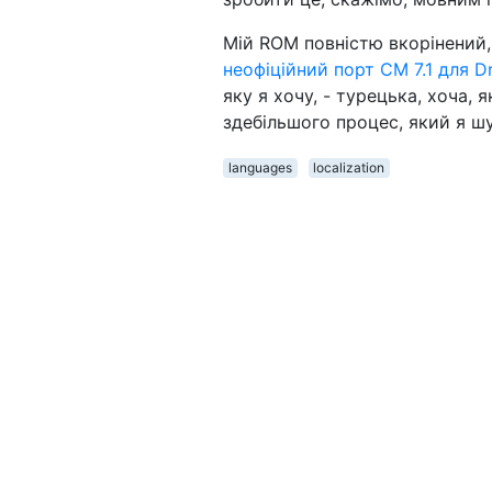
Мій ROM повністю вкорінений,
неофіційний порт CM 7.1 для D
яку я хочу, - турецька, хоча,
здебільшого процес, який я ш
languages
localization