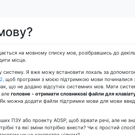
мову?
ається на мовному списку мов, розібравшись до декіл
дити місце.
 у систему. Я вже можу встановити локаль за допомог
2,
щоб програми з моєю підтримкою мови починалися 
нак, що не додано відсутніх системних мов. Мати систе
, але
головне - отримати словникові файли для клавіат
 Як можна додати файли підтримки мови для мови вве
их ПЗУ або проекту AOSP, щоб зірвати речі, але не зна
трібні та які зміни потрібно внести? Чи є простий спосі
пакетом чи це хакерство цілком?