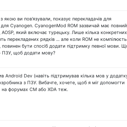
 з якою ви пов’язували, показує перекладачів для
в для Cyanogen. CyanogenMod ROM зазвичай має повний
д AOSP, який включає турецьку. Лише кілька конкретних
ь перекладених рядків ... але коли ROM не компілюєть
 повинен бути спосіб додати підтримку певної мови. Щ
о ПЗУ, щоб додати мову?
ив Android Dev (навіть підтримував кілька мов у додатку
зробника з ПЗУ. Вибачте, хочете, щоб я міг допомогти
я на форумах CM або XDA теж.