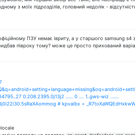
дному з моїх підрозділів, головний недолік - відсутніст
 офіційному ПЗУ немає івриту, а у старшого samsung s4 
придбав півроку тому? може це просто прихований варі
?
=android+setting+language+missing&oq=android+setti
5..27 0.208.2395.0j13j2 ...... 0 .... 1..gws-wiz .......
i203j0i22i30.5sRaXAommog # kpvalbx = _R7toXaWQEdHxk
locale
 зміни дозволу на додаток