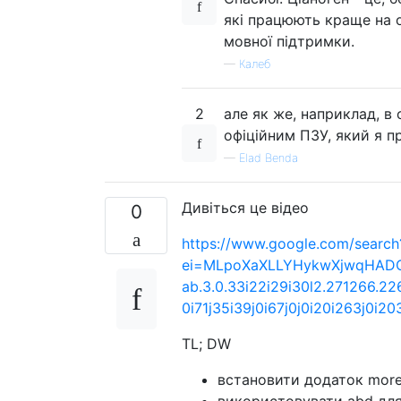
які працюють краще на о
мовної підтримки.
—
Калеб
2
але як же, наприклад, в
офіційним ПЗУ, який я 
—
Elad Benda
Дивіться це відео
0
https://www.google.com/search
ei=MLpoXaXLLYHykwXjwqHADQ&q
ab.3.0.33i22i29i30l2.271266.226479
0i71j35i39j0i67j0j0i20i263j0
TL; DW
встановити додаток more
використовувати abd для