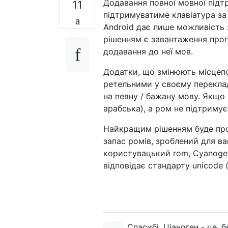
Додавання повної мовної підтр
11
підтримуватиме клавіатура за
Android дає лише можливість 
рішенням є завантаження прог
додавання до неї мов.
Додатки, що змінюють місцепо
ретельними у своєму переклад
на певну / бажану мову. Якщо 
арабська), а ром не підтримує
Найкращим рішенням буде про
запас ромів, зроблений для в
користувацький rom, Cyanogen
відповідає стандарту unicode (
Спасибі. Ціаноген - це, 