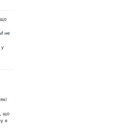
кщо
M не
 у
які
, що
у я