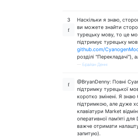
3
Наскільки я знаю, сторо
ви можете знайти сторон
турецьку мову, то це м
підтримує турецьку мов
github.com/CyanogenMod
розділі "Перекладачі"),
—
Брайан Денні
@BryanDenny: Повні Cyan
підтримку турецької мов
коротко змінені. Я знаю
підтримкою, але дуже хо
клавіатури Market відм
оперативної пам’яті для
важче отримати налаштув
запитую).