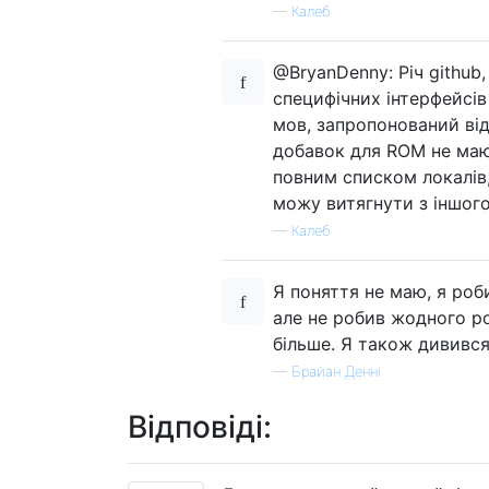
—
Калеб
@BryanDenny: Річ github,
специфічних інтерфейсі
мов, запропонований ві
добавок для ROM не мают
повним списком локалів,
можу витягнути з іншог
—
Калеб
Я поняття не маю, я роб
але не робив жодного ро
більше. Я також дививс
—
Брайан Денні
Відповіді: