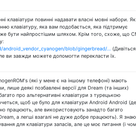
нні клавіатури повинні надавати власні мовні набори. Я
ню клавіатуру, яка вам подобається, яка підтримує
оже бути найпростішим шляхом. Крім того, схоже, що C
у:
/android_vendor_cyanogen/blob/gingerbread/…
(Дивіться
 але ви завжди можете допомогти перекласти їх.
ogenROM's (які у мене є на іншому телефоні) мають
и, лише деякі позбавлені версії для Dream (та інших)
 багато про альтернативні клавіатури з турецькою
четься, щоб це було для клавіатури Android Android (де
інно працюють, але використовують занадто багато
 Dream, а легші взагалі не дуже добре працюють). Я знаю
ання для клавіатури запасів, але це моє питання (і чом