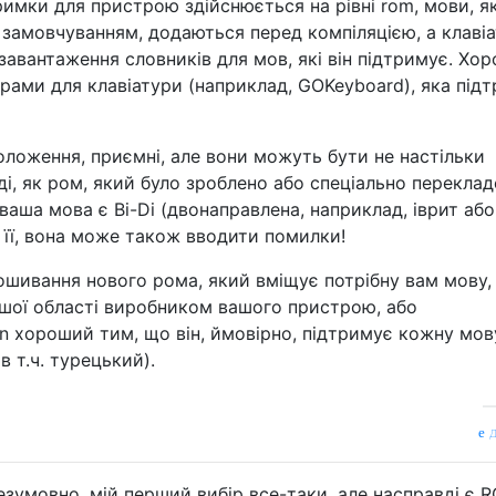
имки для пристрою здійснюється на рівні rom, мови, як
 замовчуванням, додаються перед компіляцією, а клаві
завантаження словників для мов, які він підтримує. Хо
рами для клавіатури (наприклад, GOKeyboard), яка під
ложення, приємні, але вони можуть бути не настільки
і, як ром, який було зроблено або спеціально перекла
ваша мова є Bi-Di (двонаправлена, наприклад, іврит або
 її, вона може також вводити помилки!
шивання нового рома, який вміщує потрібну вам мову,
ашої області виробником вашого пристрою, або
 хороший тим, що він, ймовірно, підтримує кожну мов
в т.ч. турецький).
д
безумовно, мій перший вибір все-таки, але насправді є 