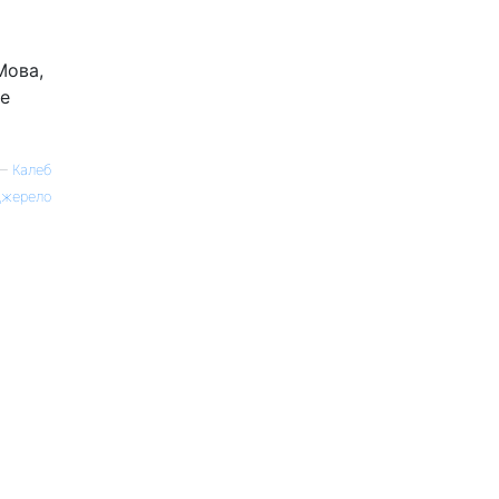
Мова,
це
—
Калеб
жерело