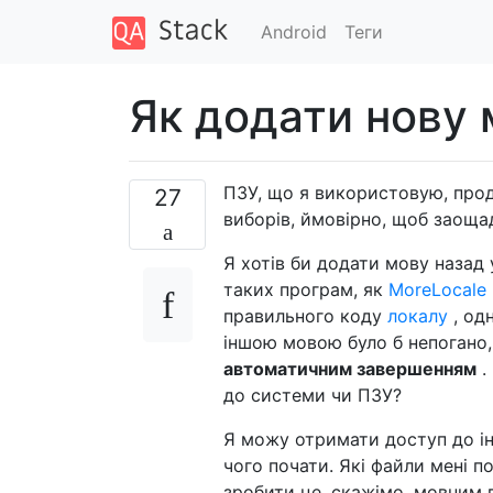
Android
Теги
Як додати нову 
ПЗУ, що я використовую, прод
27
виборів, ймовірно, щоб заоща
Я хотів би додати мову назад
таких програм, як
MoreLocale 
правильного коду
локалу
, од
іншою мовою було б непогано
автоматичним завершенням
.
до системи чи ПЗУ?
Я можу отримати доступ до інш
чого почати. Які файли мені по
зробити це, скажімо, мовним 