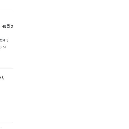
 набір
ся з
о я
),