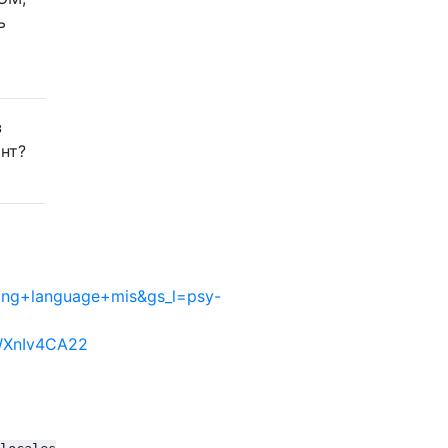
ь
з
ант?
ng+language+mis&gs_l=psy-
wWXnIv4CA22