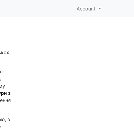
Account
ькох
ою
з
му
ури з
дення
ю, з
б