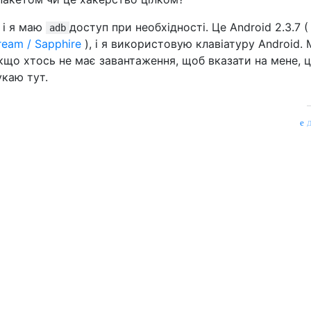
 і я маю
доступ при необхідності. Це Android 2.3.7 (
adb
ream / Sapphire
), і я використовую клавіатуру Android. 
 якщо хтось не має завантаження, щоб вказати на мене, 
укаю тут.
д