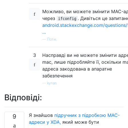
Можливо, ви можете змінити MAC-а
через
. Дивіться це запитан
ifconfig
android.stackexchange.com/questions
…
—
Потік
3
Насправді ви не можете змінити адр
mac, лише підробляйте її, оскільки m
адреса закодована в апаратне
забезпечення
—
kyrias
Відповіді:
Я знайшов
підручник з підробкою MAC-
9
адреси у XDA,
який може бути