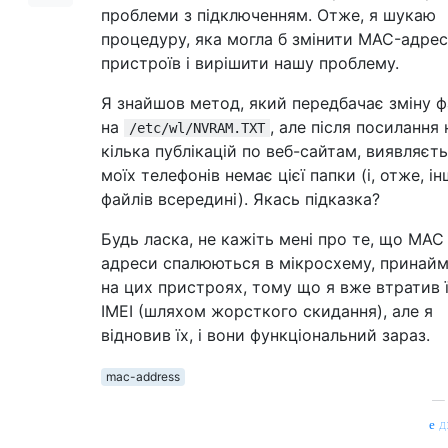
проблеми з підключенням. Отже, я шукаю
процедуру, яка могла б змінити MAC-адре
пристроїв і вирішити нашу проблему.
Я знайшов метод, який передбачає зміну 
на
, але після посилання 
/etc/wl/NVRAM.TXT
кілька публікацій по веб-сайтам, виявляєть
моїх телефонів немає цієї папки (і, отже, і
файлів всередині). Якась підказка?
Будь ласка, не кажіть мені про те, що MAC
адреси спалюються в мікросхему, принаймн
на цих пристроях, тому що я вже втратив ї
IMEI (шляхом жорсткого скидання), але я
відновив їх, і вони функціональний зараз.
mac-address
д