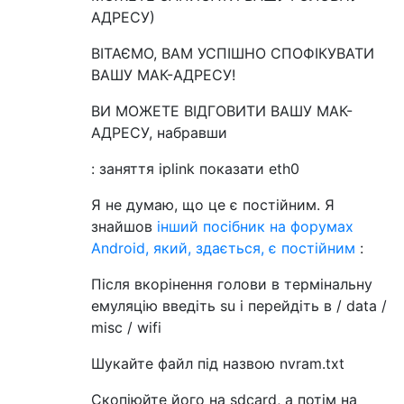
АДРЕСУ)
ВІТАЄМО, ВАМ УСПІШНО СПОФІКУВАТИ
ВАШУ МАК-АДРЕСУ!
ВИ МОЖЕТЕ ВІДГОВИТИ ВАШУ МАК-
АДРЕСУ, набравши
: заняття iplink показати eth0
Я не думаю, що це є постійним. Я
знайшов
інший посібник на форумах
Android, який, здається, є постійним
:
Після вкорінення голови в термінальну
емуляцію введіть su і перейдіть в / data /
misc / wifi
Шукайте файл під назвою nvram.txt
Скопіюйте його на sdcard, а потім на