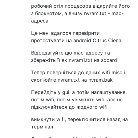
робочий стіл процесора відкрийте його
з блокнотом, а внизу nvram.txt - mac-
адреса
Це мені вдалося перевірити і
протестувати на android Citrus Ciena
Відредагуйте цю mac-адресу та
збережіть її як nvram1.txt на sdcard
Тепер поверніться до даних wifi misc і
скопіюйте nvram.txt на nvram.bak
Перейдіть у gui, а потім налаштування,
потім wifi, потім увімкніть wifi, але не
підключайтеся до жодного wifi
вимкнути wifi, переключитися назад на
термінал