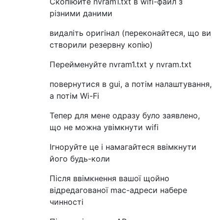
Скопіюйте nvram1.txt в wifi-файл з
різними даними
видаліть оригінал (переконайтеся, що ви
створили резервну копію)
Перейменуйте nvram1.txt у nvram.txt
повернутися в gui, а потім налаштування,
а потім Wi-Fi
Тепер для мене одразу було заявлено,
що не можна увімкнути wifi
Ігноруйте це і намагайтеся ввімкнути
його будь-коли
Після ввімкнення вашої щойно
відредагованої mac-адреси набере
чинності