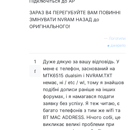
Підключіться до AP
ЗАРАЗ B4 ПЕРЕГУБУЙТЕ ВАМ ПОВИННІ
ЗМІНУВАТИ NVRAM НАЗАД до
ОРИГІНАЛЬНОГО!
—
Логотипи
джерело
1
Дуже дякую за вашу відповідь. У
мене є телефон, заснований на
MTK6515 dualsim і NVRAM.TXT
немає, ні / etc / wl, тому я знайшов
подібні дописи раніше на інших
форумах, і я намагався подати
заявку без успіху. Я теж читаю, є
багато телефонів з тим же wifi та
BT MAC ADDRESS. Нічого собі, це
викликає великі проблеми при