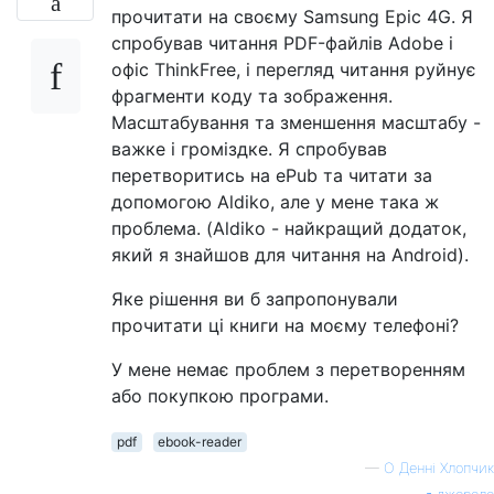
прочитати на своєму Samsung Epic 4G. Я
спробував читання PDF-файлів Adobe і
офіс ThinkFree, і перегляд читання руйнує
фрагменти коду та зображення.
Масштабування та зменшення масштабу -
важке і громіздке. Я спробував
перетворитись на ePub та читати за
допомогою Aldiko, але у мене така ж
проблема. (Aldiko - найкращий додаток,
який я знайшов для читання на Android).
Яке рішення ви б запропонували
прочитати ці книги на моєму телефоні?
У мене немає проблем з перетворенням
або покупкою програми.
pdf
ebook-reader
—
О Денні Хлопчик