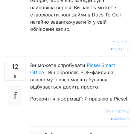
Google, щоб у вас завжди була
найновіша версія. Ви навіть можете
створювати нові файли в Docs To Go і
негайно завантажувати їх у свій
обліковий запис.
—
Спаркс
джерело
Ви можете спробувати
Picsel Smart
12
Office
. Він обробляє PDF-файли на
власному рівні, і масштабування
відбувається досить просто.
Розкриття інформації: Я працюю в Picsel.
—
Грем Борланд
джерело