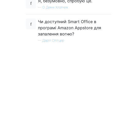
Я, безумовно, спробую це.
—
О Денні Хлопчик
Чи доступний Smart Office в
програмі Amazon Appstore для
запалення вогню?
—
Даріл Спітцер