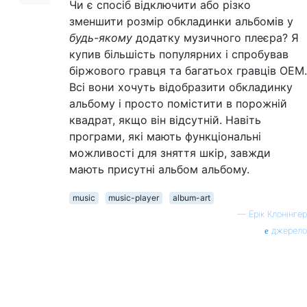
Чи є спосіб відключити або різко
зменшити розмір обкладинки альбомів у
будь-якому
додатку музичного плеєра? Я
купив більшість популярних і спробував
біржового гравця та багатьох гравців OEM.
Всі вони хочуть відобразити обкладинку
альбому і просто помістити в порожній
квадрат, якщо він відсутній. Навіть
програми, які мають функціональні
можливості для зняття шкір, завжди
мають присутні альбом альбому.
music
music-player
album-art
—
Ерік Клонінгер
джерело