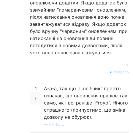
оновлюючи додатки. Якщо додаток було
звичайним "помаранчевим" оновленням,
після натискання оновлення воно почне
завантажуватися відразу. Якщо додаток
було вручну "червоним" оновленням, при
натисканні на оновлення ви повинні
погодитися з новими дозволами, після
чого воно почне завантажуватися.
—
гарі
джерело
1
А-а-а, так що "Посібник" просто
означає, що оновлення працює так
само, як і всі раніше "Froyo". Нічого
страшного (припустимо, що зміна
дозволу не обурює).
—
GAThrawn