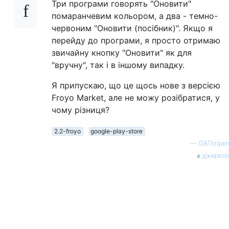
Три програми говорять "Оновити"
помаранчевим кольором, а два - темно-
червоним "Оновити (посібник)". Якщо я
перейду до програми, я просто отримаю
звичайну кнопку "Оновити" як для
"вручну", так і в іншому випадку.
Я припускаю, що це щось нове з версією
Froyo Market, але не можу розібратися, у
чому різниця?
2.2-froyo
google-play-store
—
GAThrawn
джерело