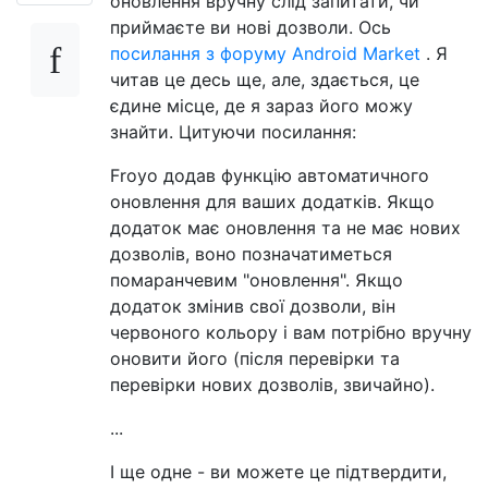
оновлення вручну слід запитати, чи
приймаєте ви нові дозволи. Ось
посилання з форуму Android Market
. Я
читав це десь ще, але, здається, це
єдине місце, де я зараз його можу
знайти. Цитуючи посилання:
Froyo додав функцію автоматичного
оновлення для ваших додатків. Якщо
додаток має оновлення та не має нових
дозволів, воно позначатиметься
помаранчевим "оновлення". Якщо
додаток змінив свої дозволи, він
червоного кольору і вам потрібно вручну
оновити його (після перевірки та
перевірки нових дозволів, звичайно).
...
І ще одне - ви можете це підтвердити,