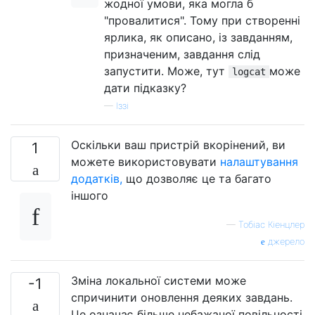
жодної умови, яка могла б
"провалитися". Тому при створенні
ярлика, як описано, із завданням,
призначеним, завдання слід
запустити. Може, тут
може
logcat
дати підказку?
—
Іззі
Оскільки ваш пристрій вкорінений, ви
1
можете використовувати
налаштування
додатків,
що дозволяє це та багато
іншого
—
Тобіас Кіенцлер
джерело
Зміна локальної системи може
-1
спричинити оновлення деяких завдань.
Це означає більше небажаної повільності