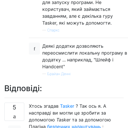
для запуску програми. Не
користувач, який займається
завданням, але є декілька гуру
Tasker, які можуть допомогти.
—
Спаркс
Деякі додатки дозволяють
переосмислити локальну програму в
додатку ... наприклад, "Шлейф і
Handcent"
—
Брайан Денні
Відповіді:
Хтось згадав
Tasker
? Так ось я. А
5
насправді ви могли це зробити за
допомогою
Tasker
та за допомогою
Плагіна
безпечних налаштувань
: