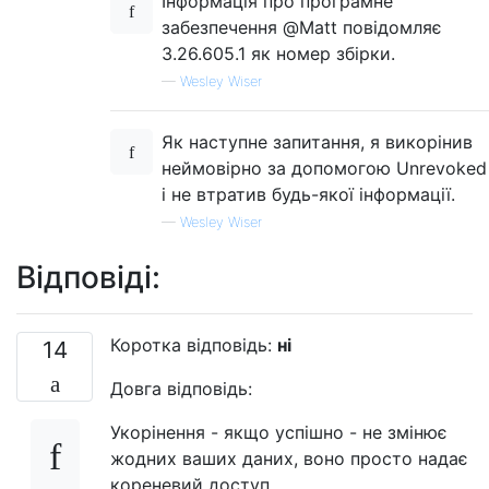
Інформація про програмне
забезпечення @Matt повідомляє
3.26.605.1 як номер збірки.
—
Wesley Wiser
Як наступне запитання, я викорінив
неймовірно за допомогою Unrevoked
і не втратив будь-якої інформації.
—
Wesley Wiser
Відповіді:
Коротка відповідь:
ні
14
Довга відповідь:
Укорінення - якщо успішно - не змінює
жодних ваших даних, воно просто надає
кореневий доступ.