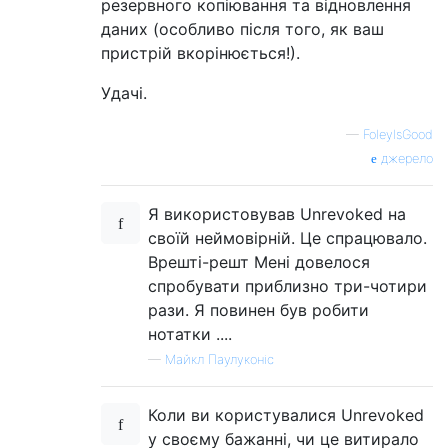
резервного копіювання та відновлення
даних (особливо після того, як ваш
пристрій вкорінюється!).
Удачі.
—
FoleyIsGood
джерело
Я використовував Unrevoked на
своїй неймовірній. Це спрацювало.
Врешті-решт Мені довелося
спробувати приблизно три-чотири
рази. Я повинен був робити
нотатки ....
—
Майкл Паулуконіс
Коли ви користувалися Unrevoked
у своєму бажанні, чи це витирало