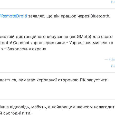
д
PRemoteDroid
заявляє, що він працює через Bluetooth.
истрій дистанційного керування (як GMote) для свого
etooth! Основні характеристики: - Управління мишею та
ів - Захоплення екрану
—
Fol
д
идається, вимагає керованої стороною ПК запустити
я інша відповідь, мабуть, є найкращим шансом налагоди
й сьогодні піти.