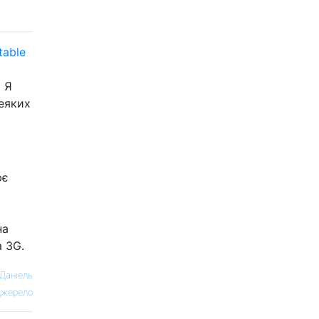
table
. Я
еяких
ює
на
а 3G.
Даніель
жерело