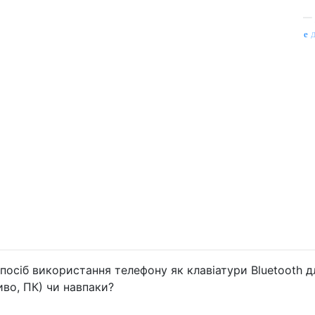
—
д
посіб використання телефону як клавіатури Bluetooth д
во, ПК) чи навпаки?