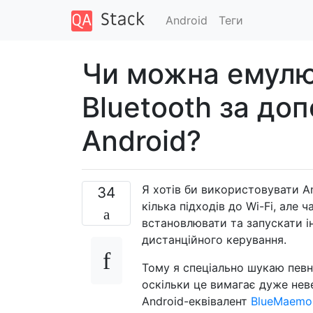
Android
Теги
Чи можна емулю
Bluetooth за до
Android?
Я хотів би використовувати A
34
кілька підходів до Wi-Fi, але 
встановлювати та запускати і
дистанційного керування.
Тому я спеціально шукаю певн
оскільки це вимагає дуже нев
Android-еквівалент
BlueMaemo