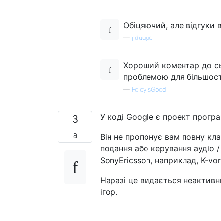
Обіцяючий, але відгуки 
—
jldugger
Хороший коментар до сь
проблемою для більшості,
—
FoleyIsGood
У коді Google є проект прогр
3
Він не пропонує вам повну кла
подання або керування аудіо /
SonyEricsson, наприклад, K-vor
Наразі це видається неактивни
ігор.