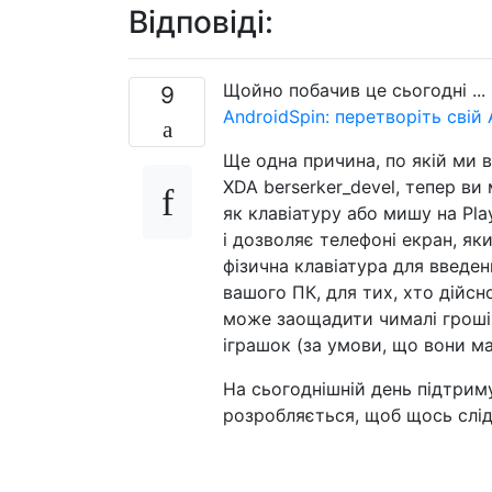
Відповіді:
Щойно побачив це сьогодні ...
9
AndroidSpin: перетворіть свій 
Ще одна причина, по якій ми в
XDA berserker_devel, тепер в
як клавіатуру або мишу на Pla
і дозволяє телефоні екран, як
фізична клавіатура для введе
вашого ПК, для тих, хто дійсн
може заощадити чималі гроші
іграшок (за умови, що вони ма
На сьогоднішній день підтриму
розробляється, щоб щось слід