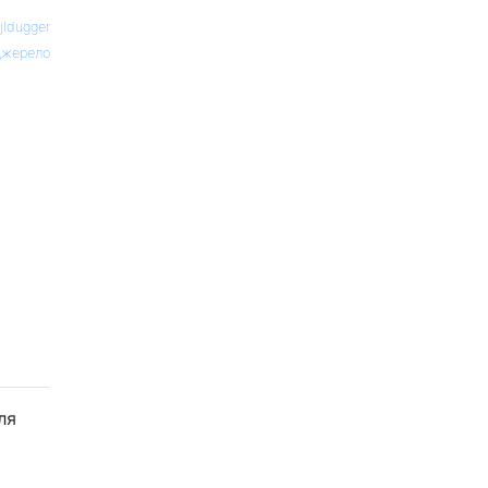
jldugger
жерело
ля