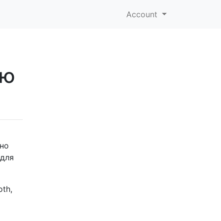
Account
ою
чно
 для
th,