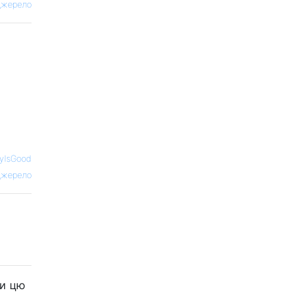
жерело
eyIsGood
жерело
ти цю