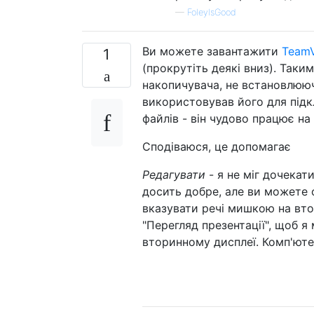
—
FoleyIsGood
Ви можете завантажити
TeamV
1
(прокрутіть деякі вниз). Таки
накопичувача, не встановлююч
використовував його для під
файлів - він чудово працює на
Сподіваюся, це допомагає
Редагувати
- я не міг дочекат
досить добре, але ви можете
вказувати речі мишкою на вто
"Перегляд презентації", щоб я 
вторинному дисплеї. Комп'ютер