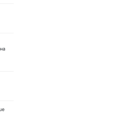
 на
ше