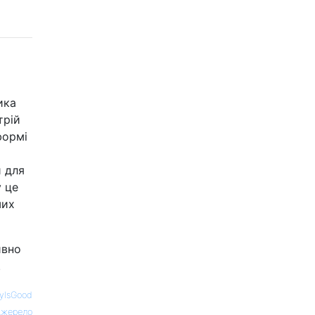
ика
трій
формі
й для
у це
ших
ивно
.
eyIsGood
жерело