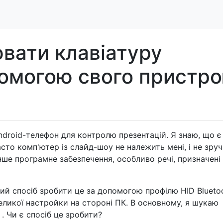
вати клавіатуру
помогою свого пристр
ndroid-телефон для контролю презентацій. Я знаю, що є
часто комп'ютер із слайд-шоу не належить мені, і не зру
нше програмне забезпечення, особливо речі, призначені
ий спосіб зробити це за допомогою профілю HID Bluetoo
еликої настройки на стороні ПК. В основному, я шукаю
. Чи є спосіб це зробити?