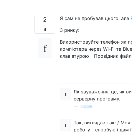
Я сам не пробував цього, але
2
З ринку:
Використовуйте телефон як пр
комп’ютера через Wi-Fi та Blu
клавіатурою - Провідник файл
Як зауваження, це, як в
серверну програму.
—
jldugger
Так, виглядає так: / Мо
роботу - спробую і дам ї