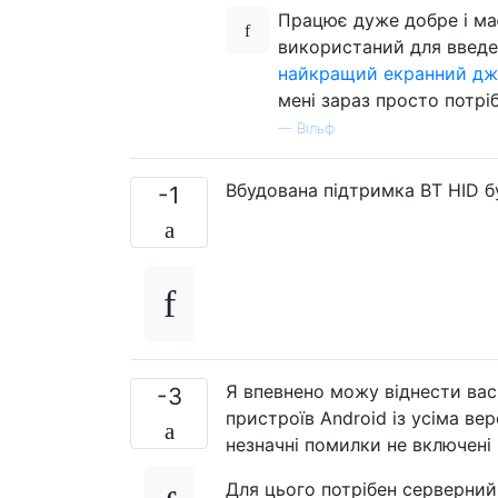
Працює дуже добре і має
використаний для введе
найкращий екранний дж
мені зараз просто потріб
—
Вільф
Вбудована підтримка BT HID 
-1
Я впевнено можу віднести вас
-3
пристроїв Android із усіма вер
незначні помилки не включені .
Для цього потрібен серверний