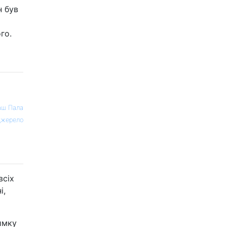
н був
го.
аш Пала
жерело
всіх
і,
имку