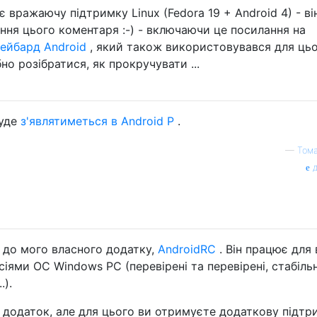
 вражаючу підтримку Linux (Fedora 19 + Android 4) - ві
ння цього коментаря :-) - включаючи це посилання на
ейбард Android
, який також використовувався для цьо
но розібратися, як прокручувати ...
буде
з'являтиметься в Android P
.
—
Том
д
 до мого власного додатку,
AndroidRC
. Він працює для 
сіями ОС Windows PC (перевірені та перевірені, стабільн
.).
 додаток, але для цього ви отримуєте додаткову підтр