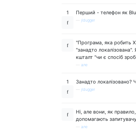
1
Перший - телефон як Blu
—
jldugger
"Програма, яка робить X"
"занадто локалізована"
кшталт "чи є спосіб зроб
—
але
1
Занадто локалізовано? Ч
—
jldugger
Ні, але вони, як правил
допомагають запитувачу.
—
але