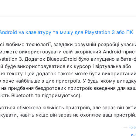
Android на клавіатуру та мишу для Playstation 3 або ПК
сі любимо технології, завдяки розумній розробці учасн
и можете використовувати свій вкорінений Android-прис
ystation 3. Додаток BlueputDroid було випущено в бета-
ий буде використовуватися як курсор і віртуальна або
ння тексту. Цей додаток також може бути використани
о хоче найбільше з цих пристроїв. У будь-якому випадк
 на придбання бездротових пристроїв введення для ва
ють Bluetooth та підтримуються).
ється обмежена кількість пристроїв, але зараз він акт
кувати, навіть якщо він зараз не охоплює ваш пристрій
—
Fol
д