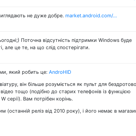
виглядають не дуже добре.
market.android.com/…
огодні;) Поточна відсутність підтримки Windows буде
 але це те, на що слід спостерігати.
ами, який робить це:
AndroHID
віатуру, він більше розуміється як пульт для бездротов
 відео тощо (подібно до старих телефонів із функцією
 W серії). Вам потрібен корінь.
м (останній реліз від 2010 року), і його немає в магази