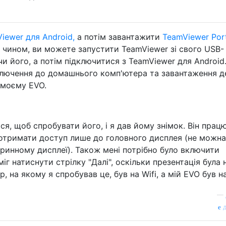
iewer для Android,
а потім завантажити
TeamViewer Por
м чином, ви можете запустити TeamViewer зі свого USB-
и його, а потім підключитися з TeamViewer для Android
ключення до домашнього комп'ютера та завантаження д
 моєму EVO.
ися, щоб спробувати його, і я дав йому знімок. Він прац
 отримати доступ лише до головного дисплея (не можна
ринному дисплеї). Також мені потрібно було включити
міг натиснути стрілку "Далі", оскільки презентація була 
, на якому я спробував це, був на Wifi, а мій EVO був н
—
д