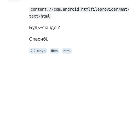
content://com.android.htmlfileprovider/mnt
text/html
Будь-які ідеї?
Спасибі.
2.2-froyo
files
html