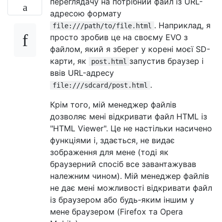
переглядачу на потрібний файл із URL-
адресою формату
. Наприклад, я
file:///path/to/file.html
просто зробив це на своєму EVO з
файлом, який я зберег у корені моєї SD-
карти, як
запустив браузер і
post.html
ввів URL-адресу
.
file:///sdcard/post.html
Крім того, мій менеджер файлів
дозволяє мені відкривати файл HTML із
"HTML Viewer". Це не настільки насичено
функціями і, здається, не видає
зображення для мене (тоді як
браузерний спосіб все завантажував
належним чином). Мій менеджер файлів
не дає мені можливості відкривати файл
із браузером або будь-яким іншим у
мене браузером (Firefox та Opera