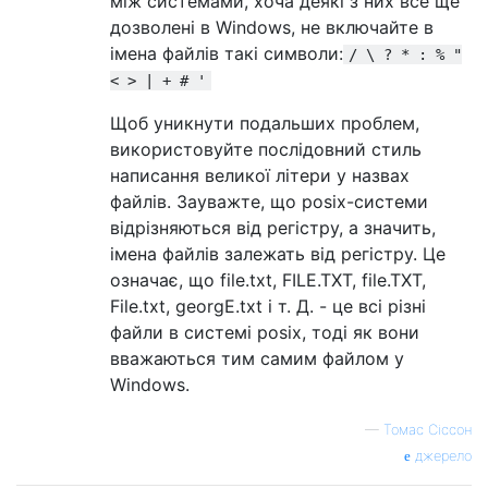
між системами, хоча деякі з них все ще
дозволені в Windows, не включайте в
імена файлів такі символи:
/ \ ? * : % "
< > | + # '
Щоб уникнути подальших проблем,
використовуйте послідовний стиль
написання великої літери у назвах
файлів. Зауважте, що posix-системи
відрізняються від регістру, а значить,
імена файлів залежать від регістру. Це
означає, що file.txt, FILE.TXT, file.TXT,
File.txt, georgE.txt і т. Д. - це всі різні
файли в системі posix, тоді як вони
вважаються тим самим файлом у
Windows.
—
Томас Сіссон
джерело