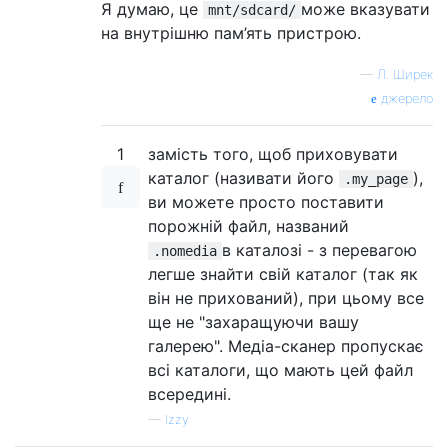
Я думаю, це
може вказувати
mnt/sdcard/
на внутрішню пам’ять пристрою.
—
Л. Ширек
джерело
1
замість того, щоб приховувати
каталог (називати його
),
.my_page
ви можете просто поставити
порожній файл, названий
в каталозі - з перевагою
.nomedia
легше знайти свій каталог (так як
він не прихований), при цьому все
ще не "захаращуючи вашу
галерею". Медіа-сканер пропускає
всі каталоги, що мають цей файл
всередині.
—
Izzy