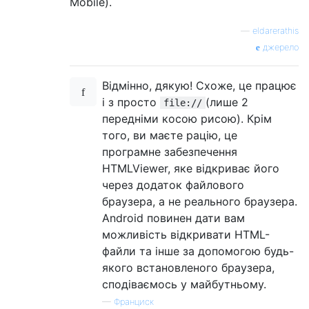
Mobile).
—
eldarerathis
джерело
Відмінно, дякую! Схоже, це працює
і з просто
(лише 2
file://
передніми косою рисою). Крім
того, ви маєте рацію, це
програмне забезпечення
HTMLViewer, яке відкриває його
через додаток файлового
браузера, а не реального браузера.
Android повинен дати вам
можливість відкривати HTML-
файли та інше за допомогою будь-
якого встановленого браузера,
сподіваємось у майбутньому.
—
Франциск