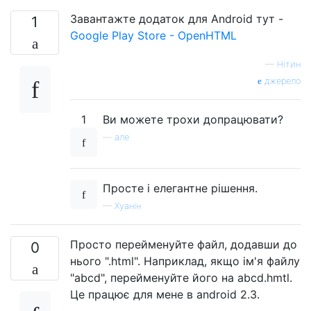
Завантажте додаток для Android тут -
1
Google Play Store - OpenHTML
—
Нітин
джерело
1
Ви можете трохи допрацювати?
—
але
Просте і елегантне рішення.
—
Хуанін
Просто перейменуйте файл, додавши до
0
нього ".html". Наприклад, якщо ім'я файлу
"abcd", перейменуйте його на abcd.hmtl.
Це працює для мене в android 2.3.