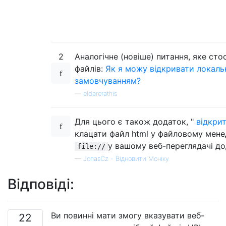
2
Аналогічне (новіше) питання, яке сто
файлів:
Як я можу відкривати локальн
замовчуванням?
—
eldarerathis
Для цього є також додаток, "
відкрит
клацати файл html у файловому менед
у вашому веб-переглядачі до
file://
—
JonasCz - Відновити Моніку
Відповіді:
Ви повинні мати змогу вказувати веб-
22