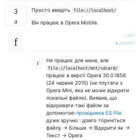
Просто введіть
3
file://localhost/
Він працює в Opera Mobile.
—
габіт
джерело
Не працює для мене, але
file://localhost/mnt/sdcard/
працює в версії Opera 30.0.1856
(24 червня 2015) (не плутати з
Opera Mini, яка не може відкрити
локальні файли). Виявив, що
відкривати такі файли за
допомогою
провідника ES File
дуже зручно : довго торкніться
файлу -> Більше -> Відкрити як ->
Текст -> Opera