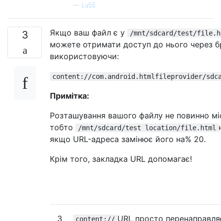
—
Lu55
Якщо ваш файл є у
3
/mnt/sdcard/test/file.h
можете отримати доступ до нього через б
використовуючи:
content://com.android.htmlfileprovider/sdc
Примітка:
Розташування вашого файлу не повинно міс
тобто
/mnt/sdcard/test location/file.html
якщо URL-адреса замінює його на% 20.
Крім того, закладка URL допомагає!
3
URL просто перенаправля
content://