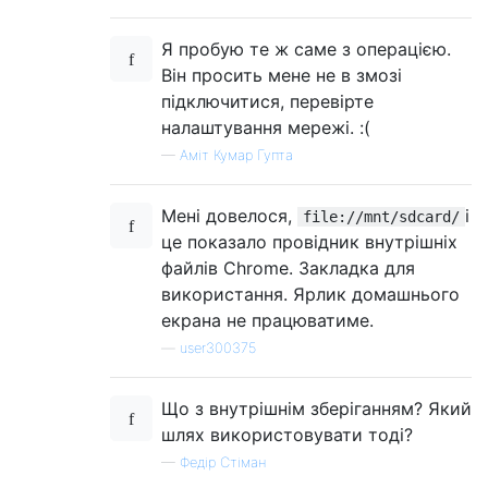
Я пробую те ж саме з операцією.
Він просить мене не в змозі
підключитися, перевірте
налаштування мережі. :(
—
Аміт Кумар Гупта
Мені довелося,
і
file://mnt/sdcard/
це показало провідник внутрішніх
файлів Chrome. Закладка для
використання. Ярлик домашнього
екрана не працюватиме.
—
user300375
Що з внутрішнім зберіганням? Який
шлях використовувати тоді?
—
Федір Стіман