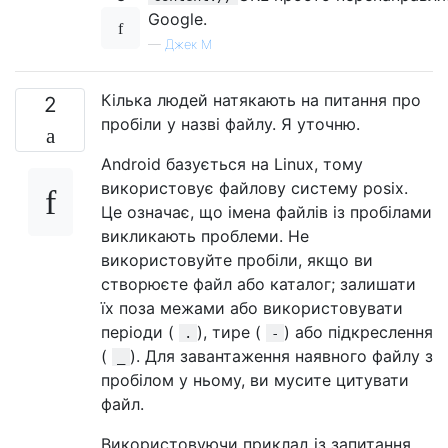
Google.
—
Джек М
Кілька людей натякають на питання про
2
пробіли у назві файлу. Я уточню.
Android базується на Linux, тому
використовує файлову систему posix.
Це означає, що імена файлів із пробілами
викликають проблеми. Не
використовуйте пробіли, якщо ви
створюєте файл або каталог; залишати
їх поза межами або використовувати
періоди (
), тире (
) або підкреслення
.
-
(
). Для завантаження наявного файлу з
_
пробілом у ньому, ви мусите цитувати
файл.
Використовуючи приклад із запитання,