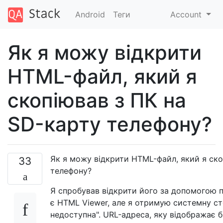
Android
Теги
Account
Як я можу відкрити
HTML-файл, який я
скопіював з ПК на
SD-карту телефону?
Як я можу відкрити HTML-файл, який я ско
33
телефону?
Я спробував відкрити його за допомогою 
є HTML Viewer, але я отримую системну ст
недоступна". URL-адреса, яку відображає б