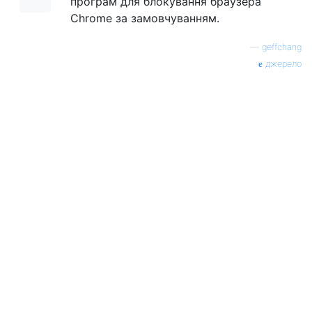
програм для блокування браузера
Chrome за замовчуванням.
—
geffchang
джерело