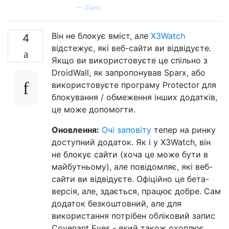
—
Шанс
Він не блокує вміст, але
X3Watch
4
відстежує, які веб-сайти ви відвідуєте.
Якщо ви використовуєте це спільно з
DroidWall, як запропонував Sparx, або
використовуєте програму Protector для
блокування / обмеження інших додатків,
це може допомогти.
Оновлення:
Очі заповіту
тепер на ринку
доступний додаток. Як і у X3Watch, він
не блокує сайти (хоча це може бути в
майбутньому), але повідомляє, які веб-
сайти ви відвідуєте. Офіційно це бета-
версія, але, здається, працює добре. Сам
додаток безкоштовний, але для
використання потрібен обліковий запис
Covenant Eyes - який також охоплює