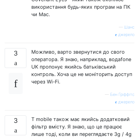
використання будь-яких програм на ПК
чи Mac.
—
Шанс
джерело
Можливо, варто звернутися до свого
3
оператора. Я знаю, наприклад, водаfone
UK пропонує якийсь батьківський
контроль. Хоча це не моніторить доступ
через Wi-Fi.
—
Бен Гріффітс
джерело
T mobile також має якийсь додатковий
3
фільтр вмісту. Я знаю, що це працює
лише тоді, коли ви переглядаєте 3g / 4g