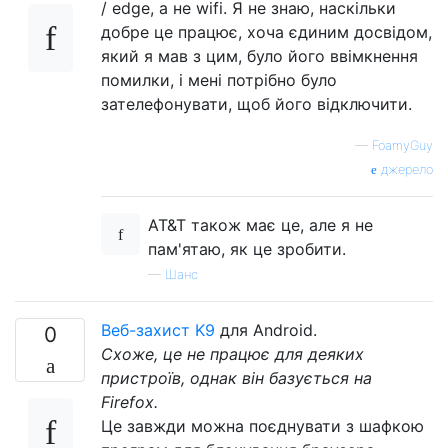
/ edge, а не wifi. Я не знаю, наскільки
добре це працює, хоча єдиним досвідом,
який я мав з цим, було його ввімкнення
помилки, і мені потрібно було
зателефонувати, щоб його відключити.
—
FoamyGuy
джерело
AT&T також має це, але я не
пам'ятаю, як це зробити.
—
Шанс
Веб-захист K9
для Android.
0
Схоже, це не працює для деяких
пристроїв, однак він базується на
Firefox.
Це завжди можна поєднувати з шафкою