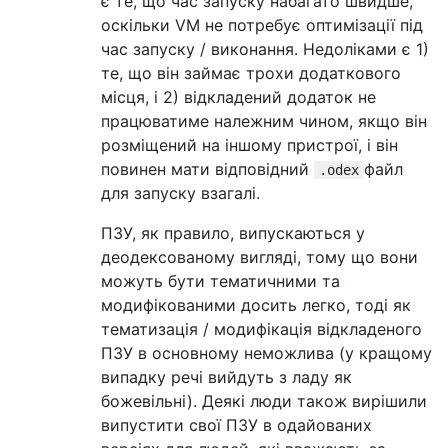
є те, що час запуску набагато швидше,
оскільки VM не потребує оптимізації під
час запуску / виконання. Недоліками є 1)
те, що він займає трохи додаткового
місця, і 2) відкладений додаток не
працюватиме належним чином, якщо він
розміщений на іншому пристрої, і він
повинен мати відповідний
файл
.odex
для запуску взагалі.
ПЗУ, як правило, випускаються у
деодексованому вигляді, тому що вони
можуть бути тематичними та
модифікованими досить легко, тоді як
тематизація / модифікація відкладеного
ПЗУ в основному неможлива (у кращому
випадку речі вийдуть з ладу як
божевільні). Деякі люди також вирішили
випустити свої ПЗУ в одайованих