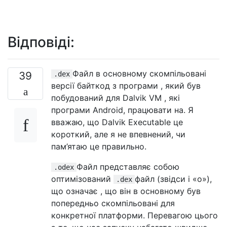
Відповіді:
Файл в основному скомпільовані
39
.dex
версії байткод з програми , який був
побудований для Dalvik VM , які
програми Android, працювати на. Я
вважаю, що Dalvik Executable це
короткий, але я не впевнений, чи
пам’ятаю це правильно.
Файл представляє собою
.odex
оптимізований
файл (звідси і «о»),
.dex
що означає , що він в основному був
попередньо скомпільовані для
конкретної платформи. Перевагою цього