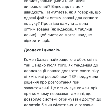
користувальницький ROM, який
виправлений? Відповідь на це -
швидкість. Пам'ятаєте, як я говорив, що
одаєні файли оптимізовані для легшого
пошуку? Простіше кажучи ... вона
оптимізована (як індексація таблиці
даних), щоб система могла швидше
відкрити .apk.
Деодекс і ципалігн
Кожен бажав найкращого з обох світів
так швидко після того, як тенденція до
деодексації почала досягати свого піку,
ці кмітливі розробники ПЗУ придумали
рішення про розгортання при
завантаженні. Це оптимізує кожен .apk
при кожному перезавантаженні, що
дозволяє системі отримувати доступ до
додатків більш ефективно, а головне,