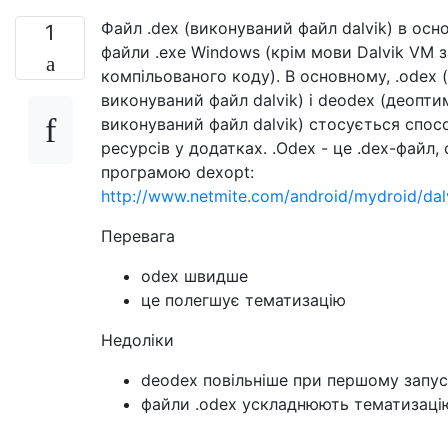
Файл .dex (виконуваний файл dalvik) в ос
1
файли .exe Windows (крім мови Dalvik VM 
компільованого коду). В основному, .odex 
виконуваний файл dalvik) і deodex (деопти
виконуваний файл dalvik) стосується спос
ресурсів у додатках. .Odex - це .dex-файл,
програмою dexopt:
http://www.netmite.com/android/mydroid/dal
Перевага
odex швидше
це полегшує тематизацію
Недоліки
deodex повільніше при першому запу
файли .odex ускладнюють тематизаці