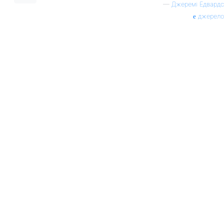
—
Джеремі Едвардс
джерело