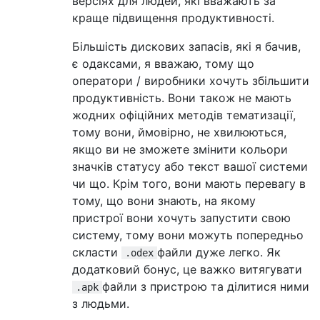
версіях для людей, які вважають за
краще підвищення продуктивності.
Більшість дискових запасів, які я бачив,
є одаксами, я вважаю, тому що
оператори / виробники хочуть збільшити
продуктивність. Вони також не мають
жодних офіційних методів тематизації,
тому вони, ймовірно, не хвилюються,
якщо ви не зможете змінити кольори
значків статусу або текст вашої системи
чи що. Крім того, вони мають перевагу в
тому, що вони знають, на якому
пристрої вони хочуть запустити свою
систему, тому вони можуть попередньо
скласти
файли дуже легко. Як
.odex
додатковий бонус, це важко витягувати
файли з пристрою та ділитися ними
.apk
з людьми.