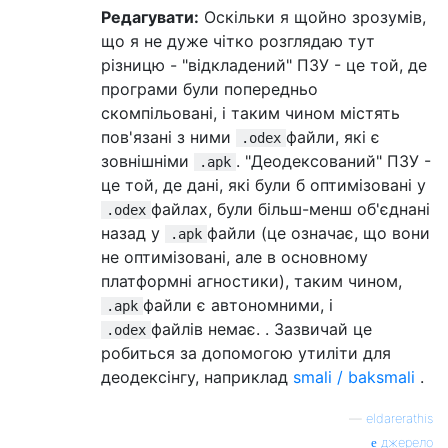
Редагувати:
Оскільки я щойно зрозумів,
що я не дуже чітко розглядаю тут
різницю - "відкладений" ПЗУ - це той, де
програми були попередньо
скомпільовані, і таким чином містять
пов'язані з ними
файли, які є
.odex
зовнішніми
. "Деодексований" ПЗУ -
.apk
це той, де дані, які були б оптимізовані у
файлах, були більш-менш об'єднані
.odex
назад у
файли (це означає, що вони
.apk
не оптимізовані, але в основному
платформні агностики), таким чином,
файли є автономними, і
.apk
файлів немає. . Зазвичай це
.odex
робиться за допомогою утиліти для
деодексінгу, наприклад
smali / baksmali
.
—
eldarerathis
джерело