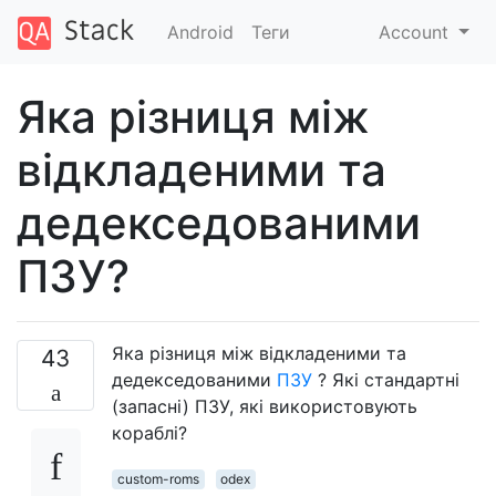
Android
Теги
Account
Яка різниця між
відкладеними та
дедекседованими
ПЗУ?
Яка різниця між відкладеними та
43
дедекседованими
ПЗУ
? Які стандартні
(запасні) ПЗУ, які використовують
кораблі?
custom-roms
odex