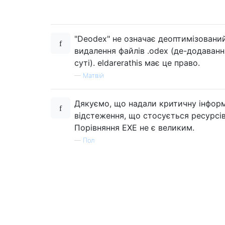
"Deodex" не означає деоптимізований
видалення файлів .odex (де-додавання
суті). eldarerathis має це право.
—
Матвій
Дякуємо, що надали критичну інфор
відстеження, що стосується ресурсів
Порівняння EXE не є великим.
—
Пол