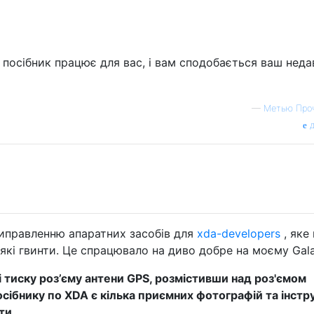
 посібник працює для вас, і вам сподобається ваш неда
—
Метью Про
д
виправленню апаратних засобів для
xda-developers
, яке 
які гвинти. Це спрацювало на диво добре на моєму Gala
і тиску роз’єму антени GPS, розмістивши над роз'ємом
сібнику по XDA є кілька приємних фотографій та інстру
ти.