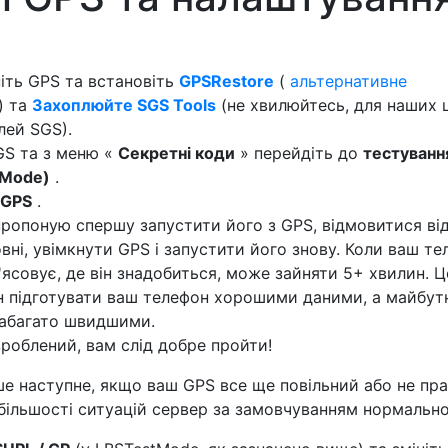
іть GPS та встановіть
GPSRestore
(
альтернативне
) та
Захоплюйте SGS Tools
(не хвилюйтесь, для наших 
лей SGS).
GS та з меню «
Секретні коди
» перейдіть до
тестуванн
tMode)
.
 GPS
.
пропоную спершу запустити його з GPS, відмовитися ві
овні, увімкнути GPS і запустити його знову. Коли ваш т
ясовує, де він знадобиться, може зайняти 5+ хвилин. 
н підготувати ваш телефон хорошими даними, а майбут
набагато швидшими.
 зроблений, вам слід добре пройти!
е наступне, якщо ваш GPS все ще повільний або не пр
 більшості ситуацій сервер за замовчуванням нормально