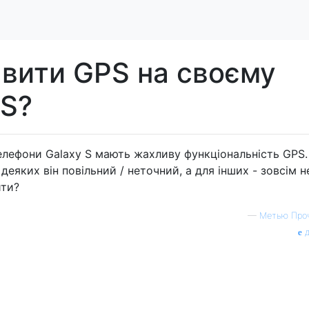
авити GPS на своєму
 S?
елефони Galaxy S мають жахливу функціональність GPS.
деяких він повільний / неточний, а для інших - зовсім н
ити?
—
Метью Про
д