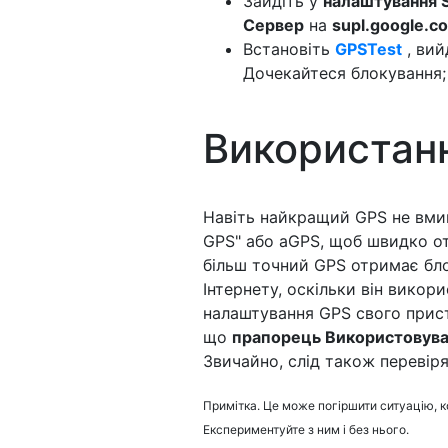
Зайдіть у
налаштування S
Сервер
на
supl.google.c
Встановіть
GPSTest
, вий
Дочекайтеся блокування;
Використанн
Навіть найкращий GPS не вми
GPS" або aGPS, щоб швидко от
більш точний GPS отримає бло
Інтернету, оскільки він викор
налаштування GPS свого прис
що
прапорець Використовува
Звичайно, слід також перевір
Примітка. Це може погіршити ситуацію, к
Експериментуйте з ним і без нього.