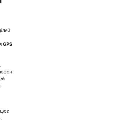
цілей
я GPS
д
елефон
Цей
ні
ацює
.