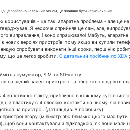
кщо це зроблено належним чином, це повинно бути невизначеним.
 користувачів - це так, апаратна проблема - але це не
стверджував. Я неохоче сприйняв це сам, але, випробу
ього виправлення, і воно спрацювало! Мабуть, апаратне
 в нових версіях пристроїв, тому якщо ви купили теле
мендую спробувати виконати інші кроки, перш ніж робит
ому, що це легко зробити.
Є детальний посібник по XDA
;
йміть акумулятор, SIM та SD-карту.
тів на задній панелі пристрою та обережно відірвіть пл
ь 4 золотих контакту, приблизно в кожному куті пристр
дці з пластику є 4 плоских контакти на ньому, які пови
ться на пристрої. (Деталі див. У посібнику).
на пристрої вгору (міліметр або близько цього має бути
), щоб вони контактували з підкладкою, як вони мали н