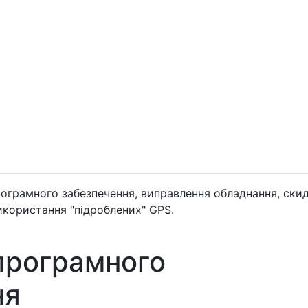
ограмного забезпечення, виправлення обладнання, ски
икористання "підроблених" GPS.
програмного
ня