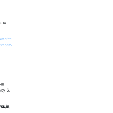
вно
читайте
жерело
не
xy S.
кцій,