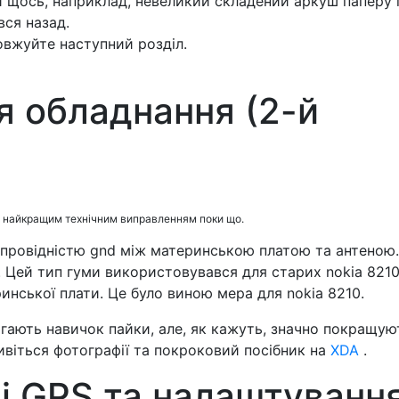
и щось, наприклад, невеликий складений аркуш паперу 
вся назад.
овжуйте наступний розділ.
я обладнання (2-й
ся найкращим технічним виправленням поки що.
провідністю gnd між материнською платою та антеною.
 Цей тип гуми використовувався для старих nokia 8210
инської плати. Це було виною мера для nokia 8210.
агають навичок пайки, але, як кажуть, значно покращую
ивіться фотографії та покроковий посібник на
XDA
.
і GPS та налаштуванн