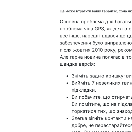
Це може втратити вашу гарантію, хоча я
Основна проблема для багатьох
проблема чіпа GPS, як дехто 
все інше, нарешті вдався до ц
забезпечення було виправлено
після жовтня 2010 року, реко
Але гарна новина полягає в т
швидка версія:
Зніміть задню кришку; ви
Вийміть 7 невеликих гвин
підкладки.
Ви побачите, що стирчат
Ви помітите, що на підкла
торкатися тих, що знаходя
Злегка зігніть контакти 
добре, не перестарайтеся