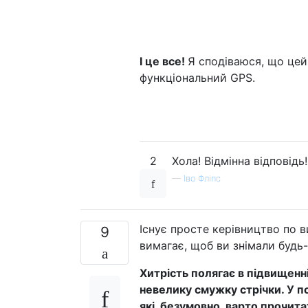
І це все!
Я сподіваюся, що цей
функціональний GPS.
2
Хола! Відмінна відповідь!
—
Іво Фліпс
Існує просте керівництво по 
9
вимагає, щоб ви знімали будь-
Хитрість полягає в підвищенн
невелику смужку стрічки. У по
які, безумовно, варто прочита