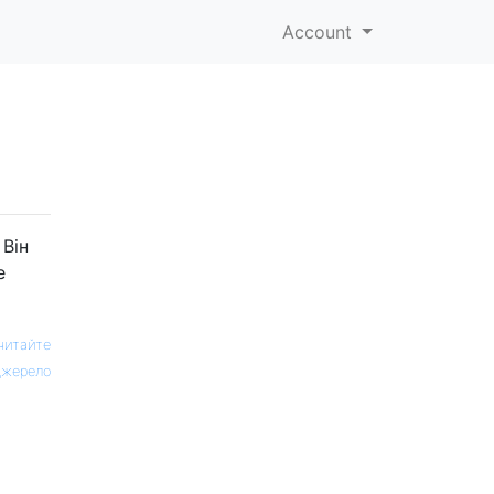
Account
 Він
е
читайте
жерело