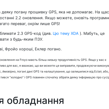
деяку погану прошивку GPS, яка не допомагає. На щас
останні 2.2 оновлення. Якщо можете, оновіть програмн
багато переваг, окрім лише GPS!
блимати 2.3 GPS-код (див.
Цю тему XDA
). Мабуть, це
вати з будь-яким ПЗУ.
і, Фройо хороші, Еклер погано.
поновлення на Froyo мають більш
низьку
продуктивність GPS. Якщо у вас є
дливо для вас, я вважаю, що ви можете це виправити, продовжуючи виконув
, ймовірно, погані дані GPS та налаштування, що залишилися від Eclair, або,
тився "холодно" і GPS повинен спочатку зібрати деяку інформацію про сусі
я обладнання