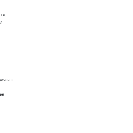
тя,
е
ати інші
дні