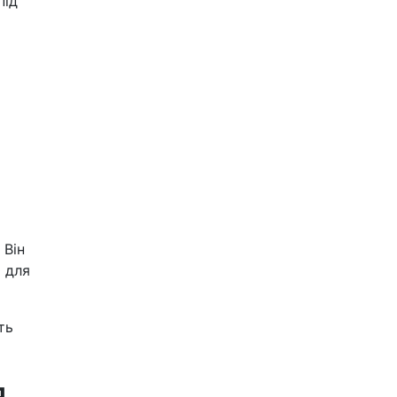
під
 Він
 для
ть
я