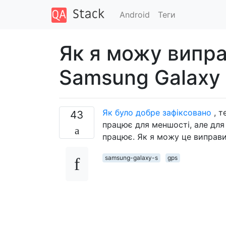
Android
Теги
Як я можу випр
Samsung Galaxy
Як було добре зафіксовано
, т
43
працює для меншості, але для 
працює. Як я можу це виправ
samsung-galaxy-s
gps