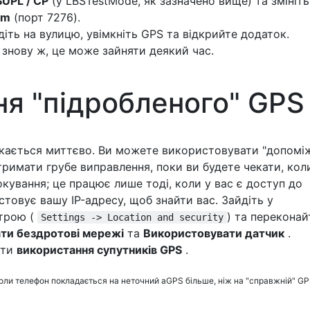
UPL / CP
(у LBSTestMode, як зазначено вище) та змініть
om
(порт 7276).
діть на вулицю, увімкніть GPS та відкрийте додаток.
 знову ж, це може зайняти деякий час.
я "підробленого" GPS
кається миттєво. Ви можете використовувати "допомі
римати грубе виправлення, поки ви будете чекати, кол
кування; це працює лише тоді, коли у вас є доступ до
истовує вашу IP-адресу, щоб знайти вас. Зайдіть у
трою (
) та переконай
Settings -> Location and security
ти бездротові мережі
та
Використовувати датчик
.
яти
використання супутників GPS
.
оли телефон покладається на неточний aGPS більше, ніж на "справжній" GP