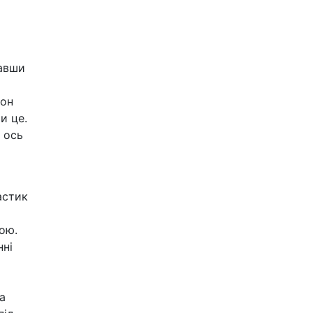
вавши
фон
и це.
 ось
астик
ою.
нні
а