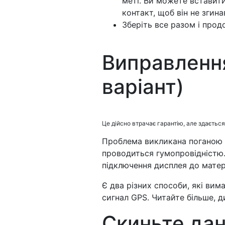
меті. Ви можете вставит
контакт, щоб він не згина
Зберіть все разом і прод
Виправленн
варіант)
Це дійсно втрачає гарантію, але здаєть
Проблема викликана поганою 
проводиться гумопровідністю.
підключення дисплея до матер
Є два різних способи, які вим
сигнал GPS. Читайте більше, д
Скиньте дан