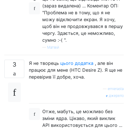
(зараз видалена) ... Коментар ОП:
"Проблема не в тому, що я не
можу відключити екран. Я хочу,
щоб він не продовжувався в першу
чергу. Здається, це неможливо,
сумно :-( ".
—
Матвій
Я не творець
цього додатка
, але він
3
працює для мене (HTC Desire Z). Я ще не
перевірив її добре, хоча.
—
ernierasta
джерело
Отже, мабуть, це можливо без
зміни ядра. Цікаво, який виклик
API використовується для цього ...