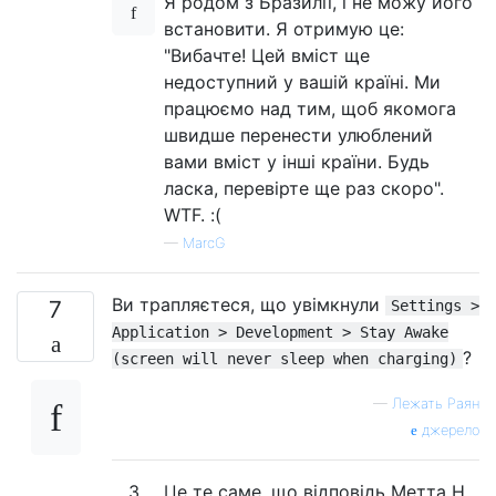
Я родом з Бразилії, і не можу його
встановити. Я отримую це:
"Вибачте! Цей вміст ще
недоступний у вашій країні. Ми
працюємо над тим, щоб якомога
швидше перенести улюблений
вами вміст у інші країни. Будь
ласка, перевірте ще раз скоро".
WTF. :(
—
MarcG
Ви трапляєтеся, що увімкнули
7
Settings >
Application > Development > Stay Awake
?
(screen will never sleep when charging)
—
Лежать Раян
джерело
3
Це те саме, що відповідь Метта Н