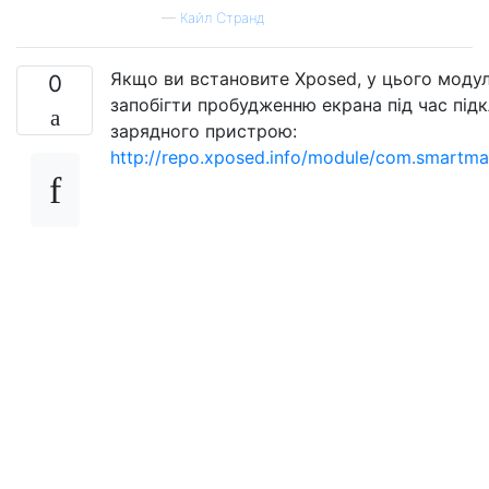
—
Кайл Странд
Якщо ви встановите Xposed, у цього моду
0
запобігти пробудженню екрана під час під
зарядного пристрою:
http://repo.xposed.info/module/com.smartma