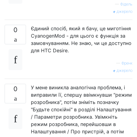
—
Фідель
джерело
Єдиний спосіб, який я бачу, це миготіння
0
CyanogenMod - для цього є функція за
замовчуванням. Не знаю, чи це доступно
для HTC Desire.
—
Френк
джерело
У мене виникла аналогічна проблема, і
0
виправили її, спершу ввімкнувши "режим
розробника", потім зніміть позначку
"Будьте спокійні" в розділі Налаштування
/ Параметри розробника. Увімкніть
режим розробника, перейшовши в
Налаштування / Про пристрій, а потім