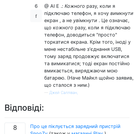
6
@ AI E .:
Кожного
разу, коли я
підключаю телефон, я хочу
вимкнути
екран , а не
увімкнути
. Це означає,
що
кожного
разу, коли я підключаю
телефон, доводиться "просто"
торкатися екрана. Крім того, іноді у
мене нестабільне з'єднання USB,
тому заряд продовжує включатися
та вимикатися; тоді екран постійно
вмикається, виряджаючи мою
батарею. (Наче Майкл щойно заявив,
що сталося з ним.)
—
Джей Салліван,
Відповіді:
Про це піклується зарядний пристрій
8
SnooZy
(також у
магазині Play
).