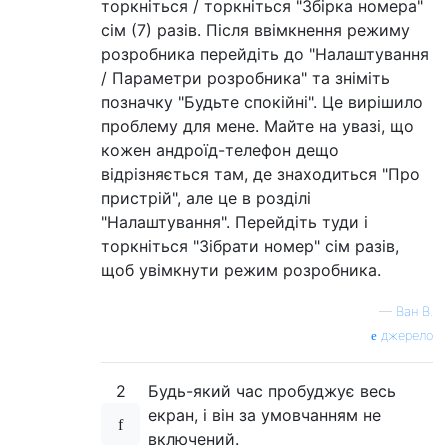
торкніться / торкніться "Збірка номера"
сім (7) разів. Після ввімкнення режиму
розробника перейдіть до "Налаштування
/ Параметри розробника" та зніміть
позначку "Будьте спокійні". Це вирішило
проблему для мене. Майте на увазі, що
кожен андроїд-телефон дещо
відрізняється там, де знаходиться "Про
пристрій", але це в розділі
"Налаштування". Перейдіть туди і
торкніться "Зібрати номер" сім разів,
щоб увімкнути режим розробника.
—
Ван В.
джерело
2
Будь-який час пробуджує весь
екран, і він за умовчанням не
включений.