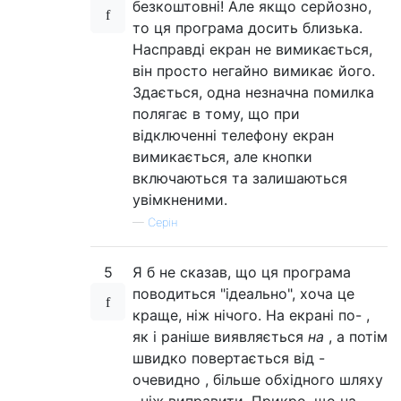
безкоштовні! Але якщо серйозно,
то ця програма досить близька.
Насправді екран не вимикається,
він просто негайно вимикає його.
Здається, одна незначна помилка
полягає в тому, що при
відключенні телефону екран
вимикається, але кнопки
включаються та залишаються
увімкненими.
—
Серін
5
Я б не сказав, що ця програма
поводиться "ідеально", хоча це
краще, ніж нічого. На екрані по- ,
як і раніше виявляється
на
, а потім
швидко повертається від -
очевидно , більше обхідного шляху
, ніж виправити. Прикро, що на