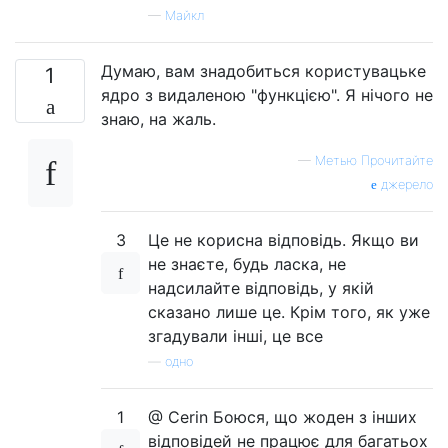
—
Майкл
Думаю, вам знадобиться користувацьке
1
ядро ​​з видаленою "функцією". Я нічого не
знаю, на жаль.
—
Метью Прочитайте
джерело
3
Це не корисна відповідь. Якщо ви
не знаєте, будь ласка, не
надсилайте відповідь, у якій
сказано лише це. Крім того, як уже
згадували інші, це все
—
одно
1
@ Cerin Боюся, що жоден з інших
відповідей не працює для багатьох