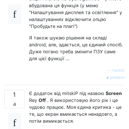
вбудована ця функція (у меню
"Налаштування дисплея та освітлення" у
налаштуваннях відключити опцію
"Пробудьте на плагі")
Я також шукаю рішення на складі
android, але, здається, це єдиний спосіб.
Дуже погано треба змінити ПЗУ саме
для цієї функції ...
—
frank42
джерело
Є додаток від mitskiP під назвою
Screen
1
Rey
Off
. Я використовую його рік і це
чудово працює. Моя єдина критика - це
те, що екран вмикається ненадовго, а
потім вимикається.