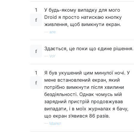
1
У будь-якому випадку для мого
Droid я просто натискаю кнопку
живлення, щоб вимкнути екран.
—
але
Здається, це поки що єдине рішення.
—
VoY
1
Я був укушений цим минулої ночі. У
мене встановлений екран, який
потрібно вимкнути після хвилини
бездіяльності. Однак чомусь мій
зарядний пристрій продовжував
випадати, і в моїх журналах я бачу,
що екран з’явився 86 разів.
—
Майкл