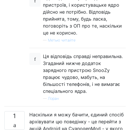
пристроїв, і користувацьке ядро ​​
дійсно не потрібно. Відповідь
прийнята, тому, будь ласка,
поговоріть з ОП про те, наскільки
це не корисно.
—
Метью читайте
Ця відповідь справді неправильна.
Згаданий нижче додаток
зарядного пристрою SnooZy
працює чудово, мабуть, на
більшості телефонів, і не вимагає
спеціального ядра.
—
Лоран
Наскільки я можу бачити, єдиний спосіб
1
архівувати цю поведінку - це перейти з
акцій Android на CyanogenMod - у якого