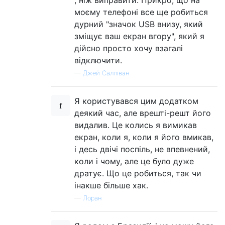
моєму телефоні все ще робиться
дурний "значок USB внизу, який
зміщує ваш екран вгору", який я
дійсно просто хочу взагалі
відключити.
—
Джей Салліван
Я користувався цим додатком
деякий час, але врешті-решт його
видалив. Це колись я вимикав
екран, коли я, коли я його вмикав,
і десь двічі поспіль, не впевнений,
коли і чому, але це було дуже
дратує. Що це робиться, так чи
інакше більше хак.
—
Лоран