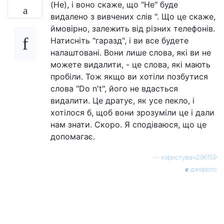
(Не), і воно скаже, що "Не" буде
видалено з вивчених слів ". Що це скаже,
ймовірно, залежить від різних телефонів.
Натисніть "гаразд", і ви все будете
налаштовані. Вони лише слова, які ви не
можете видалити, - це слова, які мають
пробіли. Тож якщо ви хотіли позбутися
слова "Do n't", його не вдасться
видалити. Це дратує, як усе пекло, і
хотілося б, щоб вони зрозуміли це і дали
нам знати. Скоро. Я сподіваюся, що це
допомагає.
—
користувач296159
джерело