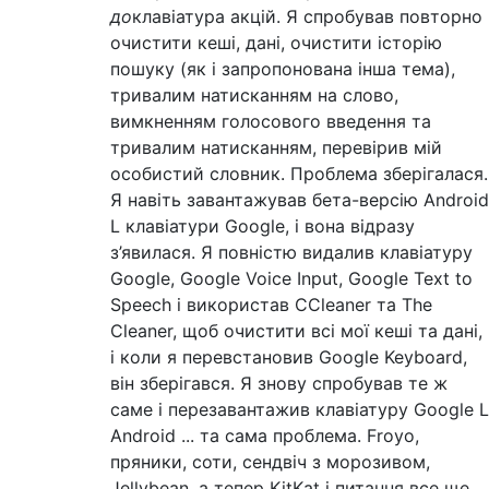
до
клавіатура акцій. Я спробував повторно
очистити кеші, дані, очистити історію
пошуку (як і запропонована інша тема),
тривалим натисканням на слово,
вимкненням голосового введення та
тривалим натисканням, перевірив мій
особистий словник. Проблема зберігалася.
Я навіть завантажував бета-версію Android
L клавіатури Google, і вона відразу
з’явилася. Я повністю видалив клавіатуру
Google, Google Voice Input, Google Text to
Speech і використав CCleaner та The
Cleaner, щоб очистити всі мої кеші та дані,
і коли я перевстановив Google Keyboard,
він зберігався. Я знову спробував те ж
саме і перезавантажив клавіатуру Google L
Android ... та сама проблема. Froyo,
пряники, соти, сендвіч з морозивом,
Jellybean, а тепер KitKat і питання все ще