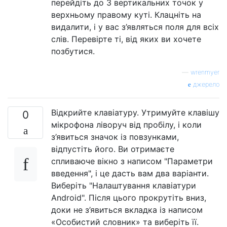
перейдіть до 3 вертикальних точок у
верхньому правому куті. Клацніть на
видалити, і у вас з’являться поля для всіх
слів. Перевірте ті, від яких ви хочете
позбутися.
—
wrenmyer
джерело
Відкрийте клавіатуру. Утримуйте клавішу
0
мікрофона ліворуч від пробілу, і коли
з’явиться значок із повзунками,
відпустіть його. Ви отримаєте
спливаюче вікно з написом "Параметри
введення", і це дасть вам два варіанти.
Виберіть "Налаштування клавіатури
Android". Після цього прокрутіть вниз,
доки не з’явиться вкладка із написом
«Особистий словник» та виберіть її.