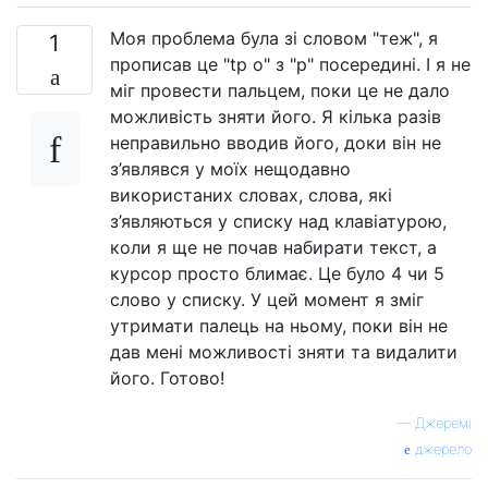
Моя проблема була зі словом "теж", я
1
прописав це "tp o" з "p" посередині. І я не
міг провести пальцем, поки це не дало
можливість зняти його. Я кілька разів
неправильно вводив його, доки він не
з’являвся у моїх нещодавно
використаних словах, слова, які
з’являються у списку над клавіатурою,
коли я ще не почав набирати текст, а
курсор просто блимає. Це було 4 чи 5
слово у списку. У цей момент я зміг
утримати палець на ньому, поки він не
дав мені можливості зняти та видалити
його. Готово!
—
Джеремі
джерело