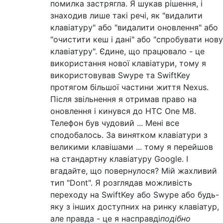
помилка застрягла. Я шукав рішення, і
знаходив лише такі речі, як "видалити
клавіатуру" або "видалити оновлення" або
"очистити кеш і дані" або "спробувати нову
клавіатуру". Єдине, що працювало - це
використання нової клавіатури, тому я
використовував Swype та SwiftKey
протягом більшої частини життя Nexus.
Після звільнення я отримав право на
оновлення і кинувся до HTC One M8.
Телефон був чудовий ... Мені все
сподобалось. За винятком клавіатури з
великими клавішами ... тому я перейшов
на стандартну клавіатуру Google. І
вгадайте, що повернулося? Мій жахливий
тип "Dont". Я розглядав можливість
переходу на SwiftKey або Swype або будь-
яку з інших доступних на ринку клавіатур,
але правда - це я насправді
подібно