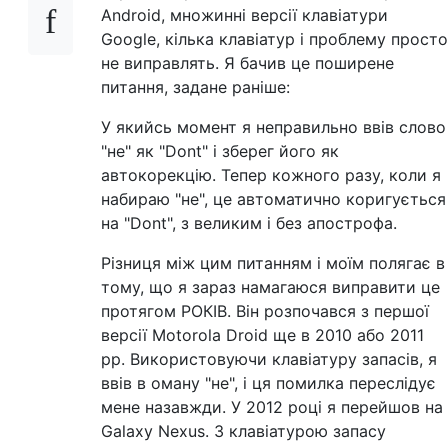
Android, множинні версії клавіатури
Google, кілька клавіатур і проблему просто
не виправлять. Я бачив це поширене
питання, задане раніше:
У якийсь момент я неправильно ввів слово
"не" як "Dont" і зберег його як
автокорекцію. Тепер кожного разу, коли я
набираю "не", це автоматично коригується
на "Dont", з великим і без апострофа.
Різниця між цим питанням і моїм полягає в
тому, що я зараз намагаюся виправити це
протягом РОКІВ. Він розпочався з першої
версії Motorola Droid ще в 2010 або 2011
рр. Використовуючи клавіатуру запасів, я
ввів в оману "не", і ця помилка переслідує
мене назавжди. У 2012 році я перейшов на
Galaxy Nexus. З клавіатурою запасу