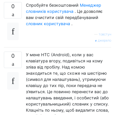
Спробуйте безкоштовний
Менеджер
0
словників користувача
. Це дозволяє
вам очистити свій передбачуваний
словник користувача
.
—
товстун
джерело
У мене HTC (Android), коли у вас
0
клавіатура вгору, подивіться на кому
зліва від пробілу. Над комою
знаходиться те, що схоже на шестірню
(символ для налаштувань), утримуючи
клавішу до тих пір, поки передача не
з’явиться. Це повинно перенести вас до
налаштувань введення, і особистий (або
користувальницький) словник у списку.
Клацніть по ньому, щоб видалити слова,