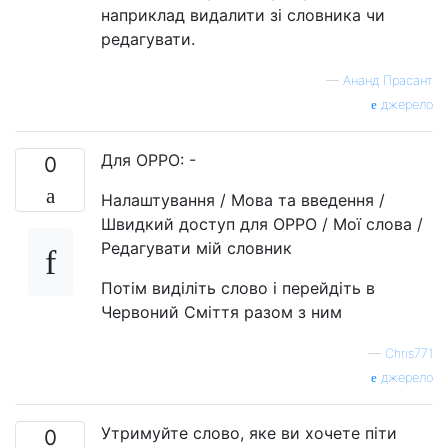
наприклад видалити зі словника чи
редагувати.
—
Ананд Прасант
джерело
Для OPPO: -
0
Налаштування / Мова та введення /
Швидкий доступ для OPPO / Мої слова /
Редагувати мій словник
Потім виділіть слово і перейдіть в
Червоний Сміття разом з ним
—
Chris771
джерело
Утримуйте слово, яке ви хочете піти
0