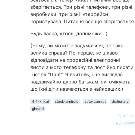
зберігається. Три різні телефони, три різні
виробники, три різні інтерфейси
користувача. Питання все ще зберігається.
Будь ласка, хтось, допоможи. :(
(Чому, ви можете задуматися, це така
велика справа? По-перше, не цікаво
відповідати на професійні електронні
листи з мого телефону та постійно писати
"не" як "Dont". Я вчитель, і це виглядає
надзвичайно дурно батькам, які очікують,
що їхні діти навчаються з найкращих.)
4.4-kitkat
stock-android
auto-correct
dictionary
gboard
—
Том Райт
джерело