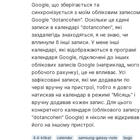
Google, що зберігається та
синхронізується з моїм обліковим записом
Google "dotancohen". Оскільки це єдині
записи в календарі "dotancohen", які
заздалегідь знаходяться, я не знаю, чи
вплинули б інші записи. У мене інші
календарі, які відображаються в програмі
календаря Google, підключені до інших
облікових записів Google (наприклад, мого
робочого рахунку), це не впливає. Усі
зафіксовані записи, які ми додавали по
черзі вручну на пристрої, тобто я довго
натискав на календар в режимі "Місяць" і
вручну додавав кожен запис. Для цього
конкретного календаря (облікового запису
"dotancohen" Google) я ніколи не відкривав
його на іншому пристрої.
4.4-kitkat
calendar
samsung-galaxy-note
bugs