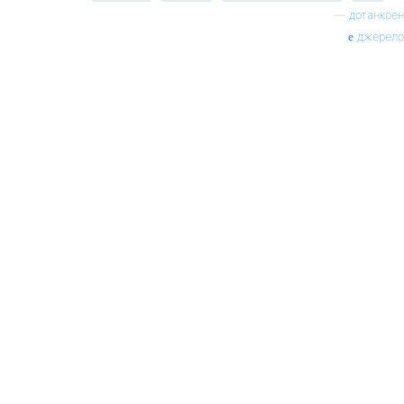
—
дотанкоен
джерело