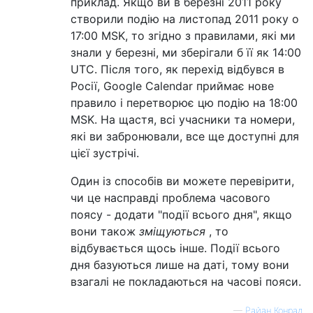
приклад. Якщо ви в березні 2011 року
створили подію на листопад 2011 року о
17:00 MSK, то згідно з правилами, які ми
знали у березні, ми зберігали б її як 14:00
UTC. Після того, як перехід відбувся в
Росії, Google Calendar приймає нове
правило і перетворює цю подію на 18:00
MSK. На щастя, всі учасники та номери,
які ви забронювали, все ще доступні для
цієї зустрічі.
Один із способів ви можете перевірити,
чи це насправді проблема часового
поясу - додати "події всього дня", якщо
вони також
зміщуються
, то
відбувається щось інше. Події всього
дня базуються лише на даті, тому вони
взагалі не покладаються на часові пояси.
—
Райан Конрад