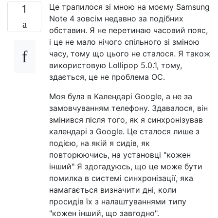
Це трапилося зі мною на моєму Samsung
1
Note 4 зовсім недавно за подібних
обставин. Я не перетинаю часовий пояс,
і це не мало нічого спільного зі зміною
часу, тому що цього не сталося. Я також
використовую Lollipop 5.0.1, тому,
здається, це не проблема ОС.
Моя була в Календарі Google, а не за
замовчуванням телефону. Здавалося, він
змінився після того, як я синхронізував
календарі з Google. Це сталося лише з
подією, на якій я сидів, як
повторюючись, на установці "кожен
інший" Я здогадуюсь, що це може бути
помилка в системі синхронізації, яка
намагається визначити дні, коли
просидів їх з налаштуваннями типу
"кожен інший, що завгодно".