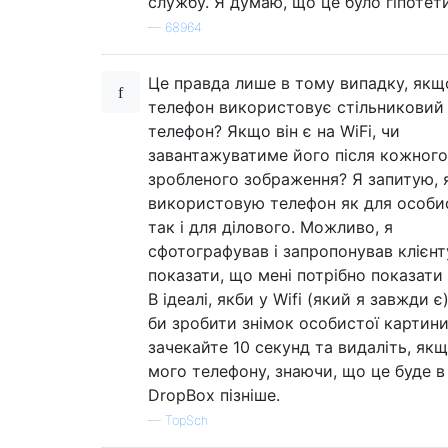
службу. Я думаю, що це було гіпотет
—
68964
Це правда лише в тому випадку, якщ
телефон використовує стільниковий
телефон? Якщо він є на WiFi, чи
завантажуватиме його після кожного
зробленого зображення? Я запитую, 
використовую телефон як для особи
так і для ділового. Можливо, я
сфотографував і запропонував клієнт
показати, що мені потрібно показати 
В ідеалі, якби у Wifi (який я завжди є)
би зробити знімок особистої картини
зачекайте 10 секунд та видаліть, якщ
мого телефону, знаючи, що це буде в
DropBox пізніше.
—
TopSch