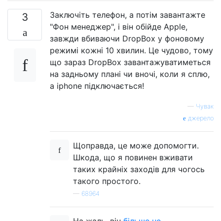
Заключіть телефон, а потім завантажте
3
"Фон менеджер", і він обійде Apple,
завжди вбиваючи DropBox у фоновому
режимі кожні 10 хвилин. Це чудово, тому
що зараз DropBox завантажуватиметься
на задньому плані чи вночі, коли я сплю,
а iphone підключається!
—
Чувак
джерело
Щоправда, це може допомогти.
Шкода, що я повинен вживати
таких крайніх заходів для чогось
такого простого.
—
68964
На жаль, він
більше не