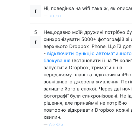
Ні, поведінка на wifi така ж, як описа
—
октерн
5
Нещодавно моїй дружині потрібно б
синхронізувати 5000+ фотографій зі 
верхнього Dropbox iPhone. Що їй до
-
відключити функцію автоматичного
блокування
(встановити її на "Ніколи"
запустити Dropbox, тримати її на
передньому плані та підключити iPho
зовнішнього джерела живлення. Пот
залиште його в спокої. Через дві ночі
фотографії були синхронізовані. Не і
рішення, але принаймні не потрібно
повторно відкривати Dropbox кожні 
хвилин.
—
Уве Кеїм