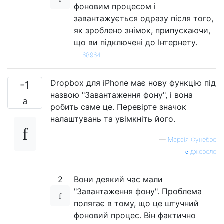
фоновим процесом і
завантажується одразу після того,
як зроблено знімок, припускаючи,
що ви підключені до Інтернету.
—
68964
Dropbox для iPhone має нову функцію під
-1
назвою "Завантаження фону", і вона
робить саме це. Перевірте значок
налаштувань та увімкніть його.
—
Марсія Фунебре
джерело
2
Вони деякий час мали
"Завантаження фону". Проблема
полягає в тому, що це штучний
фоновий процес. Він фактично