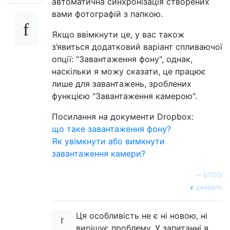
автоматична синхронізація створених
вами фотографій з папкою.
Якщо ввімкнути це, у вас також
з’явиться додатковий варіант спливаючої
опції: "Завантаження фону", однак,
наскільки я можу сказати, це працює
лише для завантажень, зроблених
функцією "Завантаження камерою".
Посилання на документи Dropbox:
що таке завантаження фону?
Як увімкнути або вимкнути
завантаження камери?
—
p1100i
джерело
Ця особливість не є ні новою, ні
вирішує проблему. У запитанні я