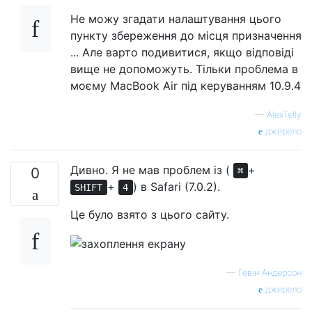
Не можу згадати налаштування цього
пункту збереження до місця призначення
... Але варто подивитися, якщо відповіді
вище не допоможуть. Тільки проблема в
моєму MacBook Air під керуванням 10.9.4
—
AlexTelly
джерело
Дивно. Я не мав проблем із (
+
0
⌘
+
) в Safari (7.0.2).
SHIFT
4
Це було взято з цього сайту.
—
Гевін Андерсон
джерело