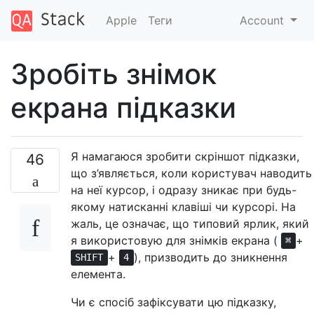
Apple
Теги
Account
Зробіть знімок
екрана підказки
Я намагаюся зробити скріншот підказки,
46
що з’являється, коли користувач наводить
на неї курсор, і одразу зникає при будь-
якому натисканні клавіші чи курсорі. На
жаль, це означає, що типовий ярлик, який
я використовую для знімків екрана (
+
⌘
+
), призводить до зникнення
SHIFT
4
елемента.
Чи є спосіб зафіксувати цю підказку,