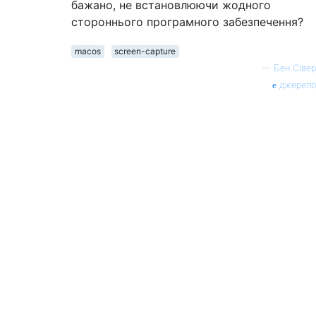
бажано, не встановлюючи жодного
стороннього програмного забезпечення?
macos
screen-capture
—
Бен Сівер
джерело