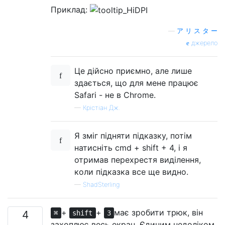
Приклад:
—
ア リ ス タ ー
джерело
Це дійсно приємно, але лише
здається, що для мене працює
Safari - не в Chrome.
—
Крістіан Дж.
Я зміг підняти підказку, потім
натисніть cmd + shift + 4, і я
отримав перехрестя виділення,
коли підказка все ще видно.
—
ShadSterling
+
+
має зробити трюк, він
4
⌘
shift
3
захоплює весь екран. Єдиним недоліком