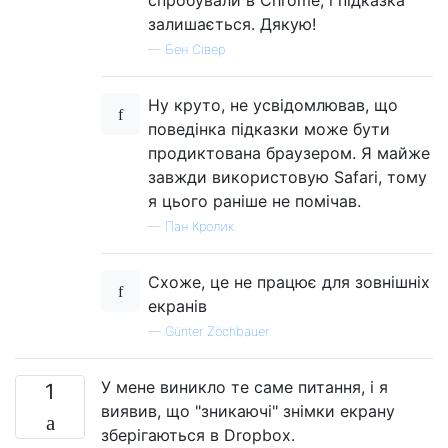
спробували в Chrome, і підказка
залишається. Дякую!
—
Бен Сівер
Ну круто, не усвідомлював, що
поведінка підказки може бути
продиктована браузером. Я майже
завжди використовую Safari, тому
я цього раніше не помічав.
—
Пан Кролик
Схоже, це не працює для зовнішніх
екранів
—
Günter Zöchbauer
У мене виникло те саме питання, і я
1
виявив, що "зникаючі" знімки екрану
зберігаються в Dropbox.