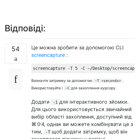
Відповіді:
Це можна зробити за допомогою CLI
54
screencapture
:
Визначте затримку за допомогою
.
-T <seconds>
Використовуйте і
для захоплення курсору.
-C
Додати
для інтерактивного зйомки.
-i
Для цього використовується звичайний
вибір області захоплення, доступний від
⌘⇧4, однак ви можете комбінувати це з
тим,
щоб додати затримку, щоб він
-T
захоплював підказку у регіоні.