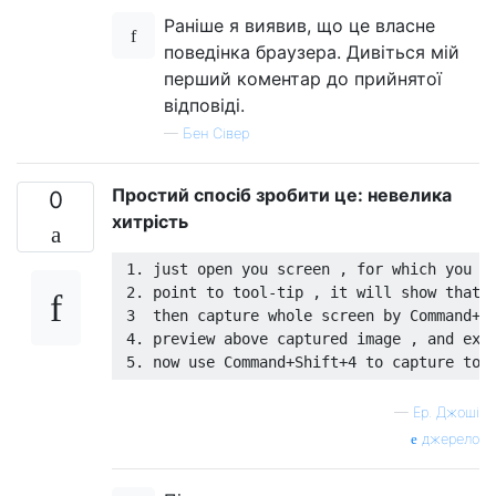
Раніше я виявив, що це власне
поведінка браузера. Дивіться мій
перший коментар до прийнятої
відповіді.
—
Бен Сівер
Простий спосіб зробити це: невелика
0
хитрість
 1. just open you screen , for which you wa
 2. point to tool-tip , it will show that t
 3  then capture whole screen by Command+Sh
 4. preview above captured image , and expa
—
Ер. Джоші
джерело