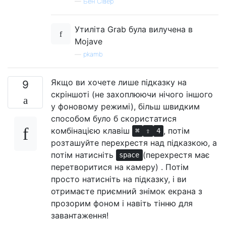
—
Бен Сівер
Утиліта Grab була вилучена в
Mojave
—
pkamb
Якщо ви хочете лише підказку на
9
скріншоті (не захоплюючи нічого іншого
у фоновому режимі), більш швидким
способом було б скористатися
комбінацією клавіш
, потім
⌘
⇧
4
розташуйте перехрестя над підказкою, а
потім натисніть
(перехрестя має
space
перетворитися на камеру) . Потім
просто натисніть на підказку, і ви
отримаєте приємний знімок екрана з
прозорим фоном і навіть тінню для
завантаження!