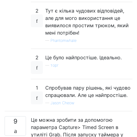
2
Тут є кілька чудових відповідей,
але для мого використання це
виявилося простим трюком, який
мені потрібен!
—
Phantomwhale
2
Це було найпростіше. Ідеально.
—
торг
1
Спробував пару рішень, які чудово
спрацювали. Але це найпростіше.
—
Jason Cheow
Це можна зробити за допомогою
9
параметра Capture> Timed Screen в
утиліті Grab. Після запуску таймера у