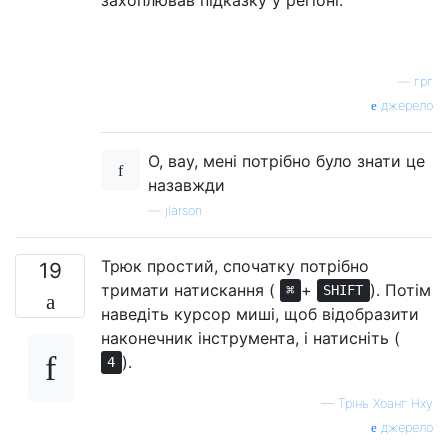
—
грг
джерело
О, вау, мені потрібно було знати це
назавжди
—
jlarson
Трюк простий, спочатку потрібно
19
тримати натискання (
+
). Потім
⌘
SHIFT
наведіть курсор миші, щоб відобразити
наконечник інструмента, і натисніть (
).
4
—
Трінь Хоанг Нху
джерело