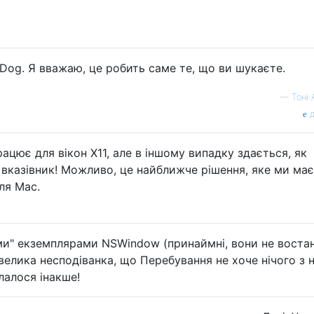
Dog. Я вважаю, це робить саме те, що ви шукаєте.
—
Тоні
д
рацює для вікон X11, але в іншому випадку здається, як
 вказівник! Можливо, це найближче рішення, яке ми ма
ля Mac.
іми" екземплярами NSWindow (принаймні, вони не воста
 велика несподіванка, що Перебування не хоче нічого з 
лалося інакше!