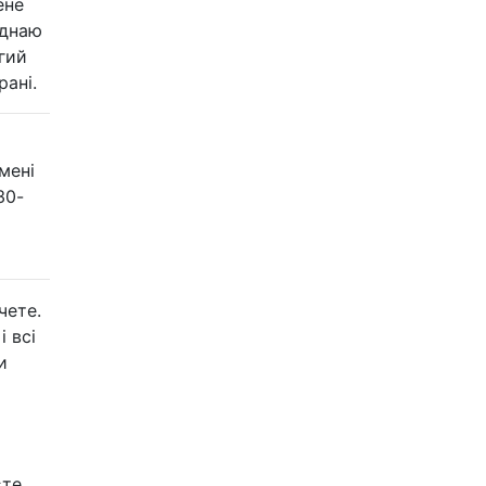
ене
єднаю
гий
ані.
мені
30-
чете.
 і всі
и
єте