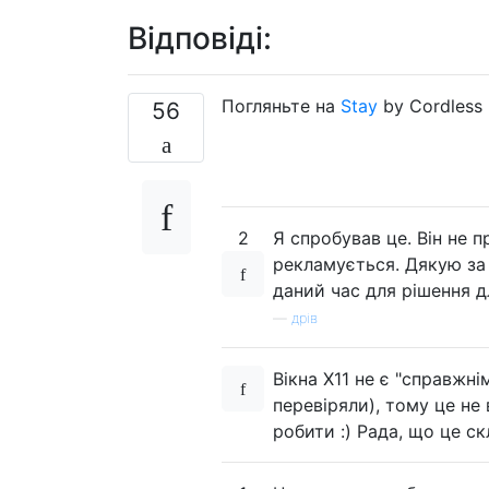
Відповіді:
Погляньте на
Stay
by Cordless 
56
2
Я спробував це. Він не п
рекламується. Дякую за
даний час для рішення д
—
дрів
Вікна X11 не є "справжн
перевіряли), тому це не
робити :) Рада, що це ск