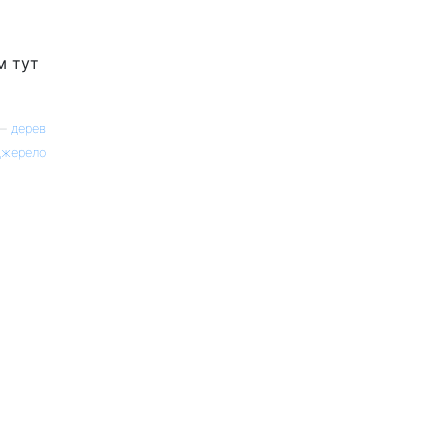
м тут
—
дерев
жерело