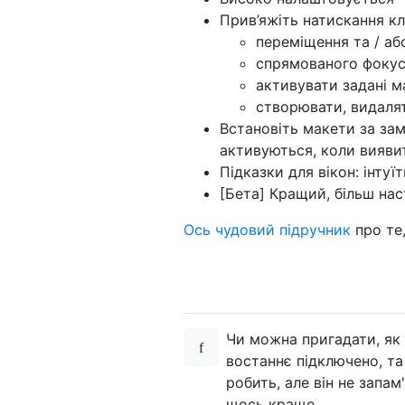
# Keyboard shortcuts for each 
Прив’яжіть натискання кл
bind l:shift;ctrl layout 2moni
переміщення та / аб
bind g:shift;ctrl grid padding
спрямованого фокус
активувати задані м
# Auto-detect when a monitor i
створювати, видаля
default 2monitor count:2

Встановіть макети за зам
активуються, коли виявит
Підказки для вікон: інтуї
[Бета] Кращий, більш на
Ось чудовий підручник
про те
Чи можна пригадати, як 
востаннє підключено, та
робить, але він не запа
щось краще.