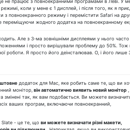
це не працює з повноекранними програмами в Леві. У м
режимі, коли у мене є 1 дисплей, і після того, як я при
ти з повноекранного режиму і перемістити Safari на дру
е переміщуючи жодного додатка на повноекранному екр
ходить. Але з 3-ма зовнішніми дисплеями у нього часто
ложеннями і просто вирішували проблему до 50%. Тож 
ої роботи. Я просто його деінсталював. О, і його лише 
штовне
додаток для Mac, яке робить саме те, що ви хо
нний монітор,
він автоматично виявить новий монітор
,
та змінені так, як вам подобається. Ви можете визначит
я всіх ваших програм, включаючи повноекранний,
Slate - це те, що
ви можете визначати різні макети,
торів ви підключили
. Наприклад, якщо ви використову