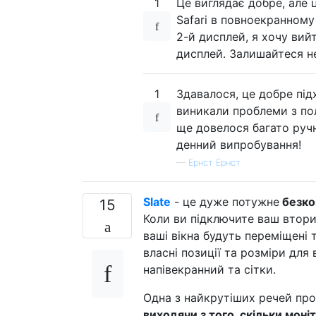
1
Це виглядає добре, але 
Safari в повноекранному 
2-й дисплей, я хочу вий
дисплей. Залишайтеся н
1
Здавалося, це добре під
виникали проблеми з по
ще довелося багато ручн
денний випробування!
—
Ернст Ернст
Slate
- це дуже потужне
безко
15
Коли ви підключите ваш втори
ваші вікна будуть переміщені 
власні позиції та розміри дл
напівекранний та сітки.
Одна з найкрутіших речей про 
виходячи з того, скільки моні