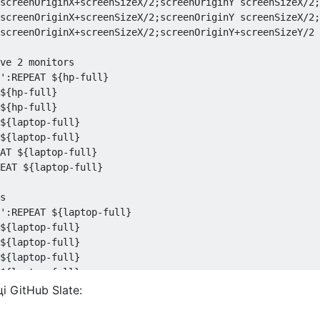
screenOriginX+screenSizeX/2;screenOriginY screenSizeX/2;
screenOriginX+screenSizeX/2;screenOriginY screenSizeX/2;
screenOriginX+screenSizeX/2;screenOriginY+screenSizeY/2 
ve 2 monitors

':REPEAT ${hp-full}

${hp-full}

${hp-full}

${laptop-full}

${laptop-full}

AT ${laptop-full}

EAT ${laptop-full}

s

':REPEAT ${laptop-full}

${laptop-full}

${laptop-full}

${laptop-full}

${laptop-full}

AT ${laptop-full}

і GitHub Slate:
EAT ${laptop-full}
