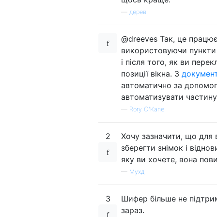
—
дерев
@dreeves Так, це працює
використовуючи пункти 
і після того, як ви пере
позиції вікна. З
документ
автоматично за допомо
автоматизувати частину 
—
Rory O'Kane
2
Хочу зазначити, що для
зберегти знімок і віднов
яку ви хочете, вона пов
—
Мухд
3
Шифер більше не підтр
зараз.