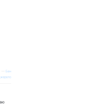
—
Бен
жерело
каю