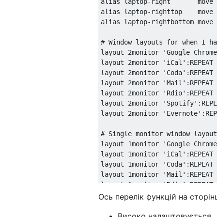
alias laptop-right       move 
alias laptop-righttop    move 
alias laptop-rightbottom move 
# Window layouts for when I ha
layout 2monitor 'Google Chrome
layout 2monitor 'iCal':REPEAT 
layout 2monitor 'Coda':REPEAT 
layout 2monitor 'Mail':REPEAT 
layout 2monitor 'Rdio':REPEAT 
layout 2monitor 'Spotify':REPE
layout 2monitor 'Evernote':REP
# Single monitor window layout
layout 1monitor 'Google Chrome
layout 1monitor 'iCal':REPEAT 
layout 1monitor 'Coda':REPEAT 
layout 1monitor 'Mail':REPEAT 
layout 1monitor 'Rdio':REPEAT 
layout 1monitor 'Spotify':REPE
Ось перелік функцій на сторінц
layout 1monitor 'Evernote':REP
Високо налаштовується