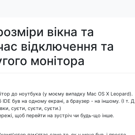
розміри вікна та
час відключення та
гого монітора
ітор до ноутбука (у моєму випадку Mac OS X Leopard).
 IDE був на одному екрані, а браузер - на іншому. (І т. Д
вки, суєти, суєти, суєти.)
ережі, щоб перейти на зустріч чи будь-що інше.
"комп'ютер пам'ятає саме те, як у мене був, і просто