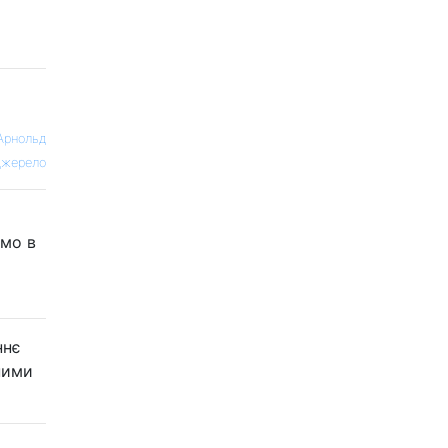
 Арнольд
жерело
ємо в
ннє
ними