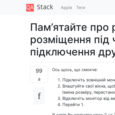
Apple
Теги
Пам’ятайте про 
розміщення під 
підключення дру
Ось щось, що смокче:
99
Підключіть зовнішній мон
Влаштуйте свої вікна, щоб
Ізміна розміру, перестано
Відключіть монітор від м
Перейти 1.
Я хотів би замінити крок 2 на 