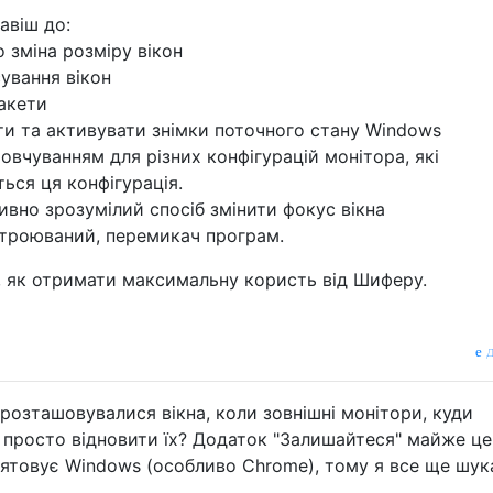
layout

авіш до:
tor

о зміна розміру вікон
:5 0:2,1 1:2,2

ування вікон
акети
s plugged in or out

ти та активувати знімки поточного стану Windows
овчуванням для різних конфігурацій монітора, які
ься ця конфігурація.
тивно зрозумілий спосіб змінити фокус вікна
строюваний, перемикач програм.
, як отримати максимальну користь від Шиферу.
д
розташовувалися вікна, коли зовнішні монітори, куди
 просто відновити їх? Додаток "Залишайтеся" майже це
м'ятовує Windows (особливо Chrome), тому я все ще шу