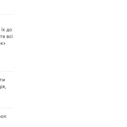
їх до
те всі
ок»
ути
ія,
oon