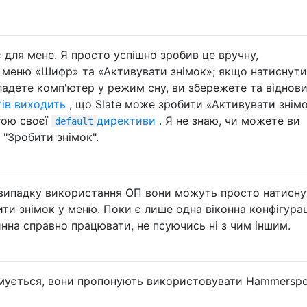
 для мене. Я просто успішно зробив це вручну,
меню «Шифр» та «Активувати знімок»; якщо натиснути 
кладете комп'ютер у режим сну, ви збережете та віднови
ів виходить
, що Slate може зробити «Активувати знім
гою своєї
директиви
. Я не знаю, чи можете ви
default
"Зробити знімок".
 випадку використання ОП вони можуть просто натисн
ити знімок у меню. Поки є лише одна віконна конфігурац
инна справно працювати, не псуючись ні з чим іншим.
имується, вони пропонують використовувати Hammersp