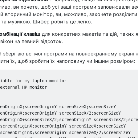
ливо, ви хочете, щоб усі ваші програми заповнювали ве
ий вторинний монітор, ви, можливо, захочете розділити
 та музикою. Шифер робить це легко.
омбінації клавіш
для конкретних макетів та дій, таких 
вікон на певний відсоток.
Я зберігаю всі мої програми на повноекранному екрані н
ити їх, щоб зробити їх наполовину чи іншим розміром:
iable for my laptop monitor

external HP monitor

enOriginX;screenOriginY screenSizeX;screenSizeY         
enOriginX;screenOriginY screenSizeX/2;screenSizeY       
enOriginX+screenSizeX/2;screenOriginY screenSizeX/2;scre
screenOriginX;screenOriginY screenSizeX;screenSizeY     
screenOriginX;screenOriginY screenSizeX/2;screenSizeY   