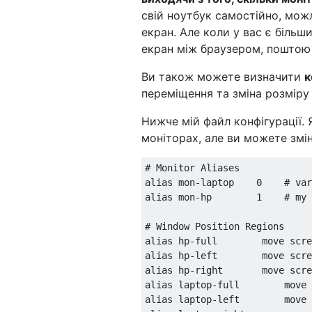
свій ноутбук самостійно, мож
екран. Але коли у вас є більш
екран між браузером, поштою
Ви також можете визначити
к
переміщення та зміна розміру 
Нижче мій файл конфігурації. 
моніторах, але ви можете змін
# Monitor Aliases

alias mon-laptop    0    # var
alias mon-hp        1    # my 
# Window Position Regions

alias hp-full        move scre
alias hp-left        move scre
alias hp-right       move scre
alias laptop-full        move 
alias laptop-left        move 