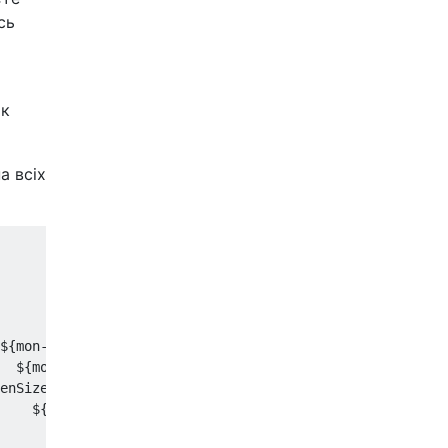
сь
як
а всіх
${mon-hp}

  ${mon-hp}

enSizeY         ${mon-hp}

    ${mon-laptop}

      ${mon-laptop}
