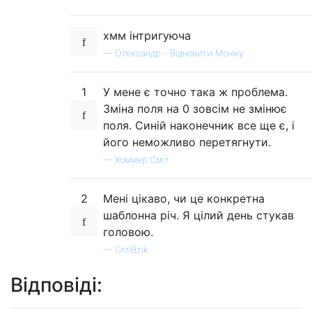
хмм інтригуюча
—
Олександр - Відновити Моніку
1
У мене є точно така ж проблема.
Зміна поля на 0 зовсім не змінює
поля. Синій наконечник все ще є, і
його неможливо перетягнути.
—
Хоммер Сміт
2
Мені цікаво, чи це конкретна
шаблонна річ. Я цілий день стукав
головою.
—
GnrlBzik
Відповіді: