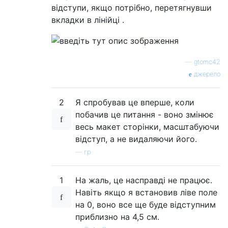
відступи, якщо потрібно, перетягнувши
вкладки в лінійці .
—
gtomc42
джерело
2
Я спробував це вперше, коли
побачив це питання - воно змінює
весь макет сторінки, масштабуючи
відступ, а не видаляючи його.
—
гр
1
На жаль, це насправді не працює.
Навіть якщо я встановив ліве поле
на 0, воно все ще буде відступним
приблизно на 4,5 см.