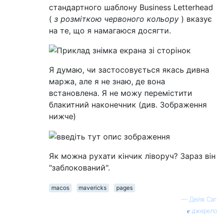
стандартного шаблону Business Letterhead
(
з розміткою червоного кольору
) вказує
на те, що я намагаюся досягти.
Я думаю, чи застосовується якась дивна
маржа, але я не знаю, де вона
встановлена. Я не можу перемістити
блакитний наконечник (див. Зображення
нижче)
Як можна рухати кінчик ліворуч? Зараз він
"заблокований".
macos
mavericks
pages
—
Дейв Саг
джерело