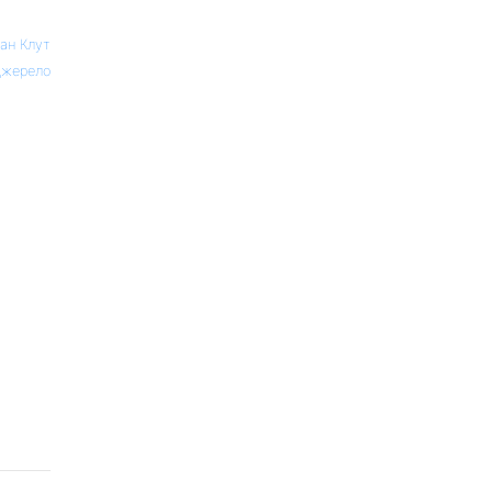
ан Клут
жерело