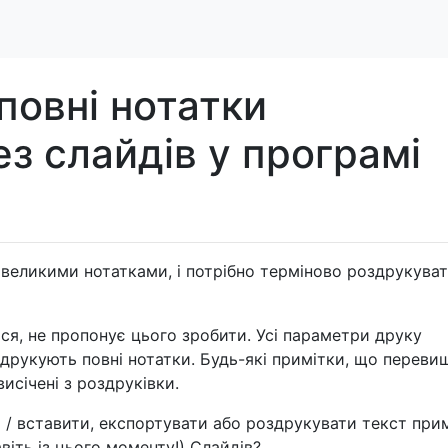
повні нотатки
ез слайдів у програмі
 великими нотатками, і потрібно терміново роздрукуват
ся, не пропонує цього зробити. Усі параметри друку
 друкують повні нотатки. Будь-які примітки, що перев
исічені з роздруківки.
и / вставити, експортувати або роздрукувати текст при
віть із цього моменту!) Слайдів?