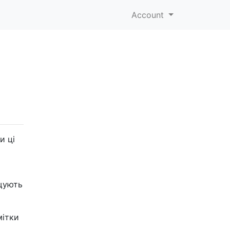
Account
и ці
ищують
мітки