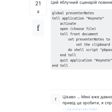
Цей яблучний сценарій повине
21
global presenterNotes

tell application "Keynote"

    activate

    open (choose file)

    tell front document

        set presenterNotes to 
            set the clipboard 
        do shell script "pbpas
    end tell    

    quit application "Keynote"

Цікаво ... Мені вже давн
привід це зробити, я сп
—
Джонатан ван Клейт