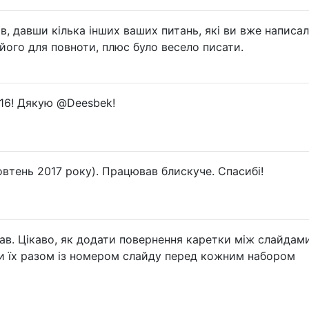
ав, давши кілька інших ваших питань, які ви вже написал
його для повноти, плюс було весело писати.
016! Дякую @Deesbek!
овтень 2017 року). Працював блискуче. Спасибі!
в. Цікаво, як додати повернення каретки між слайдами
 їх разом із номером слайду перед кожним набором