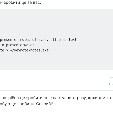
н зробити це за вас:
presenter notes of every slide as text

to presenterNotes

te > ~/keynote-notes.txt"

д
о потрібно це зробити, але наступного разу, коли я маю
робую це зробити. Спасибі!