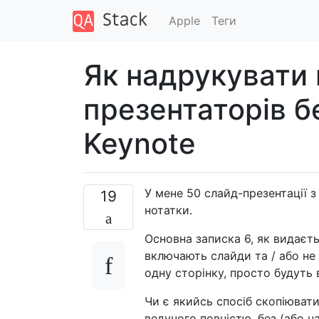
Apple
Теги
Як надрукувати 
презентаторів б
Keynote
У мене 50 слайд-презентації з
19
нотатки.
Основна записка 6, як видаєть
включають слайди та / або не
одну сторінку, просто будуть в
Чи є якийсь спосіб скопіюват
ведучого повністю, без (або на