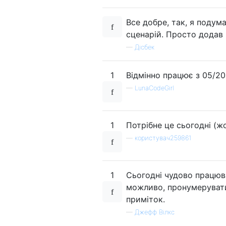
Все добре, так, я подум
сценарій. Просто додав 
—
Дісбек
1
Відмінно працює з 05/2
—
LunaCodeGirl
1
Потрібне це сьогодні (ж
—
користувач259861
1
Сьогодні чудово працюва
можливо, пронумерувати
приміток.
—
Джефф Вілкс