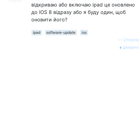
відкриваю або включаю ipad це оновлено
до IOS 8 відразу або я буду один, щоб
оновити його?
ipad
software-update
ios
—
Christine
джерело