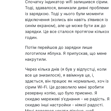
Спочатку індикатор wifi залишився сірим.
Тоді, здавалося, виникали дивні проблеми
із зарядкою. Тоді у нього були моменти
відключення (колись він навіть з’явився із
синім екраном), але це може бути аж до
зарядки. Це все сталося протягом кількох
годин.
Потім перейшов до зарядки лише
логотипом яблука. Я припускав, що мене
накрутили.
Через кілька днів (я був у відпустці, коли
все це знизилося), я ввімкнув це, і,
здається, він працює як нормально, хоч із
сірим Wi-Fi. Це дозволило мені зробити
резервну копію, що було приємно. Я
скидаю мережеві з'єднання - не радість. Я
скидаю інші настройки - ніякої радості.
Мені довелося чекати пізніше, щоб