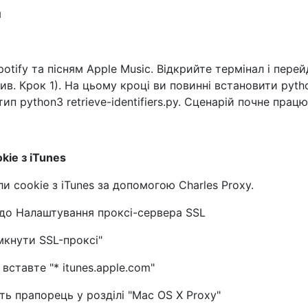
potify та пісням Apple Music. Відкрийте термінал і перей
ив. Крок 1). На цьому кроці ви повинні встановити pytho
ип python3 retrieve-identifiers.py. Сценарій почне працю
kie з iTunes
 cookie з iTunes за допомогою Charles Proxy.
 до Налаштування проксі-сервера SSL
мкнути SSL-проксі"
вставте "* itunes.apple.com"
ь прапорець у розділі "Mac OS X Proxy"