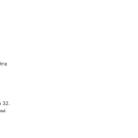
йте
 32.
нні