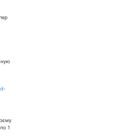
епер
оную
ud-
моєму
по 1