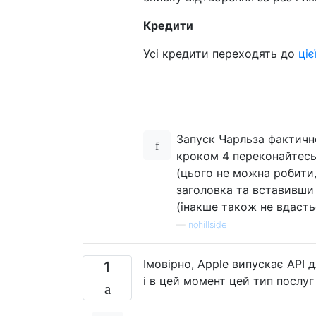
Кредити
Усі кредити переходять до
ціє
Запуск Чарльза фактично
кроком 4 переконайтесь,
(цього не можна робити,
заголовка та вставивши 
(інакше також не вдасть
—
nohillside
Імовірно, Apple випускає API д
1
і в цей момент цей тип послуг