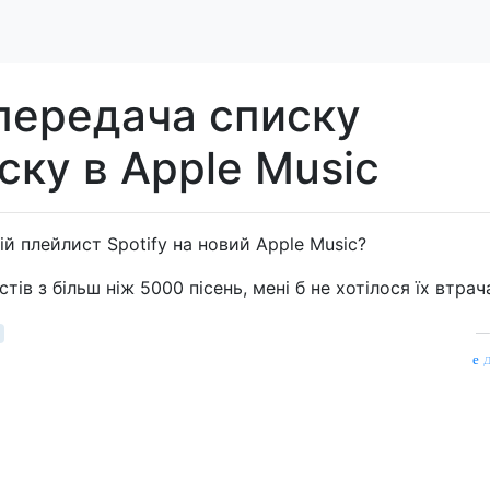
 передача списку
ску в Apple Music
й плейлист Spotify на новий Apple Music?
ів з більш ніж 5000 пісень, мені б не хотілося їх втрач
д