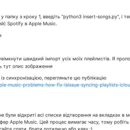
 папку з кроку 1, введіть "python3 insert-songs.py", і т
й) Spotify в Apple Music.
увімкнути швидкий імпорт усіх моїх плейлистів. Я проп
із синхронізацією, перегляньте цю публікацію
ple-music-problems-how-fix-isissue-syncing-playlists-iclo
не були відкриті всі списки відтворення на вкладках в 
уфер Apple Music. Цей процес вимагає часу, тому робіть 
ягайте спати, брати потилицю або каву :)