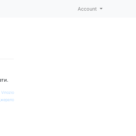
Account
ати.
—
Vinozio
жерело