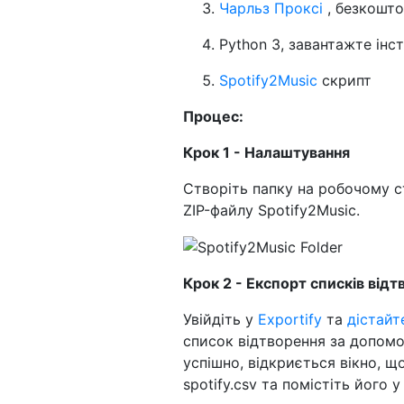
Чарльз Проксі
, безкошто
Python 3, завантажте ін
Spotify2Music
скрипт
Процес:
Крок 1 - Налаштування
Створіть папку на робочому ст
ZIP-файлу Spotify2Music.
Крок 2 - Експорт списків відт
Увійдіть у
Exportify
та
дістайт
список відтворення за допомо
успішно, відкриється вікно, щ
spotify.csv та помістіть його 