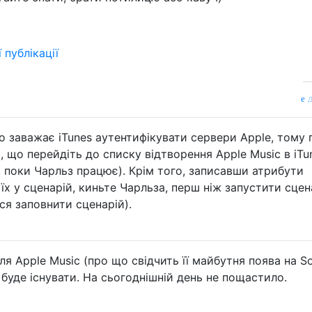
ї публікації
д
 заважає iTunes аутентифікувати сервери Apple, тому 
 що перейдіть до списку відтворення Apple Music в iTu
 поки Чарльз працює). Крім того, записавши атрибути
їх у сценарій, киньте Чарльза, перш ніж запустити сцен
ся заповнити сценарій).
ля Apple Music (про що свідчить її майбутня поява на So
 буде існувати. На сьогоднішній день не пощастило.