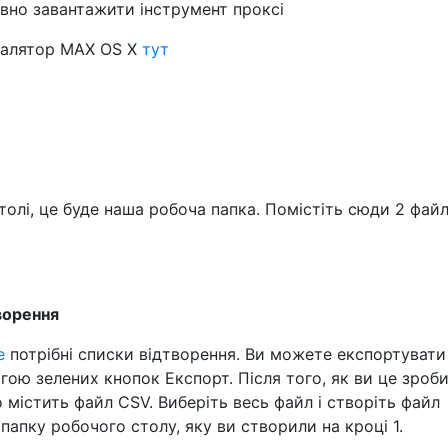
вно завантажити інструмент проксі
сталятор MAX OS X
тут
олі, це буде наша робоча папка. Помістіть сюди 2 файл
ворення
е
потрібні списки відтворення. Ви можете експортувати
гою зелених кнопок Експорт. Після того, як ви це зроб
о містить файл CSV. Виберіть весь файл і створіть файл
у папку робочого столу, яку ви створили на кроці 1.