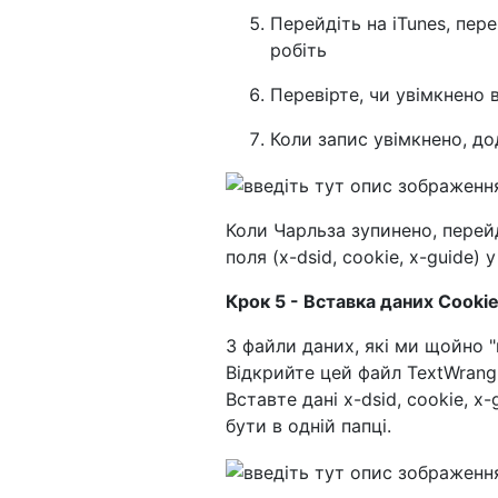
Перейдіть на iTunes, пере
робіть
Перевірте, чи увімкнено 
Коли запис увімкнено, д
Коли Чарльза зупинено, перейд
поля (x-dsid, cookie, x-guide) 
Крок 5 - Вставка даних Cooki
3 файли даних, які ми щойно "в
Відкрийте цей файл TextWrangle
Вставте дані x-dsid, cookie, x
бути в одній папці.