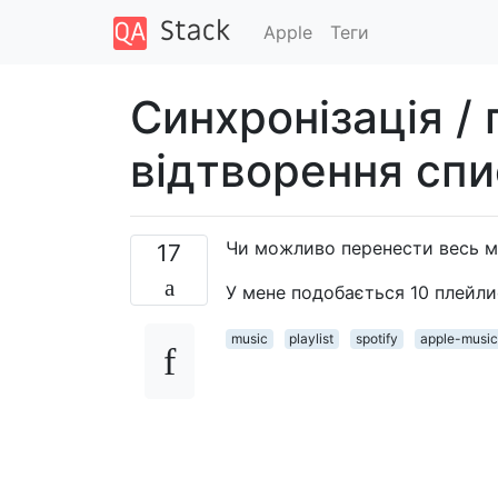
Apple
Теги
Синхронізація /
відтворення спи
Чи можливо перенести весь мі
17
У мене подобається 10 плейлист
music
playlist
spotify
apple-music