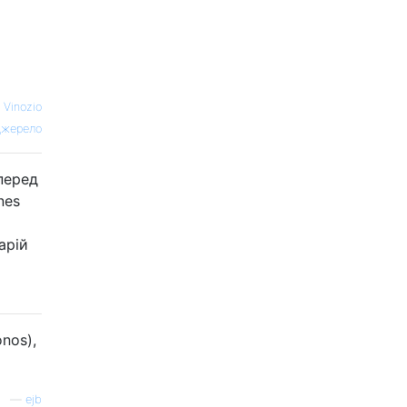
—
Vinozio
жерело
перед
nes
арій
nos),
—
ejb