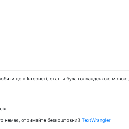
робити це в Інтернеті, стаття була голландською мовою
сія
його немає, отримайте безкоштовний
TextWrangler