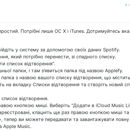
д
ростий. Потрібні лише ОС X і iTunes. Дотримуйтесь вка
ійдіть у систему за допомогою своїх даних Spotify.
ння, який потрібно перенести, зі спадного списку.
ти список відтворення".
ьої папки, і там з’явиться папка під назвою Applefy.
е папка з назвою вашого списку відтворення, що містит
іть на вкладку Списки відтворення та створіть новий с
 список відтворення.
равою кнопкою миші. Виберіть "Додати в iCloud Music Li
 зареєстровані, клацніть ще раз правою кнопкою миші та
, тепер ви можете передавати та завантажувати повну
 Apple Music.