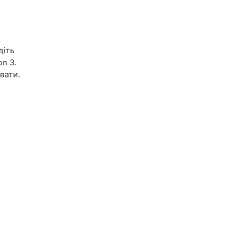
діть
n 3.
вати.