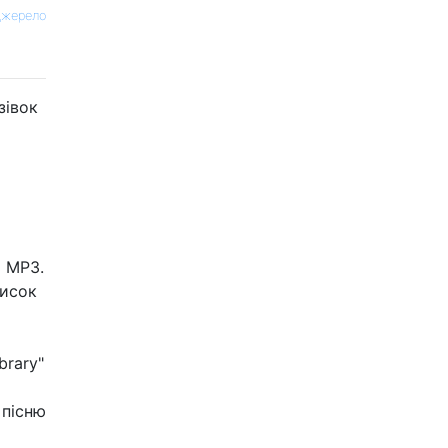
жерело
зівок
ь MP3.
писок
brary"
 пісню