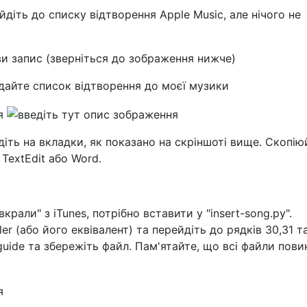
йдіть до списку відтворення Apple Music, але нічого не
ви запис (зверніться до зображення нижче)
одайте список відтворення до моєї музики
іть на вкладки, як показано на скріншоті вище. Скопію
у TextEdit або Word.
e
крали" з iTunes, потрібно вставити у "insert-song.py".
r (або його еквівалент) та перейдіть до рядків 30,31 та
-guide та збережіть файл. Пам'ятайте, що всі файли пови