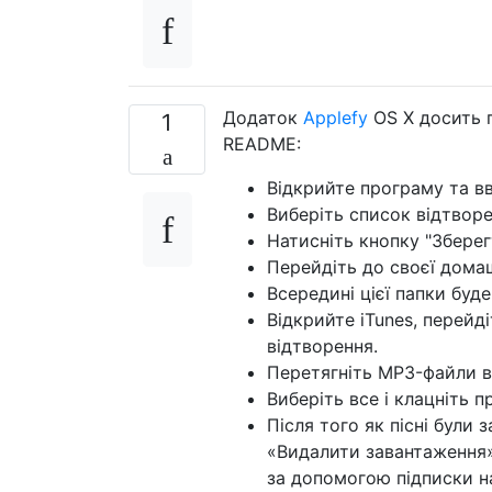
Додаток
Applefy
OS X досить п
1
README:
Відкрийте програму та вв
Виберіть список відтворе
Натисніть кнопку "Зберег
Перейдіть до своєї домашн
Всередині цієї папки буд
Відкрийте iTunes, перейд
відтворення.
Перетягніть MP3-файли в
Виберіть все і клацніть п
Після того як пісні були
«Видалити завантаження»
за допомогою підписки на