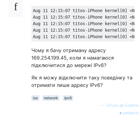
Aug 11 12:15:07 titos-iPhone kernel[0] <Not
Aug 11 12:15:07 titos-iPhone kernel[0] <Not
Aug 11 12:15:07 titos-iPhone kernel[0] <Not
Aug 11 12:15:07 titos-iPhone kernel[0] <Not
Чому я бачу отриману адресу
169.254.199.45, коли я намагаюся
підключитися до мережі IPv6?
Як я можу відключити таку поведінку та
отримати лише адресу IPv6?
ios
network
ipv6
—
Титуан де Байєль
джерело