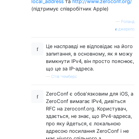
local_address
та
http://www.zeroconf.org/
(підтримує співробітник Apple)
—
Роланд
джерело
Це насправді не відповідає на його
запитання, в основному, як я можу
вимкнути IPv4, він просто пояснює,
що це за IP-адреса.
—
Стів Чемберс
ZeroConf є обов'язковим для iOS, а
ZeroConf вимагає IPv4, дивіться
RFC на zeroconf.org. Користувач,
здається, не знає, що IPv4-адреса,
про яку йдеться, є локальною
адресою посилання ZeroConf і не
має нічого спільного з