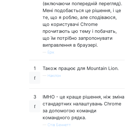
(включаючи попередній перегляд).
Мені подобається це рішення, і це
те, що я роблю, але сподіваюся,
що користувачі Chrome
прочитають цю тему і побачать,
що їм потрібно запропонувати
виправлення в браузері.
—
Ерік
1
Також працює для Mountain Lion.
—
Накілон
3
IMHO - це краще рішення, ніж зміна
стандартних налаштувань Chrome
за допомогою команди
командного рядка.
—
Стів Беннетт