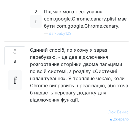
2
Під час мого тестування
com.google.Chrome.canary.plist має
бути com.google.Chrome.canary.
—
darkbaby123
Єдиний спосіб, по якому я зараз
5
перебуваю, - це два відключення
розгортання сторінки двома пальцями
по всій системі, з розділу «Системні
налаштування». Я терпляче чекаю, коли
Chrome виправить її реалізацію, або хоча
б надасть перевагу додатку для
відключення функції.
—
Люк Денніс
джерело