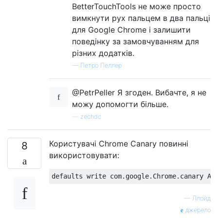
BetterTouchTools не може просто
вимкнути рух пальцем в два пальці
для Google Chrome і залишити
поведінку за замовчуванням для
різних додатків.
—
Петро Пеллер
@PetrPeller Я згоден. Вибачте, я не
можу допомогти більше.
—
zechdc
Користувачі Chrome Canary повинні
8
використовувати:
—
Ллойд
джерело