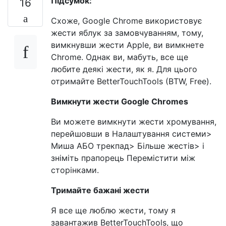
Підсумок:
16
Схоже, Google Chrome використовує
жести яблук за замовчуванням, тому,
вимкнувши жести Apple, ви вимкнете
Chrome. Однак ви, мабуть, все ще
любите деякі жести, як я. Для цього
отримайте BetterTouchTools (BTW, Free).
Вимкнути жести Google Chromes
Ви можете вимкнути жести хромування,
перейшовши в Налаштування системи>
Миша АБО трекпад> Більше жестів> і
зніміть прапорець Перемістити між
сторінками.
Тримайте бажані жести
Я все ще люблю жести, тому я
завантажив BetterTouchTools, що