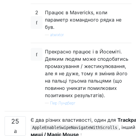
2
Працює в Mavericks, коли
параметр командного рядка не
був.
—
atwixtor
Прекрасно працює і в Йосеміті.
Деяким людям може сподобатись
промахування / жестикулювання,
але я не дуже, тому я змінив його
на пальці трьома пальцями (що
повинно уникати помилкових
позитивних результатів).
—
Пер Лундберг
Є два різних властивості, один для
Trackp
25
, інший
AppleEnableSwipeNavigateWithScrolls
миші / Magic Mouse
: