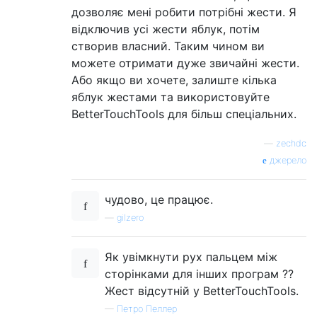
дозволяє мені робити потрібні жести. Я
відключив усі жести яблук, потім
створив власний. Таким чином ви
можете отримати дуже звичайні жести.
Або якщо ви хочете, залиште кілька
яблук жестами та використовуйте
BetterTouchTools для більш спеціальних.
—
zechdc
джерело
чудово, це працює.
—
gilzero
Як увімкнути рух пальцем між
сторінками для інших програм ??
Жест відсутній у BetterTouchTools.
—
Петро Пеллер