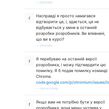
—
jtbandes
Насправді я просто намагався
відтворити це, і, здається, це не
відбувається у мене в останній
розробки розробників. Ви впевнені,
що ви в курсі?
—
jtbandes
Я перебуваю на останній версії
розробника, і можу підтвердити цю
помилку. Я б подав помилку команді
Chrome.
code.google.com/p/chromium/issues/li
—
Натан Уокер
Якщо вам не потрібно бути у версії
розробника, вона менш чутлива у