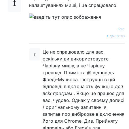
налаштуваннях миші, і це спрацювало.
—
Кріс
джерело
Це не спрацювало для вас,
оскільки ви використовуєте
Чарівну мишу, а не Чарівну
трекпад. Примітка @ відповідь
Фреді-Муньоса. Інструкції в цій
відповіді відключають функцію
для
всіх програм
. Якщо це працює для
вас, чудово. Однак у своєму дописі
/ оригінальному запитанні я
запитав про вибіркове відключення
його для Chrome. Див. Прийняту
відповідь або Fredy's для