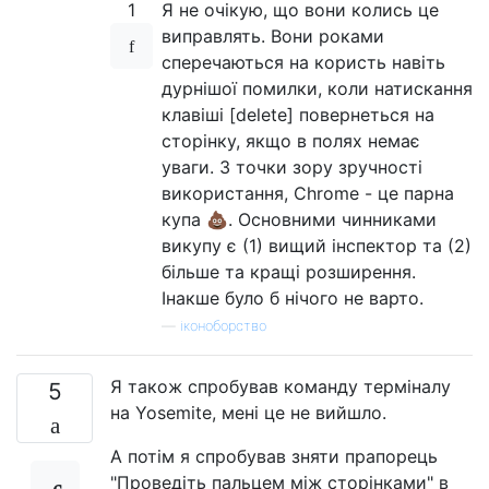
1
Я не очікую, що вони колись це
виправлять. Вони роками
сперечаються на користь навіть
дурнішої помилки, коли натискання
клавіші [delete] повернеться на
сторінку, якщо в полях немає
уваги. З точки зору зручності
використання, Chrome - це парна
купа 💩. Основними чинниками
викупу є (1) вищий інспектор та (2)
більше та кращі розширення.
Інакше було б нічого не варто.
—
іконоборство
Я також спробував команду терміналу
5
на Yosemite, мені це не вийшло.
А потім я спробував зняти прапорець
"Проведіть пальцем між сторінками" в