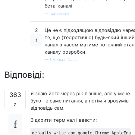
бета-каналі
—
привезете
2
Це не є підходящою відповіддю чере
те, що (теоретично) будь-який інший
канал з часом матиме поточний стан
каналу розробки.
—
Джейсон Салаз
Відповіді:
Я знаю його через рік пізніше, але у мене
363
було те саме питання, а потім я зрозумів
відповідь сам.
Відкрити термінал і ввести: