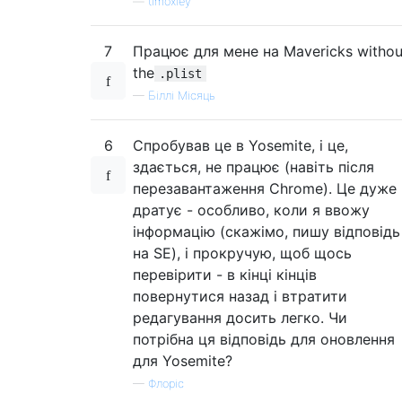
—
timoxley
7
Працює для мене на Mavericks withou
the
.plist
—
Біллі Місяць
6
Спробував це в Yosemite, і це,
здається, не працює (навіть після
перезавантаження Chrome). Це дуже
дратує - особливо, коли я ввожу
інформацію (скажімо, пишу відповідь
на SE), і прокручую, щоб щось
перевірити - в кінці кінців
повернутися назад і втратити
редагування досить легко. Чи
потрібна ця відповідь для оновлення
для Yosemite?
—
Флоріс