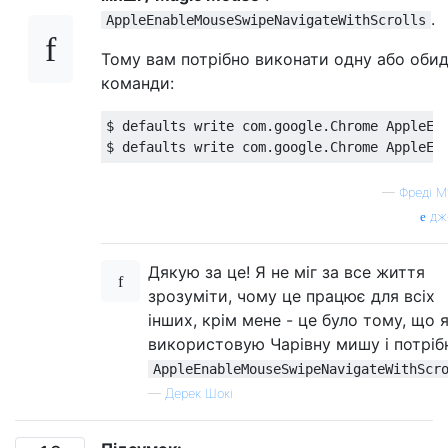
.
AppleEnableMouseSwipeNavigateWithScrolls
Тому вам потрібно виконати одну або обидв
команди:
$ defaults write com.google.Chrome AppleEna
—
Фреді М
дж
Дякую за це! Я не міг за все життя
зрозуміти, чому це працює для всіх
інших, крім мене - це було тому, що 
використовую Чарівну мишу і потріб
AppleEnableMouseSwipeNavigateWithScr
—
Дерек Шокі