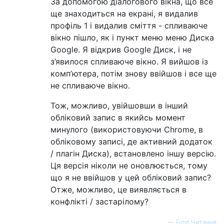
За допомогою діалогового вікна, що все
ще знаходиться на екрані, я видалив
профіль 1 і видалив сміття - спливаюче
вікно пішло, як і пункт меню меню Диска
Google. Я відкрив Google Диск, і не
з’явилося спливаюче вікно. Я вийшов із
комп’ютера, потім знову ввійшов і все ще
не спливаюче вікно.
Тож, можливо, увійшовши в інший
обліковий запис в якийсь момент
минулого (використовуючи Chrome, в
обліковому записі, де активний додаток
/ плагін Диска), встановлено іншу версію.
Ця версія ніколи не оновлюється, тому
що я не ввійшов у цей обліковий запис?
Отже, можливо, це виявляється в
конфлікті / застарілому?
—
Білл Читання