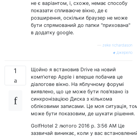
не є варіантом, і, схоже, немає способу
показати спливаюче вікно, де є
розширення, оскільки браузер не може
бути спрямований до папки "прихована"
в додатку google.
—
zeke richardason
джерело
Щойно я встановив Drive на новий
1
комп'ютер Apple і вперше побачив це
діалогове вікно. На яблучному форумі
виявлено, що це може бути пов’язано із
синхронізацією Диска з кількома
обліковими записами. Це моя ситуація, то
може бути показовим, де шукати рішення.
GolfHotel 2 лютого 2016 р. 3:56 AM Це
зазвичай виникає, коли у вас встановлени