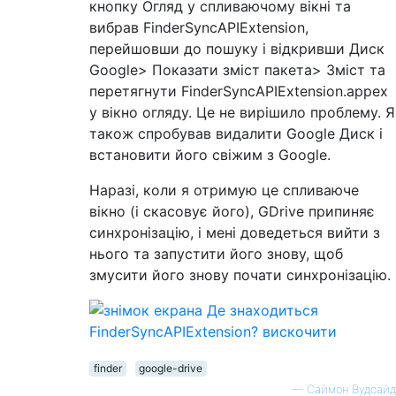
кнопку Огляд у спливаючому вікні та
вибрав FinderSyncAPIExtension,
перейшовши до пошуку і відкривши Диск
Google> Показати зміст пакета> Зміст та
перетягнути FinderSyncAPIExtension.appex
у вікно огляду. Це не вирішило проблему. Я
також спробував видалити Google Диск і
встановити його свіжим з Google.
Наразі, коли я отримую це спливаюче
вікно (і скасовує його), GDrive припиняє
синхронізацію, і мені доведеться вийти з
нього та запустити його знову, щоб
змусити його знову почати синхронізацію.
finder
google-drive
—
Саймон Вудсайд