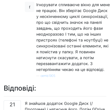
Ігнорувати спливаюче вікно для мене
не працює. Він зберігає Google Диск
у нескінченному циклі синхронізації,
про що свідчить значок на панелі
завдань, що проходить його фази
неодноразово І тим, що на інших
пристроях (телефоні та ноутбуці) не
синхронізовані останні елементи, які
я помістив у папку. Я повинен
натиснути скасувати, а потім
перезавантажити додаток. З
нетерпінням чекаю на це відповіді.
—
oemb1905
Відповіді:
Я знайшов додаток Google Диск (/
21
Програми) і натиснув його. Потім GDrive