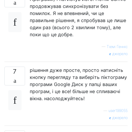
продовжував синхронізувати без
помилок. Я не впевнений, чи це
правильне рішення, я спробував це лише
один раз (всього 2 хвилини тому), але
поки що це добре.
—
Тіемі Генніс
джерело
рішення дуже просте, просто натисніть
7
кнопку перегляду та виберіть піктограму
програми Google Диск у папці ваших
програм, і це все! більше не спливаючі
вікна. насолоджуйтесь!
—
user199055
джерело