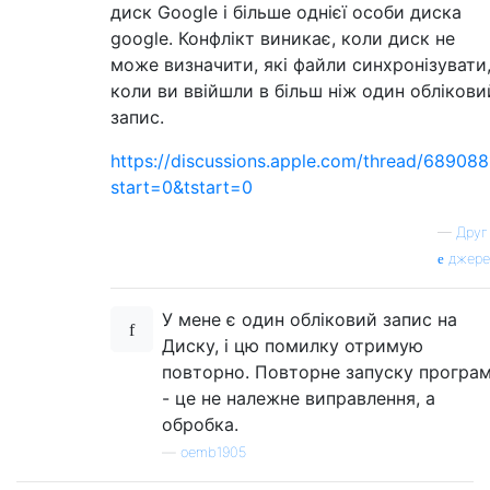
диск Google і більше однієї особи диска
google. Конфлікт виникає, коли диск не
може визначити, які файли синхронізувати
коли ви ввійшли в більш ніж один облікови
запис.
https://discussions.apple.com/thread/689088
start=0&tstart=0
—
Друг
джере
У мене є один обліковий запис на
Диску, і цю помилку отримую
повторно. Повторне запуску програ
- це не належне виправлення, а
обробка.
—
oemb1905