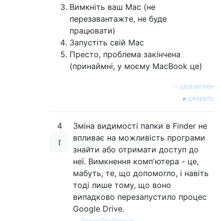
Вимкніть ваш Mac (не
перезавантажте, не буде
працювати)
Запустіть свій Mac
Престо, проблема закінчена
(принаймні, у моєму MacBook це)
—
pbdoetmee
джерело
4
Зміна видимості папки в Finder не
впливає на можливість програми
знайти або отримати доступ до
неї. Вимкнення комп'ютера - це,
мабуть, те, що допомогло, і навіть
тоді лише тому, що воно
випадково перезапустило процес
Google Drive.