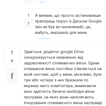
—
1616
1
Я виявив, що просто встановивши
прапорець поруч із Диском Google
(він не був встановлений), це,
мабуть, вирішило для мене.
—
RedYeti
Здається, додаток google Drive
1
синхронізується незалежно від
задоволеності спливаючих вікон. Однак
спливаюче вікно постійно з'являється на
моїй системі, щоб у мене, можливо, було
три або чотири з них бризкали по
екранах мого комп'ютера, вимикаючи
мою здатність бачити необхідні вікна
програми, на яких вони наполягають.
Ігнорування спливаючого вікна насправді