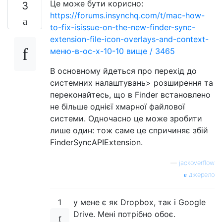
Це може бути корисно:
3
https://forums.insynchq.com/t/mac-how-
to-fix-isissue-on-the-new-finder-sync-
extension-file-icon-overlays-and-context-
меню-в-ос-х-10-10 вище / 3465
В основному йдеться про перехід до
системних налаштувань> розширення та
переконайтесь, що в Finder встановлено
не більше однієї хмарної файлової
системи. Одночасно це може зробити
лише один: тож саме це спричиняє збій
FinderSyncAPIExtension.
—
jackoverflow
джерело
1
у мене є як Dropbox, так і Google
Drive. Мені потрібно обоє.