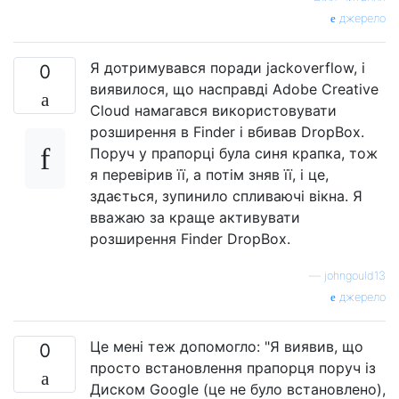
джерело
Я дотримувався поради jackoverflow, і
0
виявилося, що насправді Adobe Creative
Cloud намагався використовувати
розширення в Finder і вбивав DropBox.
Поруч у прапорці була синя крапка, тож
я перевірив її, а потім зняв її, і це,
здається, зупинило спливаючі вікна. Я
вважаю за краще активувати
розширення Finder DropBox.
—
johngould13
джерело
Це мені теж допомогло: "Я виявив, що
0
просто встановлення прапорця поруч із
Диском Google (це не було встановлено),