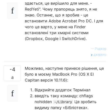
здається, це вирішило для мене. -
RedYeti". Чому прапорець знято, я не
знаю. Останнє, що я зробив - це
встановити Adobe Acrobat Pro DC. І для
чого це варто, у мене на Finder
встановлені три хмарні системи
(Dropbox, Google і SwitchDrive).
—
Роджер
джерело
Можливо, наступне принесе рішення, це
-4
було в моєму MacBook Pro (OS X El
Capitan версія 10.11.6):
Відкрийте додаток Термінал
введіть таку команду: chflags
nohidden
Це зробить
~/Library
видиму папку «Бібліотека».