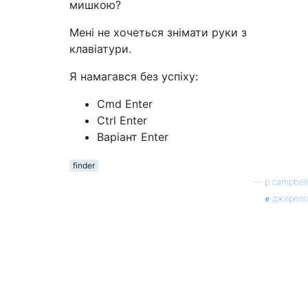
мишкою?
Мені не хочеться знімати руки з
клавіатури.
Я намагався без успіху:
Cmd Enter
Ctrl Enter
Варіант Enter
finder
—
p.campbell
джерело