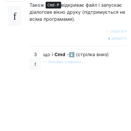
Також
відкриває файл і запускає
Cmd-P
діалогове вікно друку (підтримується не
всіма програмами).
—
позагір'я
джерело
3
що і
Cmd
-⬇ (стрілка вниз)
—
Анонімні словники