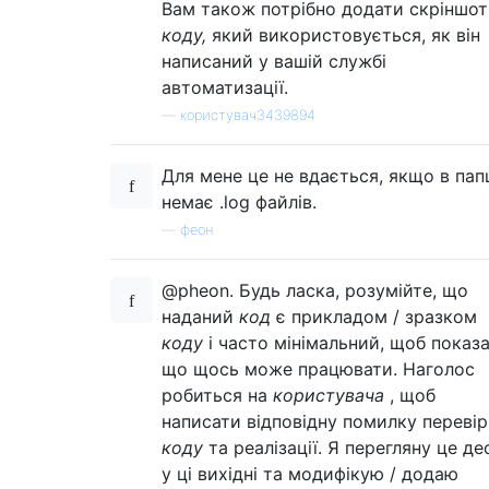
Вам також потрібно додати скріншот
коду,
який використовується, як він
написаний у вашій службі
автоматизації.
—
користувач3439894
Для мене це не вдається, якщо в пап
немає .log файлів.
—
феон
@pheon. Будь ласка, розумійте, що
наданий
код
є прикладом / зразком
коду
і часто мінімальний, щоб показа
що щось може працювати. Наголос
робиться на
користувача
, щоб
написати відповідну помилку переві
коду
та реалізації. Я перегляну це де
у ці вихідні та модифікую / додаю