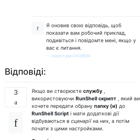
Я оновив свою відповідь, щоб
показати вам робочий приклад,
подивіться і повідомте мені, якщо у
вас є питання.
—
користувач3439894
Відповіді:
Якщо ви створюєте
службу
,
3
використовуючи
RunShell скрипт
, який ви
хочете передати обрану
папку (и)
до
RunShell Script
і мати додаткові дії
відбуваються в
сценарії
на них, а потім
почати з цими настройками.