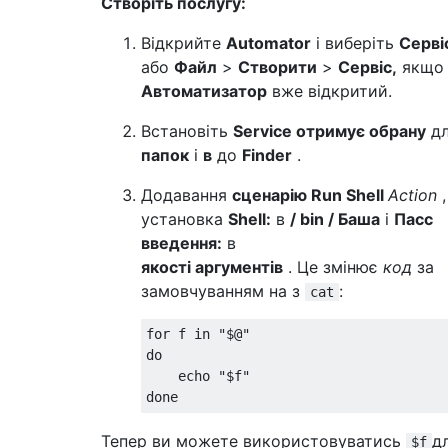
Створіть послугу:
Відкрийте
Automator
і виберіть
Серві
або
Файл
>
Створити
>
Сервіс,
якщо
Автоматизатор
вже відкритий.
Встановіть
Service отримує обрану
дл
папок
і
в
до
Finder
.
Додавання
сценарію Run Shell
Action
,
установка
Shell:
в
/ bin / Баша
і
Пасс
введення:
в
якості аргументів
. Це змінює
код
за
замовчуванням на з
:
cat
for
 f 
in
"$@"
do
    echo 
"$f"
done
Тепер ви можете використовуватись
д
$f