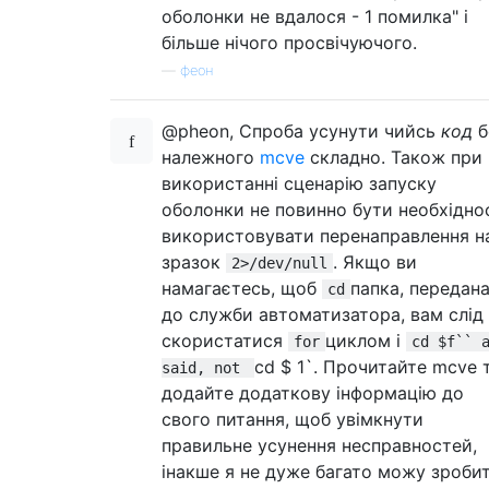
оболонки не вдалося - 1 помилка" і
більше нічого просвічуючого.
—
феон
@pheon, Спроба усунути чийсь
код
б
належного
mcve
складно. Також при
використанні сценарію запуску
оболонки не повинно бути необхідно
використовувати перенаправлення н
зразок
. Якщо ви
2>/dev/null
намагаєтесь, щоб
папка, передан
cd
до служби автоматизатора, вам слід
скористатися
циклом і
for
cd $f`` 
cd $ 1`. Прочитайте mcve 
said, not
додайте додаткову інформацію до
свого питання, щоб увімкнути
правильне усунення несправностей,
інакше я не дуже багато можу зробит