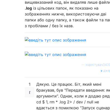
вищевказаний код, він видаляв лише файл
.log
із цільових папок, як показано на
зображеннях нижче, використовуючи дві
папки або одну папку, а також файли та па
з пробілами / без їх назв.
—
користувач343
дже
1
Дякую. Це працює. Біт, який мені
бракував, був "Передати введення: я
аргументи". Однак, коли я додаю ряд
cd $ 1, rm * .log 2> / dev / null не
вдається з помилкою "Запуск сценар