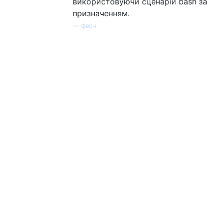
використовуючи сценарій bash за
призначенням.
—
феон