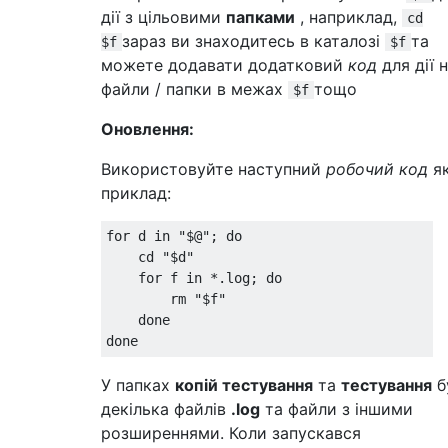
дії з цільовими
папками
, наприклад,
cd
зараз ви знаходитесь в каталозі
та
$f
$f
можете додавати додатковий
код
для дії 
файли / папки в межах
тощо
$f
Оновлення:
Використовуйте наступний
робочий код
я
приклад:
for
 d 
in
"$@"
;
do
    cd 
"$d"
for
 f 
in
*.
log
;
do
        rm 
"$f"
done
done
У папках
копій
тестування
та
тестування
б
декілька файлів
.log
та файли з іншими
розширеннями. Коли запускався