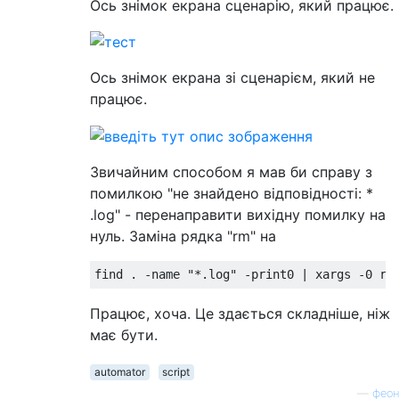
Ось знімок екрана сценарію, який працює.
Ось знімок екрана зі сценарієм, який не
працює.
Звичайним способом я мав би справу з
помилкою "не знайдено відповідності: *
.log" - перенаправити вихідну помилку на
нуль. Заміна рядка "rm" на
find 
.
-
name 
"*.log"
-
print0 
|
 xargs 
-
0
 rm
Працює, хоча. Це здається складніше, ніж
має бути.
automator
script
—
феон