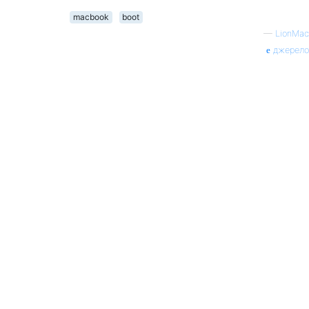
macbook
boot
—
LionMac
джерело