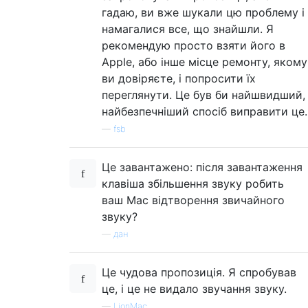
гадаю, ви вже шукали цю проблему і
намагалися все, що знайшли. Я
рекомендую просто взяти його в
Apple, або інше місце ремонту, якому
ви довіряєте, і попросити їх
переглянути. Це був би найшвидший,
найбезпечніший спосіб виправити це.
—
fsb
Це завантажено: після завантаження
клавіша збільшення звуку робить
ваш Mac відтворення звичайного
звуку?
—
дан
Це чудова пропозиція. Я спробував
це, і це не видало звучання звуку.
—
LionMac