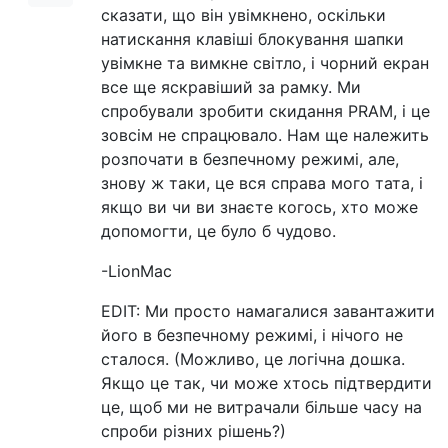
сказати, що він увімкнено, оскільки
натискання клавіші блокування шапки
увімкне та вимкне світло, і чорний екран
все ще яскравіший за рамку. Ми
спробували зробити скидання PRAM, і це
зовсім не спрацювало. Нам ще належить
розпочати в безпечному режимі, але,
знову ж таки, це вся справа мого тата, і
якщо ви чи ви знаєте когось, хто може
допомогти, це було б чудово.
-LionMac
EDIT: Ми просто намагалися завантажити
його в безпечному режимі, і нічого не
сталося. (Можливо, це логічна дошка.
Якщо це так, чи може хтось підтвердити
це, щоб ми не витрачали більше часу на
спроби різних рішень?)