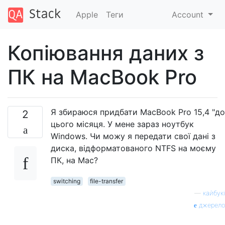
Apple
Теги
Account
Копіювання даних з
ПК на MacBook Pro
Я збираюся придбати MacBook Pro 15,4 "до
2
цього місяця. У мене зараз ноутбук
Windows. Чи можу я передати свої дані з
диска, відформатованого NTFS на моєму
ПК, на Mac?
switching
file-transfer
—
кайбукі
джерело