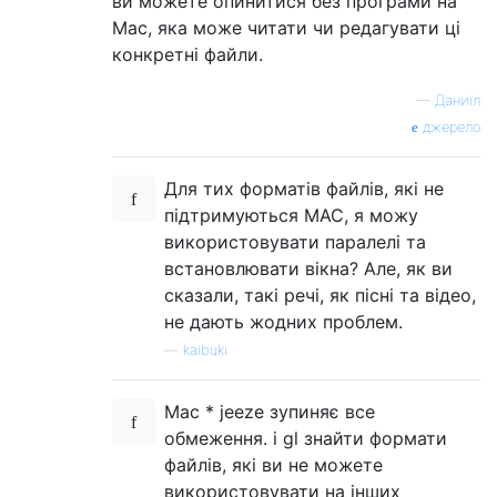
ви можете опинитися без програми на
Mac, яка може читати чи редагувати ці
конкретні файли.
—
Даниїл
джерело
Для тих форматів файлів, які не
підтримуються MAC, я можу
використовувати паралелі та
встановлювати вікна? Але, як ви
сказали, такі речі, як пісні та відео,
не дають жодних проблем.
—
kaibuki
Mac * jeeze зупиняє все
обмеження. і gl знайти формати
файлів, які ви не можете
використовувати на інших