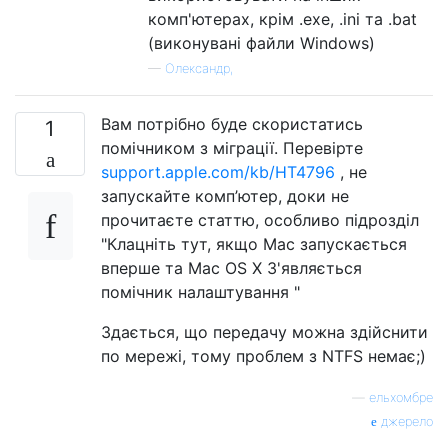
комп'ютерах, крім .exe, .ini та .bat
(виконувані файли Windows)
—
Олександр,
Вам потрібно буде скористатись
1
помічником з міграції. Перевірте
support.apple.com/kb/HT4796
, не
запускайте комп’ютер, доки не
прочитаєте статтю, особливо підрозділ
"Клацніть тут, якщо Mac запускається
вперше та Mac OS X З'являється
помічник налаштування "
Здається, що передачу можна здійснити
по мережі, тому проблем з NTFS немає;)
—
ельхомбре
джерело