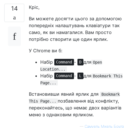
Кріс,
14
Ви можете досягти цього за допомогою
попередніх налаштувань клавіатури так
само, як ви намагалися. Вам просто
потрібно створити ще один ярлик.
У Chrome ви б:
Набір
-
для
Command
D
Open
Location...
Набір
-
для
Command
L
Bookmark This
Page...
Встановивши явний ярлик для
Bookmark
позбавлення від конфлікту,
This Page...
переконайтесь, що немає двох варіантів
меню з однаковим ярликом.
—
Самуель Мікель Боулз