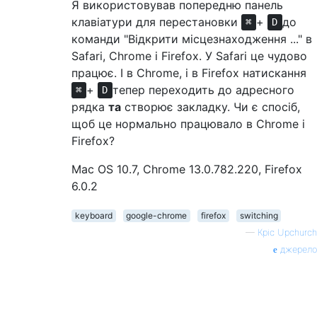
Я використовував попередню панель
клавіатури для перестановки
+
до
⌘
D
команди "Відкрити місцезнаходження ..." в
Safari, Chrome і Firefox. У Safari це чудово
працює. І в Chrome, і в Firefox натискання
+
тепер переходить до адресного
⌘
D
рядка
та
створює закладку. Чи є спосіб,
щоб це нормально працювало в Chrome і
Firefox?
Mac OS 10.7, Chrome 13.0.782.220, Firefox
6.0.2
keyboard
google-chrome
firefox
switching
—
Кріс Upchurch
джерело