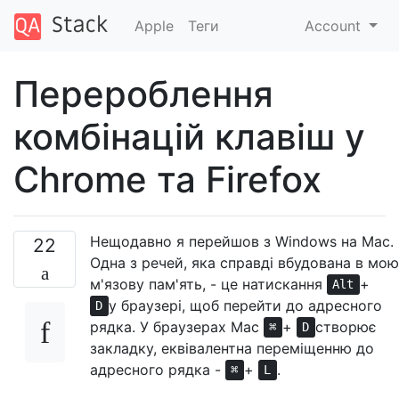
Apple
Теги
Account
Перероблення
комбінацій клавіш у
Chrome та Firefox
Нещодавно я перейшов з Windows на Mac.
22
Одна з речей, яка справді вбудована в мою
м'язову пам'ять, - це натискання
+
Alt
у браузері, щоб перейти до адресного
D
рядка. У браузерах Mac
+
створює
⌘
D
закладку, еквівалентна переміщенню до
адресного рядка -
+
.
⌘
L