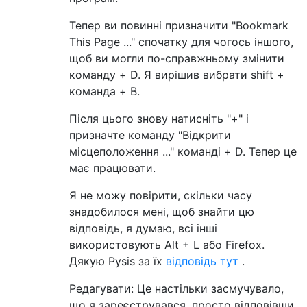
Тепер ви повинні призначити "Bookmark
This Page ..." спочатку для чогось іншого,
щоб ви могли по-справжньому змінити
команду + D. Я вирішив вибрати shift +
команда + B.
Після цього знову натисніть "+" і
призначте команду "Відкрити
місцеположення ..." команді + D. Тепер це
має працювати.
Я не можу повірити, скільки часу
знадобилося мені, щоб знайти цю
відповідь, я думаю, всі інші
використовують Alt + L або Firefox.
Дякую Pysis за їх
відповідь тут
.
Редагувати: Це настільки засмучувало,
що я зареєструвався, просто відповівши