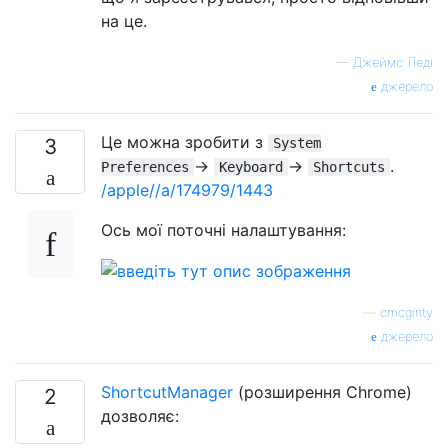
на це.
—
Джеймс Леді
джерело
Це можна зробити з
3
System
→
→
.
Preferences
Keyboard
Shortcuts
/apple//a/174979/1443
Ось мої поточні налаштування:
—
cmcginty
джерело
ShortcutManager
(розширення Chrome)
2
дозволяє: