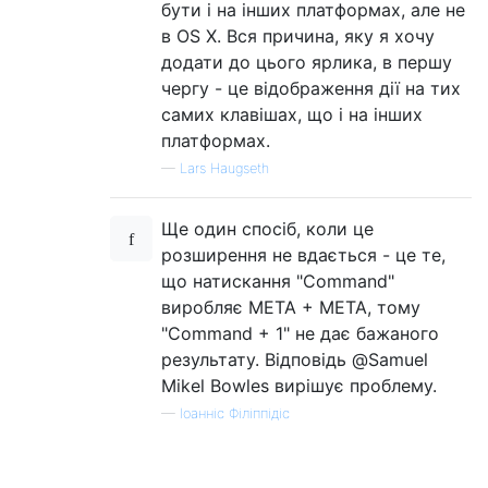
бути і на інших платформах, але не
в OS X. Вся причина, яку я хочу
додати до цього ярлика, в першу
чергу - це відображення дії на тих
самих клавішах, що і на інших
платформах.
—
Lars Haugseth
Ще один спосіб, коли це
розширення не вдається - це те,
що натискання "Command"
виробляє META + META, тому
"Command + 1" не дає бажаного
результату. Відповідь @Samuel
Mikel Bowles вирішує проблему.
—
Іоанніс Філіппідіс