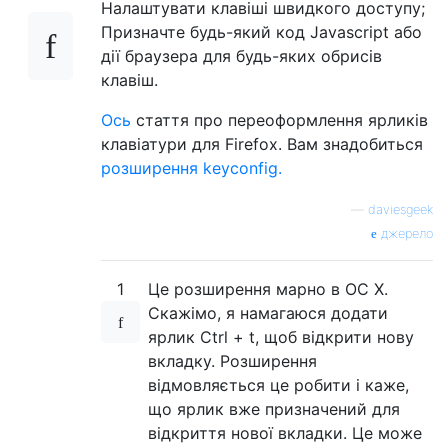
Налаштувати клавіші швидкого доступу;
Призначте будь-який код Javascript або
дії браузера для будь-яких обрисів
клавіш.
Ось
стаття про переоформлення ярликів
клавіатури для Firefox. Вам знадобиться
розширення keyconfig.
—
daviesgeek
джерело
1
Це розширення марно в ОС X.
Скажімо, я намагаюся додати
ярлик Ctrl + t, щоб відкрити нову
вкладку. Розширення
відмовляється це робити і каже,
що ярлик вже призначений для
відкриття нової вкладки. Це може