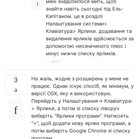
мені знадобилося мить, щоб
знайти навіть сьогодні під Ель-
Капітаном. це в розділі
Налаштування системи>
Клавіатура> Ярлики. додавання та
видалення ярликів здійснюється за
допомогою
неозначеного
плюс і
мінус нижче списку ярликів.
—
worc
На жаль, жодне з розширень у мене не
3
працює. Однак існує спосіб, як мінімум, у
версії OSX, яку я використовую.
Перейдіть у Налаштування-> Клавіатура-
> Ярлики, а потім зі списку ліворуч
виберіть "Ярлики програми". Натисніть
"+", щоб додати нову ярлик програми, а
потім виберіть Google Chrome зі списку
програм.