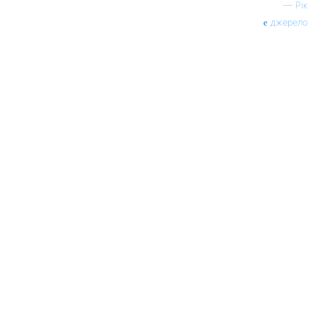
—
Рік
джерело