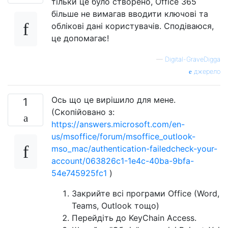
тільки це було створено, Office 365
більше не вимагав вводити ключові та
облікові дані користувачів. Сподіваюся,
це допомагає!
—
Digital-GraveDigga
джерело
Ось що це вирішило для мене.
1
(Скопійовано з:
https://answers.microsoft.com/en-
us/msoffice/forum/msoffice_outlook-
mso_mac/authentication-failedcheck-your-
account/063826c1-1e4c-40ba-9bfa-
54e745925fc1
)
Закрийте всі програми Office (Word,
Teams, Outlook тощо)
Перейдіть до KeyChain Access.