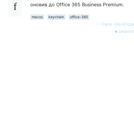
оновив до Office 365 Business Premium.
macos
keychain
office-365
—
Digital-GraveDigga
джерело