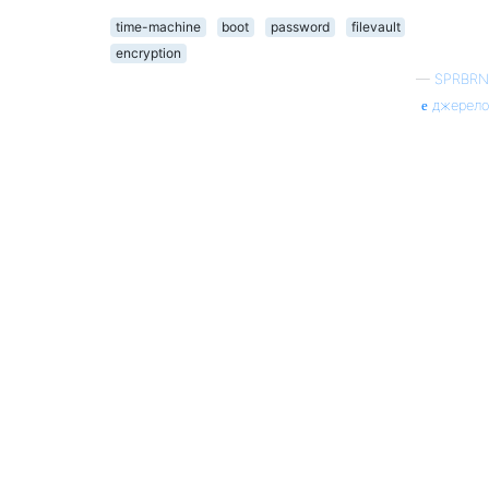
time-machine
boot
password
filevault
encryption
—
SPRBRN
джерело