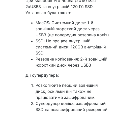
Цей Macbook Pro Retina (2015) має
2xUSB3 та внутрішній 120 Гб SSD.
Установка була такою:
MacOS: Системний диск: 1-й
зовнішній жорсткий диск через
USB3 (це попередня резервна копія)
SSD: Не працює внутрішній
системний диск: 120GB внутрішній
SSD
Резервне копіювання: 2-й зовнішній
жорсткий диск через USB3
Дії супердупера:
Розкопіюйте перший зовнішній
диск, оскільки він також не
працюватиме зашифрованим.
Супердупер копіює зашифрований
SSD на незашифрований резервний