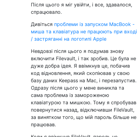
Після цього я міг увійти, і все, здавалося,
спрацювало.
Дивіться
проблеми із запуском MacBook -
миша та клавіатура не працюють при вході
/ застряганні на логотипі Apple
Невдовзі після цього я подумав знову
включити Filevault, і так зробив. Це була не
дуже добра ідея. Я ввімкнув це, побачив
код відновлення, який скопіював у свою
базу даних Keepass на Mac, і перезапустив.
Одразу після цього у мене виникла та
сама проблема із замороженою
клавіатурою та мишкою. Тому я спробував
повернутися назад, відключивши FileVault,
за винятком того, що мій пароль більше не
працював.
Коли я ввімкнув FileVault, пароль не