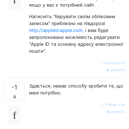
якщо у вас є потрібний сайт.
Натисніть "Керувати своїм обліковим
записом" приблизно на півдорозі
http://appleid.apple.com,
і вам буде
запропоновано можливість редагувати
"Apple ID та основну адресу електронної
пошти".
—
КостянтинК
джерело
Здається, немає способу зробити те, що
-1
мені потрібно.
—
Роберт Юм
джерело