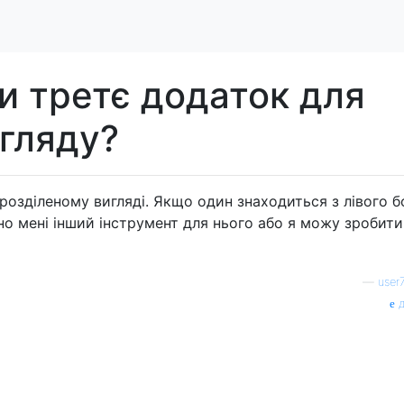
и третє додаток для
гляду?
розділеному вигляді. Якщо один знаходиться з лівого бо
ібно мені інший інструмент для нього або я можу зробити
—
user
д