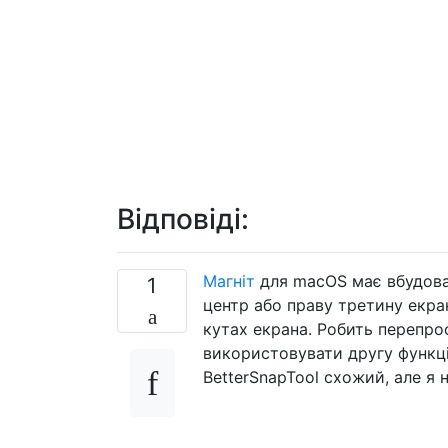
Відповіді:
Магніт
для macOS має вбудован
1
центр або праву третину екрана
кутах екрана. Робить перепро
використовувати другу функці
BetterSnapTool схожий, але я