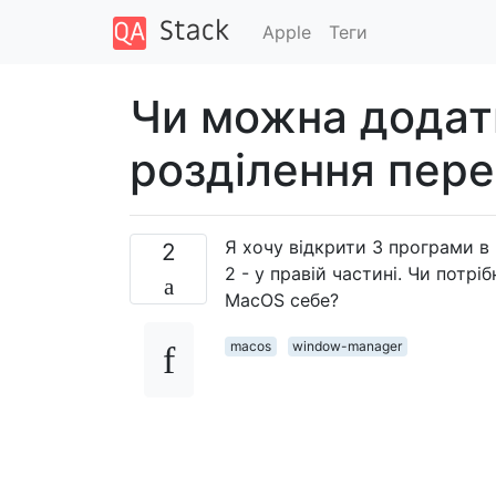
Apple
Теги
Чи можна додат
розділення пере
Я хочу відкрити 3 програми в 
2
2 - у правій частині. Чи потр
MacOS себе?
macos
window-manager