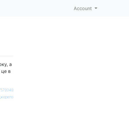
Account
ку, а
 це в
7579349
жерело