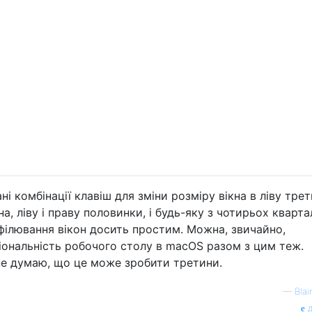
і комбінації клавіш для зміни розміру вікна в ліву трет
, ліву і праву половинки, і будь-яку з чотирьох кварта
філювання вікон досить простим. Можна, звичайно,
ональність робочого столу в macOS разом з цим теж.
 не думаю, що це може зробити третини.
—
Blai
д