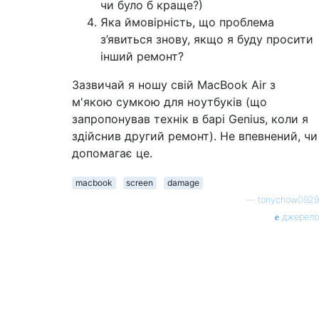
чи було б краще?)
Яка ймовірність, що проблема
з’явиться знову, якщо я буду просити
інший ремонт?
Зазвичай я ношу свій MacBook Air з
м'якою сумкою для ноутбуків (що
запропонував технік в барі Genius, коли я
здійснив другий ремонт). Не впевнений, чи
допомагає це.
macbook
screen
damage
—
tonychow0929
джерело