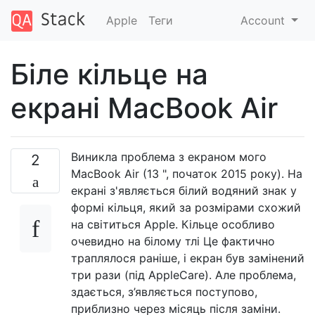
Apple
Теги
Account
Біле кільце на
екрані MacBook Air
Виникла проблема з екраном мого
2
MacBook Air (13 ", початок 2015 року). На
екрані з'являється білий водяний знак у
формі кільця, який за розмірами схожий
на світиться Apple. Кільце особливо
очевидно на білому тлі Це фактично
траплялося раніше, і екран був замінений
три рази (під AppleCare). Але проблема,
здається, з’являється поступово,
приблизно через місяць після заміни.