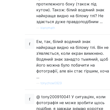
протилежного боку (також під
кутом). Також: білий водяний знак
найкраще видно на білому тлі? Не
здається дуже правдоподібним ...
—
klanomath
Ем, так, білий водяний знак
найкраще видно на білому тлі. Він не
з’являється, коли екран вимкнено.
Водяний знак занадто тьмяний, щоб
його можна було побачити на
фотографії, але він стає гіршим, хоча
...
—
tonychow0929
@ tony200910041 У ситуаціях, коли
фотографія не може зробити щось
подібне, я завжди знімаю коротке