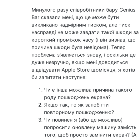
Минулого разу співробітники бару Genius
Bar сказали мені, що це
може
бути
викликано надмірним тиском, але тиск
насправді не може завдати такої шкоди за
короткий проміжок часу (і він визнав, що
причина шкоди була невідома). Тепер
проблема з’являється знову, і оскільки це
дуже незручно, якщо мені доводиться
відвідувати Apple Store щомісяця, я хотів
би запитати наступне:
Чи є інша можлива причина такого
роду пошкоджень екрана?
Якщо так, то як запобігти
повторному пошкодженню?
Чи повинен я (або це можливо)
попросити оновлену машину замість
того, щоб просто замінити екран? (А