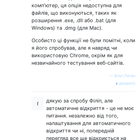
комп'ютер, ця опція недоступна для
файлів, що виконуються, таких як
розширення .exe, .dll або .bat (для
Windows) та .dmg (для Mac).
Особисто ці функції не були помітні, коли
я його спробував, але я навряд чи
використовую Chrome, окрім як для
незвичайного тестування веб-сайтів.
—
Філіп Реган
джерело
дякую за спробу Філіп, але
автоматичне відкриття - це не моє
питання. незалежно від того,
налаштування для автоматичного
відкриття чи ні, попередній
перегляд все ще відкриється на