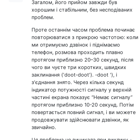
Загалом, його прийом завжди був
хорошим і стабільним, без несподіваних
проблем.
Проте останнім часом проблема починає
повторюватися з прикрою частотою: коли
ми отримуємо дзвінок і піднімаємо
телефон, розмова проходить плавно
протягом приблизно 20–30 секунд, після
чого ви чуєте три коротких, швидких
заклинання ('doot-doot'). -doot '), і
з'єднання знято. Через кілька секунд
індикатор потужності сигналу у верхній
частині екрана показує “Немає сигналу”
протягом приблизно 10-20 секунд. Потім
повертається повний сигнал, і ви можете
продовжувати здійснювати дзвінки, як
звичайно.
Ця проблема не виникала при виклику -