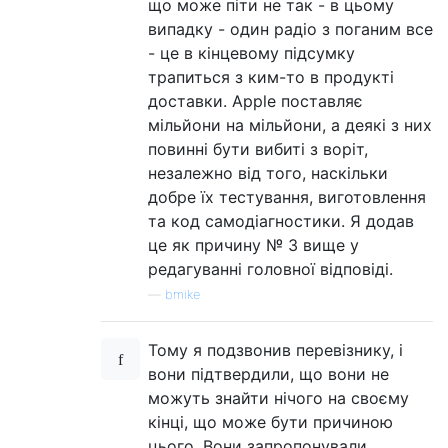
що може піти не так - в цьому
випадку - один радіо з поганим все
- це в кінцевому підсумку
трапиться з ким-то в продукті
доставки. Apple поставляє
мільйони на мільйони, а деякі з них
повинні бути вибиті з воріт,
незалежно від того, наскільки
добре їх тестування, виготовлення
та код самодіагностики. Я додав
це як причину № 3 вище у
редагуванні головної відповіді.
—
bmike
Тому я подзвонив перевізнику, і
вони підтвердили, що вони не
можуть знайти нічого на своєму
кінці, що може бути причиною
цього. Вони запропонували