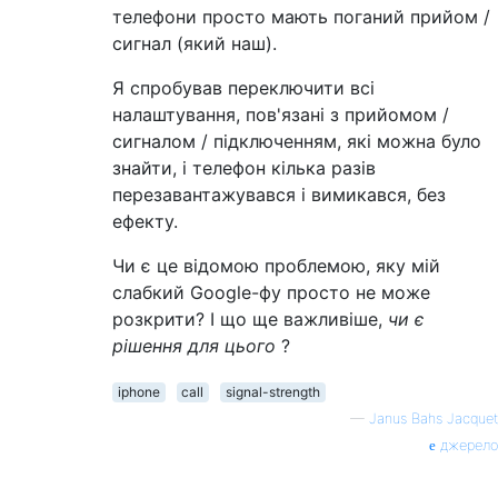
телефони просто мають поганий прийом /
сигнал (який наш).
Я спробував переключити всі
налаштування, пов'язані з прийомом /
сигналом / підключенням, які можна було
знайти, і телефон кілька разів
перезавантажувався і вимикався, без
ефекту.
Чи є це відомою проблемою, яку мій
слабкий Google-фу просто не може
розкрити? І що ще важливіше,
чи є
рішення для цього
?
iphone
call
signal-strength
—
Janus Bahs Jacquet
джерело