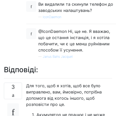
Ви видалили та скинули телефон до
заводських налаштувань?
—
IconDaemon
@IconDaemon Ні, ще не. Я вважаю,
що це остання інстанція, і я хотіла
побачити, чи є це менш руйнівним
способом її усунення.
—
Janus Bahs Jacquet
Відповіді:
Для того, щоб я хотів, щоб все було
3
виправлено, вам, ймовірно, потрібна
допомога від когось іншого, щоб
розповісти про це.
Акумулятор не працює і не може