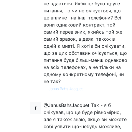
не вдається. Якби це було друге
питання, то чи не очікується, що
це вплине і на інші телефони? Всі
вони однаковий контракт, той
самий перевізник, якийсь той же
самий зразок, а деякі також в
одній кімнаті. Я хотів би очікувати,
що за цих обставин очікується, що
питання буде більш-менш однаково
на всіх телефонах, а не тільки на
одному конкретному телефоні, чи
не так?
—
Janus Bahs Jacquet
@JanusBahsJacquet Так - я б
очікував, що це буде рівномірно,
але я також знаю, якщо ви можете
собі уявити що-небудь можливе,