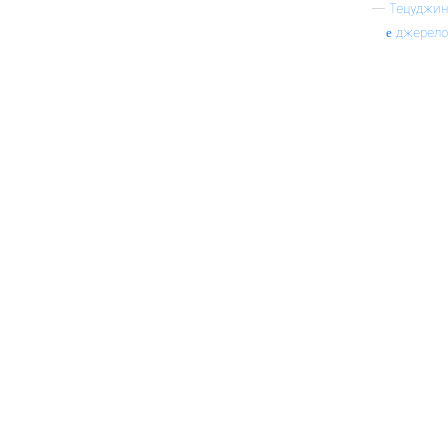
—
Тецуджин
джерело