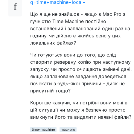
q=time+machine+local+
Що я ще не знайшов - якщо в Mac Pro з
гучністю Time Machine постійно
встановлений і запланований один раз на
годину, чи дійсно є якийсь сенс у цих
локальних файлах?
Чи готуються вони до того, що слід
створити резервну копію при наступному
запуску, чи просто очищають змінені дані,
якщо заплановане завдання доведеться
почекати з будь-якої причини - диск не
присутній тощо?
Коротше кажучи, чи потрібні вони мені в
цій ситуації чи можу я безпечно просто
вимкнути його та видалити наявні файли?
time-machine
mac-pro