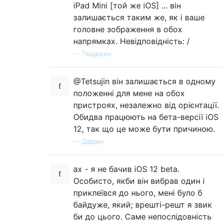
iPad Mini [той же iOS] ... він
залишається таким же, як і ваше
головне зображення в обох
напрямках. Невідповідність: /
—
Тецуджин
@Tetsujin він залишається в одному
положенні для мене на обох
пристроях, незалежно від орієнтації.
Обидва працюють на бета-версії iOS
12, так що це може бути причиною.
—
Даррен
ах - я не бачив iOS 12 beta.
Особисто, якби він вибрав один і
приклеївся до нього, мені було б
байдуже, який; врешті-решт я звик
би до цього. Саме непослідовність